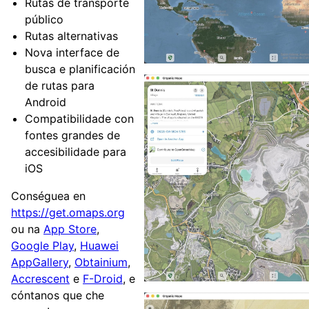
Rutas de transporte
público
Rutas alternativas
Nova interface de
busca e planificación
de rutas para
Android
Compatibilidade con
fontes grandes de
accesibilidade para
iOS
Conséguea en
https://get.omaps.org
ou na
App Store
,
Google Play
,
Huawei
AppGallery
,
Obtainium
,
Accrescent
e
F-Droid
, e
cóntanos que che