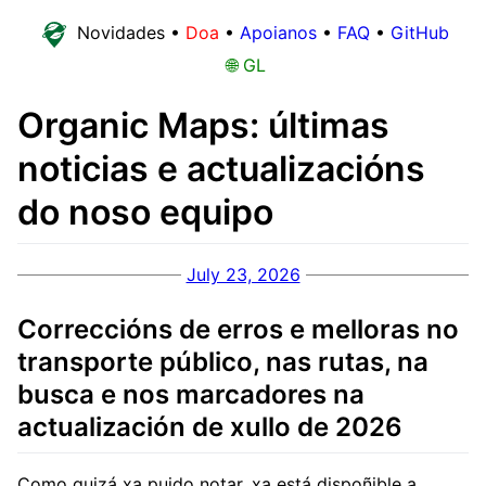
Novidades
•
Doa
•
Apoianos
•
FAQ
•
GitHub
🌐 GL
Organic Maps: últimas
noticias e actualizacións
do noso equipo
July 23, 2026
Correccións de erros e melloras no
transporte público, nas rutas, na
busca e nos marcadores na
actualización de xullo de 2026
Como quizá xa puido notar, xa está dispoñible a