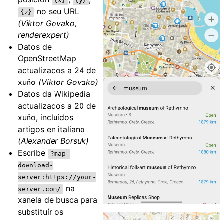
{x}
{y}
no seu URL
{z}
(Viktor Govako,
renderexpert)
Datos de
OpenStreetMap
actualizados a 24 de
xuño
(Viktor Govako)
Datos da Wikipedia
actualizados a 20 de
xuño, incluídos
artigos en italiano
(Alexander Borsuk)
Escribe
?map-
download-
server:https://your-
na
server.com/
xanela de busca para
substituír os