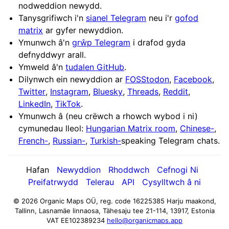
nodweddion newydd.
Tanysgrifiwch i'n
sianel Telegram
neu i'r
gofod
matrix
ar gyfer newyddion.
Ymunwch â'n
grŵp Telegram
i drafod gyda
defnyddwyr arall.
Ymweld â'n
tudalen GitHub
.
Dilynwch ein newyddion ar
FOSStodon
,
Facebook
,
Twitter
,
Instagram
,
Bluesky
,
Threads
,
Reddit
,
LinkedIn
,
TikTok
.
Ymunwch â (neu crëwch a rhowch wybod i ni)
cymunedau lleol:
Hungarian Matrix room
,
Chinese-
,
French-
,
Russian-
,
Turkish-
speaking Telegram chats.
Hafan
Newyddion
Rhoddwch
Cefnogi Ni
Preifatrwydd
Telerau
API
Cysylltwch â ni
© 2026 Organic Maps OÜ, reg. code 16225385
Harju maakond,
Tallinn, Lasnamäe linnaosa, Tähesaju tee 21-114, 13917, Estonia
VAT EE102389234
hello@organicmaps.app