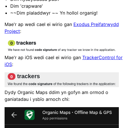
Dim 'crapware'
~~Dim plaladdwyr ~~ Yn hollol organig!
Mae'r ap wedi cael ei wirio gan
Exodus Preifatrwydd
Project
:
Mae'r ap iOS wedi cael ei wirio gan
TrackerControl for
iOS
:
Dydy Organic Maps ddim yn gofyn am ormod o
ganiatadau i ysbïo arnoch chi: