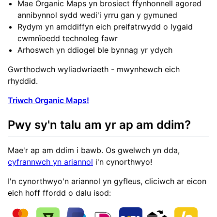
Mae Organic Maps yn brosiect ffynhonnell agored
annibynnol sydd wedi'i yrru gan y gymuned
Rydym yn amddiffyn eich preifatrwydd o lygaid
cwmnïoedd technoleg fawr
Arhoswch yn ddiogel ble bynnag yr ydych
Gwrthodwch wyliadwriaeth - mwynhewch eich
rhyddid.
Triwch Organic Maps!
Pwy sy'n talu am yr ap am ddim?
Mae'r ap am ddim i bawb. Os gwelwch yn dda,
cyfrannwch yn ariannol
i'n cynorthwyo!
I'n cynorthwyo'n ariannol yn gyfleus, cliciwch ar eicon
eich hoff ffordd o dalu isod: