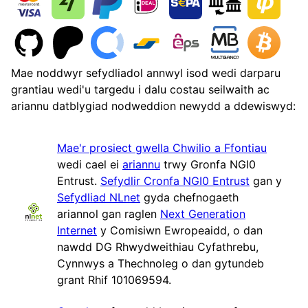
Mae noddwyr sefydliadol annwyl isod wedi darparu
grantiau wedi'u targedu i dalu costau seilwaith ac
ariannu datblygiad nodweddion newydd a ddewiswyd:
Mae'r prosiect gwella Chwilio a Ffontiau
wedi cael ei
ariannu
trwy Gronfa NGI0
Entrust.
Sefydlir Cronfa NGI0 Entrust
gan y
Sefydliad NLnet
gyda chefnogaeth
ariannol gan raglen
Next Generation
Internet
y Comisiwn Ewropeaidd, o dan
nawdd DG Rhwydweithiau Cyfathrebu,
Cynnwys a Thechnoleg o dan gytundeb
grant Rhif 101069594.