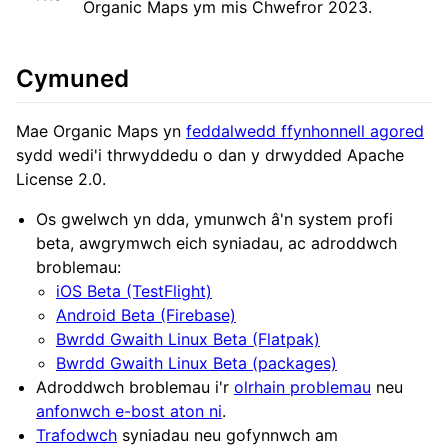
Organic Maps ym mis Chwefror 2023.
Cymuned
Mae Organic Maps yn
feddalwedd ffynhonnell agored
sydd wedi'i thrwyddedu o dan y drwydded Apache
License 2.0.
Os gwelwch yn dda, ymunwch â'n system profi
beta, awgrymwch eich syniadau, ac adroddwch
broblemau:
iOS Beta (TestFlight)
Android Beta (Firebase)
Bwrdd Gwaith Linux Beta (Flatpak)
Bwrdd Gwaith Linux Beta (packages)
Adroddwch broblemau i'r
olrhain problemau
neu
anfonwch e-bost aton ni
.
Trafodwch
syniadau neu gofynnwch am