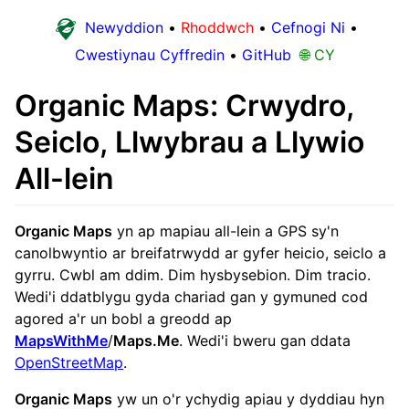
Newyddion
•
Rhoddwch
•
Cefnogi Ni
•
Cwestiynau Cyffredin
•
GitHub
🌐 CY
Organic Maps: Crwydro,
Seiclo, Llwybrau a Llywio
All-lein
Organic Maps
yn ap mapiau all-lein a GPS sy'n
canolbwyntio ar breifatrwydd ar gyfer heicio, seiclo a
gyrru. Cwbl am ddim. Dim hysbysebion. Dim tracio.
Wedi'i ddatblygu gyda chariad gan y gymuned cod
agored a'r un bobl a greodd ap
MapsWithMe
/
Maps.Me
. Wedi'i bweru gan ddata
OpenStreetMap
.
Organic Maps
yw un o'r ychydig apiau y dyddiau hyn