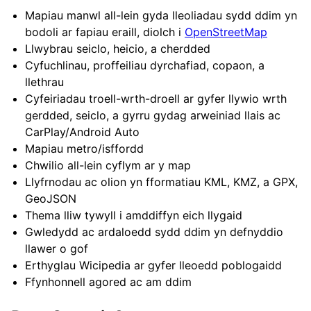
Mapiau manwl all-lein gyda lleoliadau sydd ddim yn
bodoli ar fapiau eraill, diolch i
OpenStreetMap
Llwybrau seiclo, heicio, a cherdded
Cyfuchlinau, proffeiliau dyrchafiad, copaon, a
llethrau
Cyfeiriadau troell-wrth-droell ar gyfer llywio wrth
gerdded, seiclo, a gyrru gydag arweiniad llais ac
CarPlay/Android Auto
Mapiau metro/isffordd
Chwilio all-lein cyflym ar y map
Llyfrnodau ac olion yn fformatiau KML, KMZ, a GPX,
GeoJSON
Thema lliw tywyll i amddiffyn eich llygaid
Gwledydd ac ardaloedd sydd ddim yn defnyddio
llawer o gof
Erthyglau Wicipedia ar gyfer lleoedd poblogaidd
Ffynhonnell agored ac am ddim