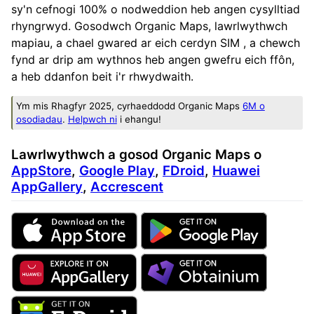
sy'n cefnogi 100% o nodweddion heb angen cysylltiad
rhyngrwyd. Gosodwch Organic Maps, lawrlwythwch
mapiau, a chael gwared ar eich cerdyn SIM , a chewch
fynd ar drip am wythnos heb angen gwefru eich ffôn,
a heb ddanfon beit i'r rhwydwaith.
Ym mis Rhagfyr 2025, cyrhaeddodd Organic Maps
6M o
osodiadau
.
Helpwch ni
i ehangu!
Lawrlwythwch a gosod Organic Maps o
AppStore
,
Google Play
,
FDroid
,
Huawei
AppGallery
,
Accrescent