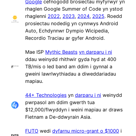
Google
cefnogodd brosiectau myfyrwyr yn
rhaglen Google Summer of Code yn ystod
rhaglenni
2022
,
2023
,
2024
,
2025
. Roedd
prosiectau nodedig yn cynnwys Android
Auto, Echdynnwr Dympio Wicipedia,
Recordio Traciau ar gyfer Android.
Mae ISP
Mythic Beasts
yn darparu i ni
ddau weinydd rhithwir gyda hyd at 400
TB/mis o led band am ddim i gynnal a
gweini lawrlwythiadau a diweddariadau
mapiau.
44+ Technologies
yn
darparu i ni
weinydd
pwrpasol am ddim gwerth tua
$12,000/flwyddyn i weini mapiau ar draws
Fietnam a De-ddwyrain Asia.
FUTO
wedi
dyfarnu micro-grant o $1000
i