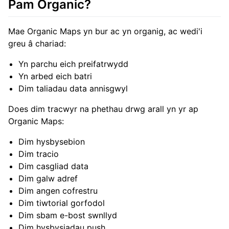
Pam Organic?
Mae Organic Maps yn bur ac yn organig, ac wedi'i
greu â chariad:
Yn parchu eich preifatrwydd
Yn arbed eich batri
Dim taliadau data annisgwyl
Does dim tracwyr na phethau drwg arall yn yr ap
Organic Maps:
Dim hysbysebion
Dim tracio
Dim casgliad data
Dim galw adref
Dim angen cofrestru
Dim tiwtorial gorfodol
Dim sbam e-bost swnllyd
Dim hysbysiadau push