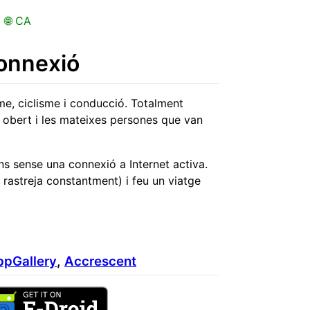
🌐 CA
connexió
me, ciclisme i conducció. Totalment
 obert i les mateixes persones que van
ns sense una connexió a Internet activa.
s rastreja constantment) i feu un viatge
pGallery
,
Accrescent