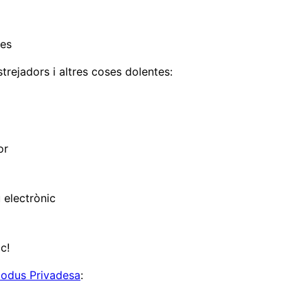
des
strejadors i altres coses dolentes:
or
 electrònic
c!
xodus Privadesa
: