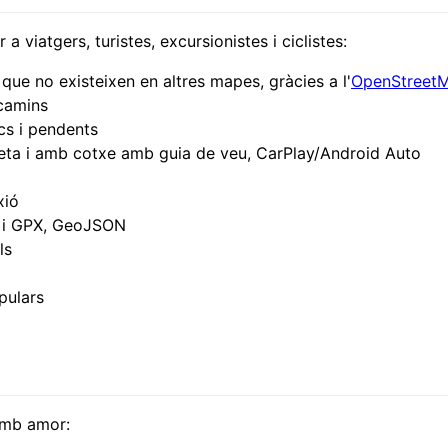
 a viatgers, turistes, excursionistes i ciclistes:
 que no existeixen en altres mapes, gràcies a l'
OpenStreet
 camins
ics i pendents
eta i amb cotxe amb guia de veu, CarPlay/Android Auto
xió
Z i GPX, GeoJSON
ls
pulars
 amb amor: