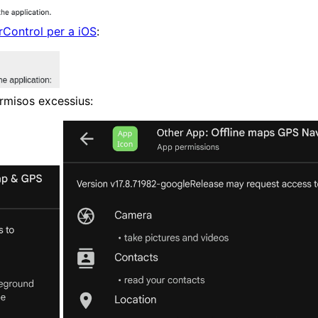
Control per a iOS
:
rmisos excessius: