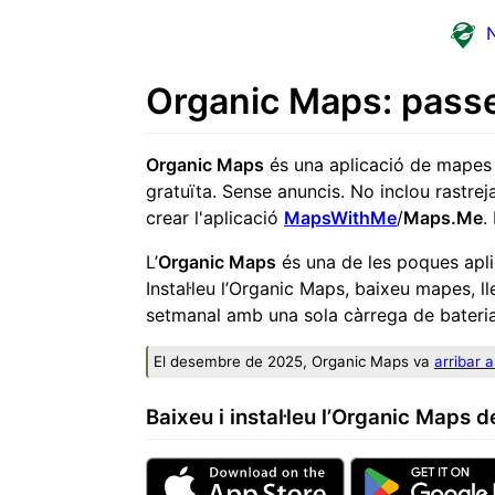
N
Organic Maps: passej
Organic Maps
és una aplicació de mapes f
gratuïta. Sense anuncis. No inclou rastr
crear l'aplicació
MapsWithMe
/
Maps.Me
.
L’
Organic Maps
és una de les poques apli
Instal·leu l’Organic Maps, baixeu mapes, l
setmanal amb una sola càrrega de bateria 
El desembre de 2025, Organic Maps va
arribar a
Baixeu i instal·leu l’Organic Maps de