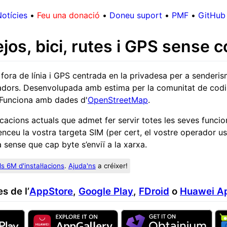
otícies
•
Feu una donació
•
Doneu suport
•
PMF
•
GitHub
os, bici, rutes i GPS sense 
ora de línia i GPS centrada en la privadesa per a senderis
ejadors. Desenvolupada amb estima per la comunitat de codi
 Funciona amb dades d'
OpenStreetMap
.
cacions actuals que admet fer servir totes les seves funcio
lenceu la vostra targeta SIM (per cert, el vostre operador u
sense que cap byte s’enviï a la xarxa.
ls 6M d'instal·lacions
.
Ajuda'ns
a créixer!
s de l’
AppStore
,
Google Play
,
FDroid
o
Huawei Ap