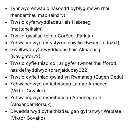
Tynnwyd enwau dinasoedd dyblyg mewn rhai
rhanbarthau map (alnzrv)
Trwsio cyfarwyddiadau llais Hebraeg
(mattanelkaim)
Trwsio gwallau teipio Corëeg (Parkjju)
Ychwanegwyd cyfystyron chwilio Rwsieg (ednzxt)
Gwellwyd cyfarwyddiadau llais Almaeneg
(Navigator72)
Trwsio cyfieithiad coll ar gyfer twnnel rheilffordd
nas defnyddiwyd (pranjaldubey022)
Trwsio cyfieithiad gwlad yn Rwmaneg (Eugen Dedu)
Ychwanegwyd cyfieithiadau Lao ac Armeneg
(Viktor Govako)
Ychwanegwyd cyfieithiadau Armeneg coll
(Alexander Borsuk)
Diweddarwyd cyfieithiadau gan gyfranwyr Weblate
(Viktor Govako)