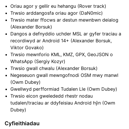
Oriau agor y gellir eu hehangu (Rover track)
Trwsio arddangosfa oriau agor (DaN0mic)
Trwsio mater ffocws ar destun mewnbwn deialog
(Alexander Borsuk)
Dangos a defnyddio uchder MSL ar gyfer traciau a
recordiwyd ar Android 14+ (Alexander Borsuk,
Viktor Govako)
Trwsio mewnforio KML, KMZ, GPX, GeoJSON o
WhatsApp (Sergiy Kozyr)
Trwsio gwall chwalu (Alexander Borsuk)
Negeseuon gwall mewngofnodi OSM mwy manwl
(Owm Dubey)
Gwellwyd perfformiad Tudalen Lle (Owm Dubey)
Trwsio eicon gwelededd rhestr nodau
tudalen/traciau ar ddyfeisiau Android hŷn (Owm
Dubey)
Cyfieithiadau