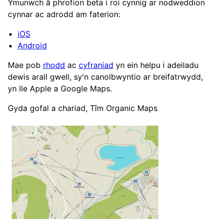
Ymunwch â phrofion beta i roi cynnig ar nodweddion
cynnar ac adrodd am faterion:
iOS
Android
Mae pob
rhodd
ac
cyfraniad
yn ein helpu i adeiladu
dewis arall gwell, sy'n canolbwyntio ar breifatrwydd,
yn lle Apple a Google Maps.
Gyda gofal a chariad, Tîm Organic Maps