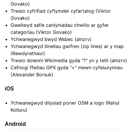
Govako)
Trwsio cyfrifiad cyflymder cyfartalog (Viktor
Govako)
Gwellwyd safle canlyniadau chwilio ar gyfer
categorïau (Viktor Govako)
Ychwanegwyd bwyd Wsbec (alnzrv)
Ychwanegwyd llinellau gwifren (zip lines) ar y map
(Rawdyrathaur)
Trwsio dolenni Wikimedia gyda "?" yn y teitl (alnzrv)
Cefnogi ffeiliau GPX gyda "+" mewn cyfesurynnau
(Alexander Borsuk)
iOS
Ychwanegwyd dilysiad porwr OSM a logo (Rahul
Kolluru)
Android