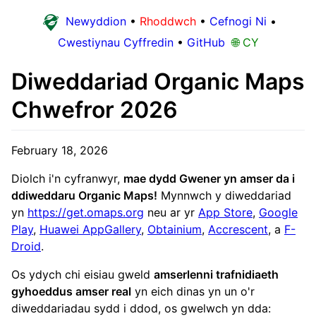
Newyddion
•
Rhoddwch
•
Cefnogi Ni
•
Cwestiynau Cyffredin
•
GitHub
🌐 CY
Diweddariad Organic Maps
Chwefror 2026
February 18, 2026
Diolch i'n cyfranwyr,
mae dydd Gwener yn amser da i
ddiweddaru Organic Maps!
Mynnwch y diweddariad
yn
https://get.omaps.org
neu ar yr
App Store
,
Google
Play
,
Huawei AppGallery
,
Obtainium
,
Accrescent
, a
F-
Droid
.
Os ydych chi eisiau gweld
amserlenni trafnidiaeth
gyhoeddus amser real
yn eich dinas yn un o'r
diweddariadau sydd i ddod, os gwelwch yn dda: