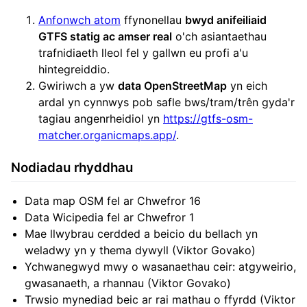
Anfonwch atom
ffynonellau
bwyd anifeiliaid
GTFS statig ac amser real
o'ch asiantaethau
trafnidiaeth lleol fel y gallwn eu profi a'u
hintegreiddio.
Gwiriwch a yw
data OpenStreetMap
yn eich
ardal yn cynnwys pob safle bws/tram/trên gyda'r
tagiau angenrheidiol yn
https://gtfs-osm-
matcher.organicmaps.app/
.
Nodiadau rhyddhau
Data map OSM fel ar Chwefror 16
Data Wicipedia fel ar Chwefror 1
Mae llwybrau cerdded a beicio du bellach yn
weladwy yn y thema dywyll (Viktor Govako)
Ychwanegwyd mwy o wasanaethau ceir: atgyweirio,
gwasanaeth, a rhannau (Viktor Govako)
Trwsio mynediad beic ar rai mathau o ffyrdd (Viktor