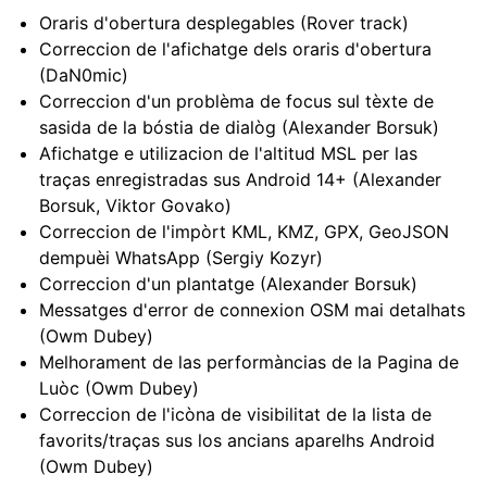
Oraris d'obertura desplegables (Rover track)
Correccion de l'afichatge dels oraris d'obertura
(DaN0mic)
Correccion d'un problèma de focus sul tèxte de
sasida de la bóstia de dialòg (Alexander Borsuk)
Afichatge e utilizacion de l'altitud MSL per las
traças enregistradas sus Android 14+ (Alexander
Borsuk, Viktor Govako)
Correccion de l'impòrt KML, KMZ, GPX, GeoJSON
dempuèi WhatsApp (Sergiy Kozyr)
Correccion d'un plantatge (Alexander Borsuk)
Messatges d'error de connexion OSM mai detalhats
(Owm Dubey)
Melhorament de las performàncias de la Pagina de
Luòc (Owm Dubey)
Correccion de l'icòna de visibilitat de la lista de
favorits/traças sus los ancians aparelhs Android
(Owm Dubey)