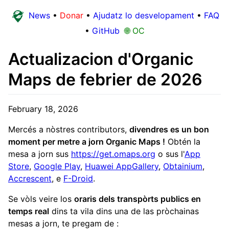
News
•
Donar
•
Ajudatz lo desvelopament
•
FAQ
•
GitHub
🌐 OC
Actualizacion d'Organic
Maps de febrier de 2026
February 18, 2026
Mercés a nòstres contributors,
divendres es un bon
moment per metre a jorn Organic Maps !
Obtén la
mesa a jorn sus
https://get.omaps.org
o sus l'
App
Store
,
Google Play
,
Huawei AppGallery
,
Obtainium
,
Accrescent
, e
F-Droid
.
Se vòls veire los
oraris dels transpòrts publics en
temps real
dins ta vila dins una de las pròchainas
mesas a jorn, te pregam de :