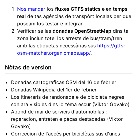
Nos mandar
los
fluxes GTFS statics e en temps
real
de tas agéncias de transpòrt localas per que
poscam los testar e integrar.
Verificar se las
donadas OpenStreetMap
dins ta
zòna inclun totei los arrèsts de bus/tram/tren
amb las etiquetas necessàrias sus
https://gtfs-
osm-matcher.organicmaps.app/
.
Nòtas de version
Donadas cartograficas OSM del 16 de febrier
Donadas Wikipèdia del 1èr de febrier
Los itineraris de randonada e de biciclèta negres
son ara visibles dins lo tèma escur (Viktor Govako)
Apond de mai de servicis d'automobilas :
reparacion, entreten e pèças destacadas (Viktor
Govako)
Correccion de l'accès per biciclètas sus d'unes