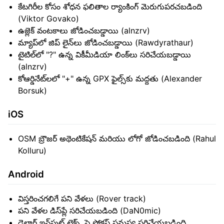
కేటగిరీల కోసం శోధన ఫలితాల ర్యాంకింగ్ మెరుగుపరచబడింది
(Viktor Govako)
ఉజ్లెక్ వంటకాలు జోడించబడ్డాయి (alnzrv)
మ్యాప్‌లో జిప్ లైన్‌లు జోడించబడ్డాయి (Rawdyrathaur)
టైటిల్‌లో "?" ఉన్న వికీమీడియా లింక్‌లు సరిచేయబడ్డాయి
(alnzrv)
కోఆర్డినేట్‌లలో "+" ఉన్న GPX ఫైల్స్‌కు మద్దతు (Alexander
Borsuk)
iOS
OSM బ్రౌజర్ అథెంటికేషన్ మరియు లోగో జోడించబడింది (Rahul
Kolluru)
Android
విస్తరించగలిగే పని వేళలు (Rover track)
పని వేళల డిస్‌ప్లే సరిచేయబడింది (DaN0mic)
డైలాగ్ ఇన్‌పుట్ టెక్స్ట్‌పై ఫోకస్ సమస్య సరిచేయబడింది