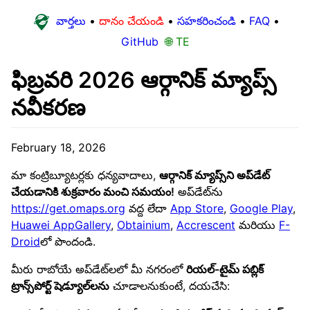
వార్తలు
•
దానం చేయండి
•
సహకరించండి
•
FAQ
•
GitHub
🌐 TE
ఫిబ్రవరి 2026 ఆర్గానిక్ మ్యాప్స్
నవీకరణ
February 18, 2026
మా కంట్రిబ్యూటర్లకు ధన్యవాదాలు,
ఆర్గానిక్ మ్యాప్స్‌ని అప్‌డేట్
చేయడానికి శుక్రవారం మంచి సమయం!
అప్‌డేట్‌ను
https://get.omaps.org
వద్ద లేదా
App Store
,
Google Play
,
Huawei AppGallery
,
Obtainium
,
Accrescent
మరియు
F-
Droid
లో పొందండి.
మీరు రాబోయే అప్‌డేట్‌లలో మీ నగరంలో
రియల్-టైమ్ పబ్లిక్
ట్రాన్స్‌పోర్ట్ షెడ్యూల్‌లను
చూడాలనుకుంటే, దయచేసి: