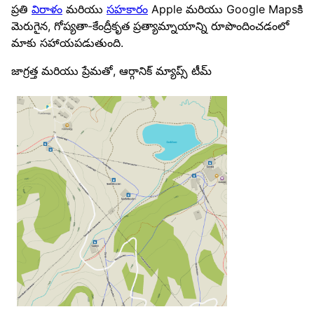
ప్రతి
విరాళం
మరియు
సహకారం
Apple మరియు Google Mapsకి
మెరుగైన, గోప్యతా-కేంద్రీకృత ప్రత్యామ్నాయాన్ని రూపొందించడంలో
మాకు సహాయపడుతుంది.
జాగ్రత్త మరియు ప్రేమతో, ఆర్గానిక్ మ్యాప్స్ టీమ్