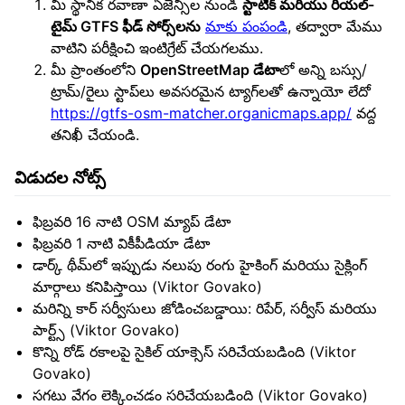
మీ స్థానిక రవాణా ఏజెన్సీల నుండి
స్టాటిక్ మరియు రియల్-
టైమ్ GTFS ఫీడ్ సోర్స్‌లను
మాకు పంపండి
, తద్వారా మేము
వాటిని పరీక్షించి ఇంటిగ్రేట్ చేయగలము.
మీ ప్రాంతంలోని
OpenStreetMap డేటా
లో అన్ని బస్సు/
ట్రామ్/రైలు స్టాప్‌లు అవసరమైన ట్యాగ్‌లతో ఉన్నాయో లేదో
https://gtfs-osm-matcher.organicmaps.app/
వద్ద
తనిఖీ చేయండి.
విడుదల నోట్స్
ఫిబ్రవరి 16 నాటి OSM మ్యాప్ డేటా
ఫిబ్రవరి 1 నాటి వికీపీడియా డేటా
డార్క్ థీమ్‌లో ఇప్పుడు నలుపు రంగు హైకింగ్ మరియు సైక్లింగ్
మార్గాలు కనిపిస్తాయి (Viktor Govako)
మరిన్ని కార్ సర్వీసులు జోడించబడ్డాయి: రిపేర్, సర్వీస్ మరియు
పార్ట్స్ (Viktor Govako)
కొన్ని రోడ్ రకాలపై సైకిల్ యాక్సెస్ సరిచేయబడింది (Viktor
Govako)
సగటు వేగం లెక్కించడం సరిచేయబడింది (Viktor Govako)