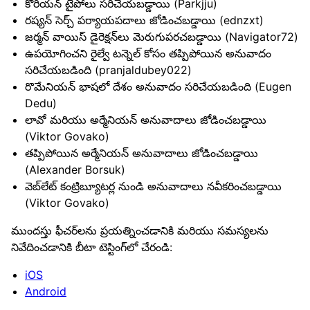
కొరియన్ టైపోలు సరిచేయబడ్డాయి (Parkjju)
రష్యన్ సెర్చ్ పర్యాయపదాలు జోడించబడ్డాయి (ednzxt)
జర్మన్ వాయిస్ డైరెక్షన్‌లు మెరుగుపరచబడ్డాయి (Navigator72)
ఉపయోగించని రైల్వే టన్నెల్ కోసం తప్పిపోయిన అనువాదం
సరిచేయబడింది (pranjaldubey022)
రొమేనియన్ భాషలో దేశం అనువాదం సరిచేయబడింది (Eugen
Dedu)
లావో మరియు అర్మేనియన్ అనువాదాలు జోడించబడ్డాయి
(Viktor Govako)
తప్పిపోయిన అర్మేనియన్ అనువాదాలు జోడించబడ్డాయి
(Alexander Borsuk)
వెబ్‌లేట్ కంట్రిబ్యూటర్ల నుండి అనువాదాలు నవీకరించబడ్డాయి
(Viktor Govako)
ముందస్తు ఫీచర్‌లను ప్రయత్నించడానికి మరియు సమస్యలను
నివేదించడానికి బీటా టెస్టింగ్‌లో చేరండి:
iOS
Android