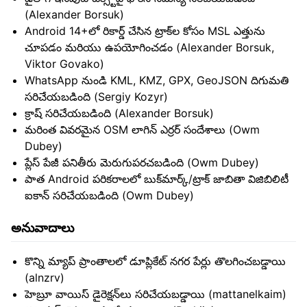
(Alexander Borsuk)
Android 14+లో రికార్డ్ చేసిన ట్రాక్‌ల కోసం MSL ఎత్తును
చూపడం మరియు ఉపయోగించడం (Alexander Borsuk,
Viktor Govako)
WhatsApp నుండి KML, KMZ, GPX, GeoJSON దిగుమతి
సరిచేయబడింది (Sergiy Kozyr)
క్రాష్ సరిచేయబడింది (Alexander Borsuk)
మరింత వివరమైన OSM లాగిన్ ఎర్రర్ సందేశాలు (Owm
Dubey)
ప్లేస్ పేజీ పనితీరు మెరుగుపరచబడింది (Owm Dubey)
పాత Android పరికరాలలో బుక్‌మార్క్/ట్రాక్ జాబితా విజిబిలిటీ
ఐకాన్ సరిచేయబడింది (Owm Dubey)
అనువాదాలు
కొన్ని మ్యాప్ ప్రాంతాలలో డూప్లికేట్ నగర పేర్లు తొలగించబడ్డాయి
(alnzrv)
హెబ్రూ వాయిస్ డైరెక్షన్‌లు సరిచేయబడ్డాయి (mattanelkaim)