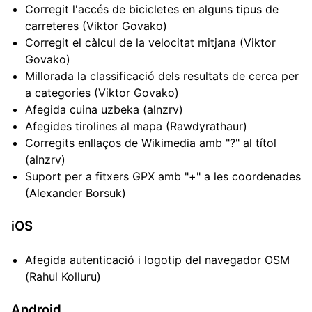
Corregit l'accés de bicicletes en alguns tipus de
carreteres (Viktor Govako)
Corregit el càlcul de la velocitat mitjana (Viktor
Govako)
Millorada la classificació dels resultats de cerca per
a categories (Viktor Govako)
Afegida cuina uzbeka (alnzrv)
Afegides tirolines al mapa (Rawdyrathaur)
Corregits enllaços de Wikimedia amb "?" al títol
(alnzrv)
Suport per a fitxers GPX amb "+" a les coordenades
(Alexander Borsuk)
iOS
Afegida autenticació i logotip del navegador OSM
(Rahul Kolluru)
Android