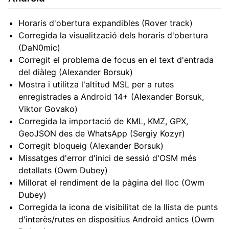
Horaris d'obertura expandibles (Rover track)
Corregida la visualització dels horaris d'obertura
(DaN0mic)
Corregit el problema de focus en el text d'entrada
del diàleg (Alexander Borsuk)
Mostra i utilitza l'altitud MSL per a rutes
enregistrades a Android 14+ (Alexander Borsuk,
Viktor Govako)
Corregida la importació de KML, KMZ, GPX,
GeoJSON des de WhatsApp (Sergiy Kozyr)
Corregit bloqueig (Alexander Borsuk)
Missatges d'error d'inici de sessió d'OSM més
detallats (Owm Dubey)
Millorat el rendiment de la pàgina del lloc (Owm
Dubey)
Corregida la icona de visibilitat de la llista de punts
d'interès/rutes en dispositius Android antics (Owm