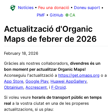
Notícies
•
Feu una donació
•
Doneu suport
•
PMF
•
GitHub
🌐 CA
Actualització d'Organic
Maps de febrer de 2026
February 18, 2026
Gràcies als nostres col·laboradors,
divendres és un
bon moment per actualitzar Organic Maps!
Aconseguiu l'actualització a
https://get.omaps.org
o a
App Store
,
Google Play
,
Huawei AppGallery
,
Obtainium
,
Accrescent
, i
F-Droid
.
Si voleu veure
horaris de transport públic en temps
real
a la vostra ciutat en una de les properes
actualitzacions, si us plau: