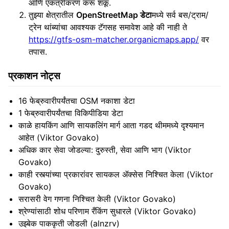
आणि एकत्रीकरण करू शकू.
तुझ्या क्षेत्रातील
OpenStreetMap डेटा
मध्ये सर्व बस/ट्राम/
ट्रेन थांब्यांचा आवश्यक टॅगसह समावेश आहे की नाही ते
https://gtfs-osm-matcher.organicmaps.app/
वर
तपास.
प्रकाशन नोट्स
16 फेब्रुवारीपर्यंतचा OSM नकाशा डेटा
1 फेब्रुवारीपर्यंतचा विकिपीडिया डेटा
काळे हायकिंग आणि सायकलिंग मार्ग आता गडद थीममध्ये दृश्यमान
आहेत (Viktor Govako)
अधिक कार सेवा जोडल्या: दुरुस्ती, सेवा आणि भाग (Viktor
Govako)
काही रस्त्यांच्या प्रकारांवर सायकल ॲक्सेस निश्चित केला (Viktor
Govako)
सरासरी वेग गणना निश्चित केली (Viktor Govako)
श्रेण्यांसाठी शोध परिणाम रँकिंग सुधारले (Viktor Govako)
उझ्बेक पाककृती जोडली (alnzrv)