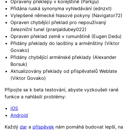
Opraveny překlepy v korejštině (Parkjju)
Přidána ruská synonyma vyhledávání (ednzxt)
Vylepšené německé hlasové pokyny (Navigator72)
Opraven chybějící překlad pro nepoužívaný
železniční tunel (pranjaldubey022)
Opraven překlad země v rumunštině (Eugen Dedu)
Přidány překlady do laoštiny a arménštiny (Viktor
Govako)
Přidány chybějící arménské překlady (Alexander
Borsuk)
Aktualizovány překlady od přispěvatelů Weblate
(Viktor Govako)
Připojte se k beta testování, abyste vyzkoušeli rané
funkce a nahlásili problémy:
iOS
Android
Každý
dar
a
příspěvek
nám pomáhá budovat lepší, na