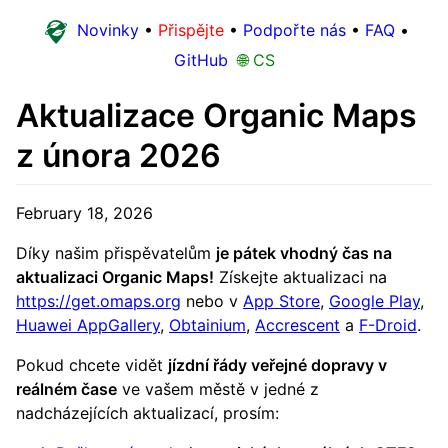
Novinky
•
Přispějte
•
Podpořte nás
•
FAQ
•
GitHub
🌐 CS
Aktualizace Organic Maps
z února 2026
February 18, 2026
Díky našim přispěvatelům
je pátek vhodný čas na
aktualizaci Organic Maps!
Získejte aktualizaci na
https://get.omaps.org
nebo v
App Store
,
Google Play
,
Huawei AppGallery
,
Obtainium
,
Accrescent
a
F-Droid
.
Pokud chcete vidět
jízdní řády veřejné dopravy v
reálném čase
ve vašem městě v jedné z
nadcházejících aktualizací, prosím: