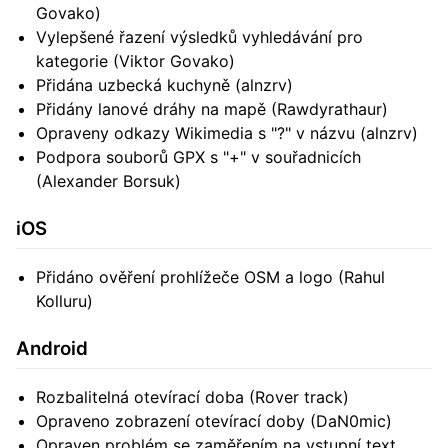
Govako)
Vylepšené řazení výsledků vyhledávání pro
kategorie (Viktor Govako)
Přidána uzbecká kuchyně (alnzrv)
Přidány lanové dráhy na mapě (Rawdyrathaur)
Opraveny odkazy Wikimedia s "?" v názvu (alnzrv)
Podpora souborů GPX s "+" v souřadnicích
(Alexander Borsuk)
iOS
Přidáno ověření prohlížeče OSM a logo (Rahul
Kolluru)
Android
Rozbalitelná otevírací doba (Rover track)
Opraveno zobrazení otevírací doby (DaN0mic)
Opraven problém se zaměřením na vstupní text