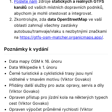
Pošlete nám
zdroje
statických a reálných GTFS
kanálů
od vašich místních dopravních podniků,
abychom je mohli otestovat a integrovat.
Zkontrolujte, zda
data OpenStreetMap
ve vaší
oblasti zahrnují všechny zastávky
autobusu/tramvaje/vlaku s nezbytnými značkami
na
https://gtfs-osm-matcher.organicmaps.app/
.
Poznámky k vydání
Data mapy OSM k 16. únoru
Data Wikipedie k 1. únoru
Černé turistické a cyklistické trasy jsou nyní
viditelné v tmavém motivu (Viktor Govako)
Přidány další služby pro auta: opravy, servis a díly
(Viktor Govako)
Opraven přístup pro jízdní kola na některých typech
cest (Viktor Govako)
Opraven výpočet průměrné rychlosti (Viktor