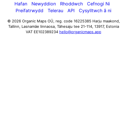
Hafan
Newyddion
Rhoddwch
Cefnogi Ni
Preifatrwydd
Telerau
API
Cysylltwch â ni
© 2026 Organic Maps OÜ, reg. code 16225385
Harju maakond,
Tallinn, Lasnamäe linnaosa, Tähesaju tee 21-114, 13917, Estonia
VAT EE102389234
hello@organicmaps.app