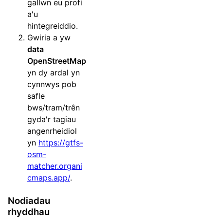
gallwn eu profi
a'u
hintegreiddio.
Gwiria a yw
data
OpenStreetMap
yn dy ardal yn
cynnwys pob
safle
bws/tram/trên
gyda'r tagiau
angenrheidiol
yn
https://gtfs-
osm-
matcher.organi
cmaps.app/
.
Nodiadau
rhyddhau