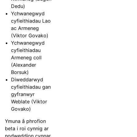
Dedu)
Ychwanegwyd
cyfieithiadau Lao
ac Armeneg
(Viktor Govako)
Ychwanegwyd
cyfieithiadau
Armeneg coll
(Alexander
Borsuk)
Diweddarwyd
cyfieithiadau gan
gyfranwyr
Weblate (Viktor
Govako)
Ymuna â phrofion
beta i roi cynnig ar
nodweddion cynnar