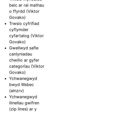
beic ar rai mathau
o ffyrdd (Viktor
Govako)
Trwsio cyfrifiad
cyflymder
cyfartalog (Viktor
Govako)
Gwellwyd safle
canlyniadau
chwilio ar gyfer
categorïau (Viktor
Govako)
Ychwanegwyd
bwyd Wsbec
(alnzrv)
Ychwanegwyd
llinellau gwifren
(zip lines) ar y