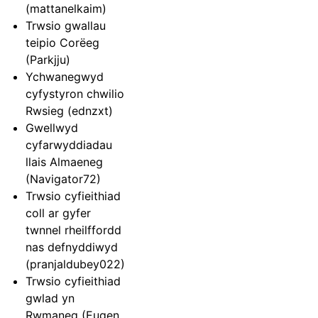
(mattanelkaim)
Trwsio gwallau
teipio Corëeg
(Parkjju)
Ychwanegwyd
cyfystyron chwilio
Rwsieg (ednzxt)
Gwellwyd
cyfarwyddiadau
llais Almaeneg
(Navigator72)
Trwsio cyfieithiad
coll ar gyfer
twnnel rheilffordd
nas defnyddiwyd
(pranjaldubey022)
Trwsio cyfieithiad
gwlad yn
Rwmaneg (Eugen