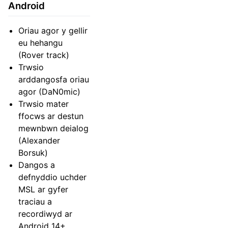
Android
Oriau agor y gellir
eu hehangu
(Rover track)
Trwsio
arddangosfa oriau
agor (DaN0mic)
Trwsio mater
ffocws ar destun
mewnbwn deialog
(Alexander
Borsuk)
Dangos a
defnyddio uchder
MSL ar gyfer
traciau a
recordiwyd ar
Android 14+