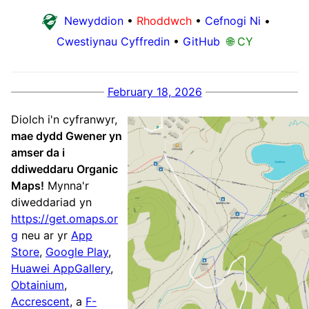
Newyddion
•
Rhoddwch
•
Cefnogi Ni
•
Cwestiynau Cyffredin
•
GitHub
🌐 CY
February 18, 2026
Diolch i'n cyfranwyr,
mae dydd Gwener yn
amser da i
ddiweddaru Organic
Maps!
Mynna'r
diweddariad yn
https://get.omaps.or
g
neu ar yr
App
Store
,
Google Play
,
Huawei AppGallery
,
Obtainium
,
Accrescent
, a
F-