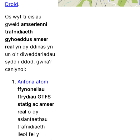
Droid
.
Os wyt ti eisiau
gweld
amserlenni
trafnidiaeth
gyhoeddus amser
real
yn dy ddinas yn
un o'r diweddariadau
sydd i ddod, gwna'r
canlynol:
Anfona atom
ffynonellau
ffrydiau GTFS
statig ac amser
real
o dy
asiantaethau
trafnidiaeth
lleol fel y