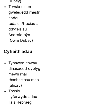
Dubey)
Trwsio eicon
gwelededd rhestr
nodau
tudalen/traciau ar
ddyfeisiau
Android hŷn
(Owm Dubey)
Cyfieithiadau
Tynnwyd enwau
dinasoedd dyblyg
mewn rhai
rhanbarthau map
(alnzrv)
Trwsio
cyfarwyddiadau
llais Hebraeg