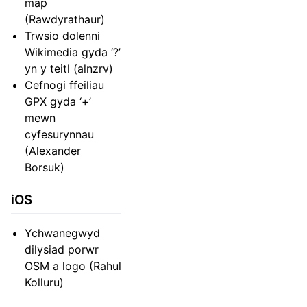
map
(Rawdyrathaur)
Trwsio dolenni
Wikimedia gyda ‘?’
yn y teitl (alnzrv)
Cefnogi ffeiliau
GPX gyda ‘+’
mewn
cyfesurynnau
(Alexander
Borsuk)
iOS
Ychwanegwyd
dilysiad porwr
OSM a logo (Rahul
Kolluru)