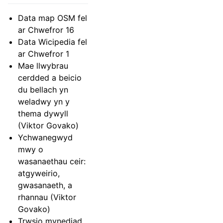
Data map OSM fel
ar Chwefror 16
Data Wicipedia fel
ar Chwefror 1
Mae llwybrau
cerdded a beicio
du bellach yn
weladwy yn y
thema dywyll
(Viktor Govako)
Ychwanegwyd
mwy o
wasanaethau ceir:
atgyweirio,
gwasanaeth, a
rhannau (Viktor
Govako)
Trwsio mynediad