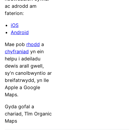
ac adrodd am
faterion:
iOS
Android
Mae pob
rhodd
a
chyfraniad
yn ein
helpu i adeiladu
dewis arall gwell,
sy'n canolbwyntio ar
breifatrwydd, yn lle
Apple a Google
Maps.
Gyda gofal a
chariad, Tîm Organic
Maps