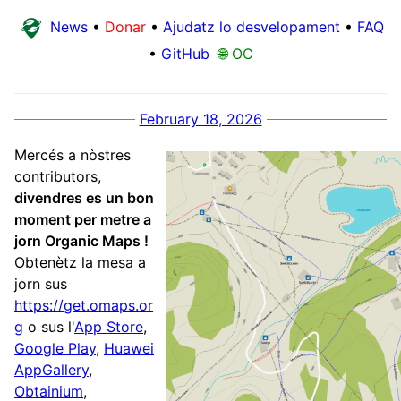
News
•
Donar
•
Ajudatz lo desvelopament
•
FAQ
•
GitHub
🌐 OC
February 18, 2026
Mercés a nòstres
contributors,
divendres es un bon
moment per metre a
jorn Organic Maps !
Obtenètz la mesa a
jorn sus
https://get.omaps.or
g
o sus l'
App Store
,
Google Play
,
Huawei
AppGallery
,
Obtainium
,