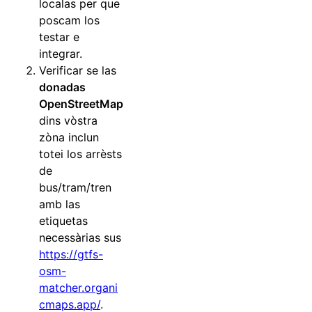
localas per que
poscam los
testar e
integrar.
Verificar se las
donadas
OpenStreetMap
dins vòstra
zòna inclun
totei los arrèsts
de
bus/tram/tren
amb las
etiquetas
necessàrias sus
https://gtfs-
osm-
matcher.organi
cmaps.app/
.