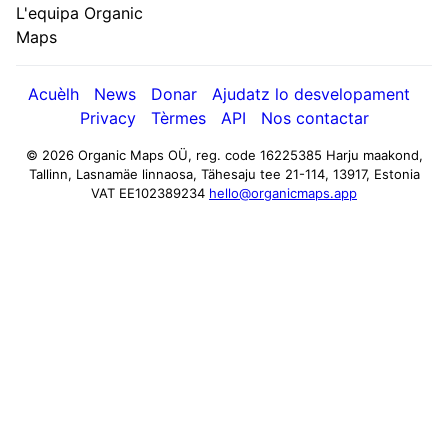
L'equipa Organic
Maps
Acuèlh
News
Donar
Ajudatz lo desvelopament
Privacy
Tèrmes
API
Nos contactar
© 2026 Organic Maps OÜ, reg. code 16225385
Harju maakond,
Tallinn, Lasnamäe linnaosa, Tähesaju tee 21-114, 13917, Estonia
VAT EE102389234
hello@organicmaps.app