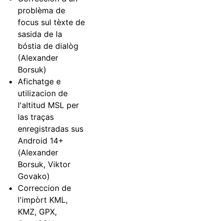
problèma de
focus sul tèxte de
sasida de la
bóstia de dialòg
(Alexander
Borsuk)
Afichatge e
utilizacion de
l'altitud MSL per
las traças
enregistradas sus
Android 14+
(Alexander
Borsuk, Viktor
Govako)
Correccion de
l'impòrt KML,
KMZ, GPX,