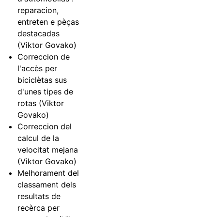
reparacion,
entreten e pèças
destacadas
(Viktor Govako)
Correccion de
l'accès per
biciclètas sus
d'unes tipes de
rotas (Viktor
Govako)
Correccion del
calcul de la
velocitat mejana
(Viktor Govako)
Melhorament del
classament dels
resultats de
recèrca per