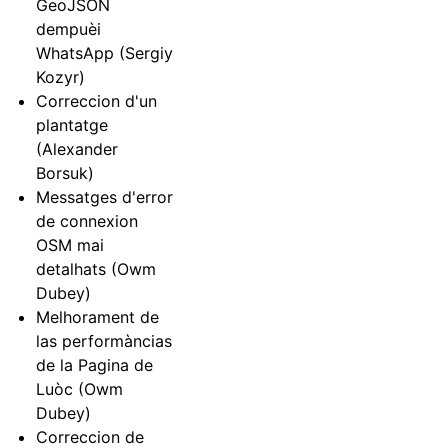
GeoJSON
dempuèi
WhatsApp (Sergiy
Kozyr)
Correccion d'un
plantatge
(Alexander
Borsuk)
Messatges d'error
de connexion
OSM mai
detalhats (Owm
Dubey)
Melhorament de
las performàncias
de la Pagina de
Luòc (Owm
Dubey)
Correccion de