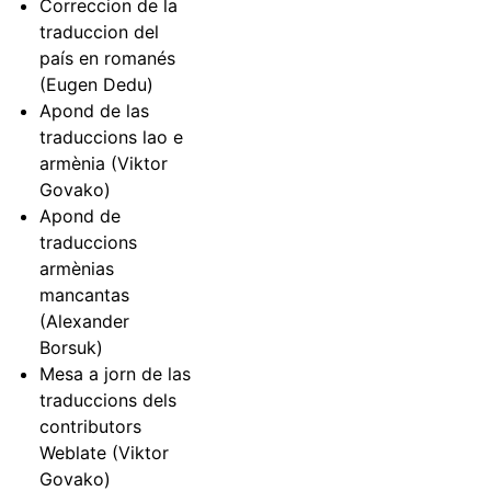
Correccion de la
traduccion del
país en romanés
(Eugen Dedu)
Apond de las
traduccions lao e
armènia (Viktor
Govako)
Apond de
traduccions
armènias
mancantas
(Alexander
Borsuk)
Mesa a jorn de las
traduccions dels
contributors
Weblate (Viktor
Govako)