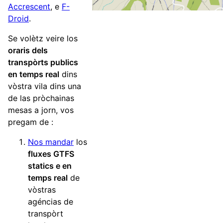
Accrescent
, e
F-
Droid
.
Se volètz veire los
oraris dels
transpòrts publics
en temps real
dins
vòstra vila dins una
de las pròchainas
mesas a jorn, vos
pregam de :
Nos mandar
los
fluxes GTFS
statics e en
temps real
de
vòstras
agéncias de
transpòrt