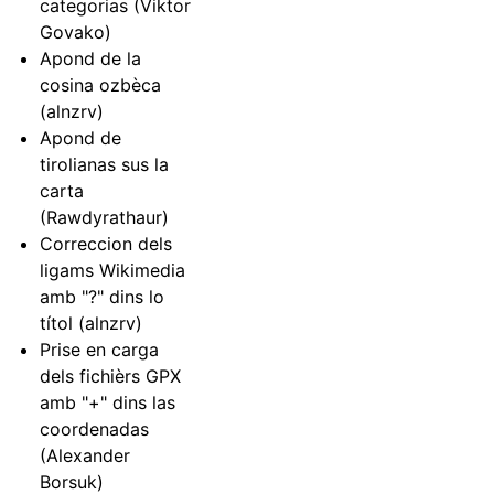
categorias (Viktor
Govako)
Apond de la
cosina ozbèca
(alnzrv)
Apond de
tirolianas sus la
carta
(Rawdyrathaur)
Correccion dels
ligams Wikimedia
amb "?" dins lo
títol (alnzrv)
Prise en carga
dels fichièrs GPX
amb "+" dins las
coordenadas
(Alexander
Borsuk)