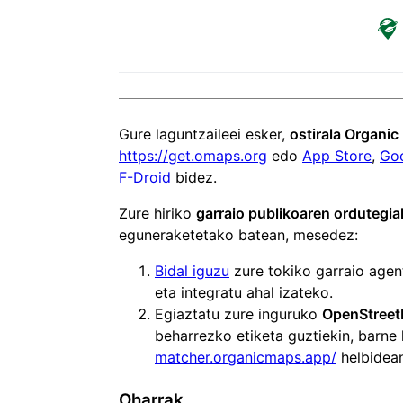
Gure laguntzaileei esker,
ostirala Organi
https://get.omaps.org
edo
App Store
,
Goo
F-Droid
bidez.
Zure hiriko
garraio publikoaren ordutegia
eguneraketetako batean, mesedez:
Bidal iguzu
zure tokiko garraio age
eta integratu ahal izateko.
Egiaztatu zure inguruko
OpenStreet
beharrezko etiketa guztiekin, barne
matcher.organicmaps.app/
helbidean
Oharrak