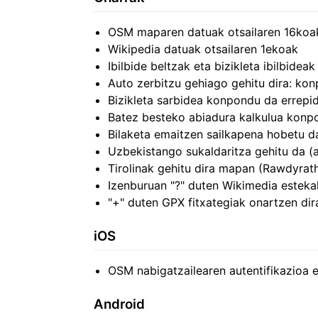
OSM maparen datuak otsailaren 16koa
Wikipedia datuak otsailaren 1ekoak
Ibilbide beltzak eta bizikleta ibilbidea
Auto zerbitzu gehiago gehitu dira: kon
Bizikleta sarbidea konpondu da errepi
Batez besteko abiadura kalkulua konp
Bilaketa emaitzen sailkapena hobetu d
Uzbekistango sukaldaritza gehitu da (a
Tirolinak gehitu dira mapan (Rawdyrat
Izenburuan "?" duten Wikimedia esteka
"+" duten GPX fitxategiak onartzen di
iOS
OSM nabigatzailearen autentifikazioa et
Android