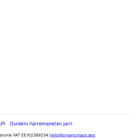
API
Gurekin harremanetan jarri
stonia
VAT EE102389234
hello@organicmaps.app