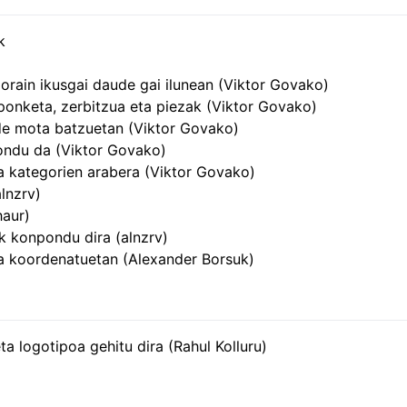
k
k orain ikusgai daude gai ilunean (Viktor Govako)
ponketa, zerbitzua eta piezak (Viktor Govako)
de mota batzuetan (Viktor Govako)
ondu da (Viktor Govako)
a kategorien arabera (Viktor Govako)
lnzrv)
haur)
k konpondu dira (alnzrv)
ra koordenatuetan (Alexander Borsuk)
a logotipoa gehitu dira (Rahul Kolluru)