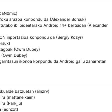
(DaN0mic)
 foku arazoa konpondu da (Alexander Borsuk)
batutako ibilbideetarako Android 14+ bertsioan (Alexander
N inportazioa konpondu da (Sergiy Kozyr)
rsuk)
tzagoak (Owm Dubey)
da (Owm Dubey)
sgarritasun ikonoa konpondu da Android gailu zaharretan
skualde batzuetan (alnzrv)
ira (mattanelkaim)
ra (Parkjju)
a (ednzxt)