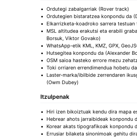
Ordutegi zabalgarriak (Rover track)
Ordutegien bistaratzea konpondu da 
Elkarrizketa-koadroko sarrera testuan
MSL altitudea erakutsi eta erabili gra
Borsuk, Viktor Govako)
WhatsApp-etik KML, KMZ, GPX, GeoJSO
Hutsegitea konpondu da (Alexander Bo
OSM saioa hasteko errore mezu zeha
Toki orriaren errendimendua hobetu 
Laster-marka/ibilbide zerrendaren iku
(Owm Dubey)
Itzulpenak
Hiri izen bikoiztuak kendu dira mapa e
Hebrear ahots jarraibideak konpondu d
Korear akats tipografikoak konpondu di
Errusiar bilaketa sinonimoak gehitu dir