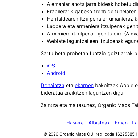
Alemaniar ahots jarraibideak hobetu di
Erabilerarik gabeko trenbide tunelaren
Herrialdearen itzulpena errumanieraz
Laopera eta armeniera itzulpenak gehit
Armeniera itzulpenak gehitu dira (Alex
Weblate laguntzaileen itzulpenak egun
Sartu beta probetan funtzio goiztiarrak 
iOS
Android
Dohaintza
eta
ekarpen
bakoitzak Apple e
bideratua eraikitzen laguntzen digu.
Zaintza eta maitasunez, Organic Maps Ta
Hasiera
Albisteak
Eman
La
© 2026 Organic Maps OÜ, reg. code 16225385
H