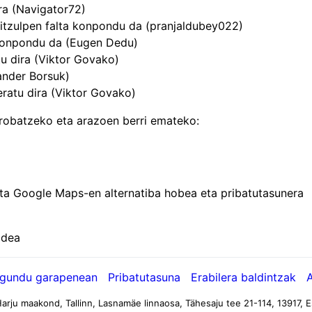
ra (Navigator72)
 itzulpen falta konpondu da (pranjaldubey022)
 konpondu da (Eugen Dedu)
u dira (Viktor Govako)
ander Borsuk)
eratu dira (Viktor Govako)
probatzeko eta arazoen berri emateko:
ta Google Maps-en alternatiba hobea eta pribatutasunera
ldea
gundu garapenean
Pribatutasuna
Erabilera baldintzak
arju maakond, Tallinn, Lasnamäe linnaosa, Tähesaju tee 21-114, 13917, E