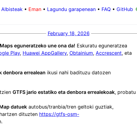
Albisteak
•
Eman
•
Lagundu garapenean
•
FAQ
•
GitHub

February 18, 2026
c Maps eguneratzeko une ona da!
Eskuratu eguneratzea
gle Play
,
Huawei AppGallery
,
Obtainium
,
Accrescent
, eta
k denbora errealean
ikusi nahi badituzu datozen
ntzien
GTFS jario estatiko eta denbora errealekoak
, probatu
Map datuek
autobus/tranbia/tren geltoki guztiak,
 hartzen dituzten
https://gtfs-osm-
.