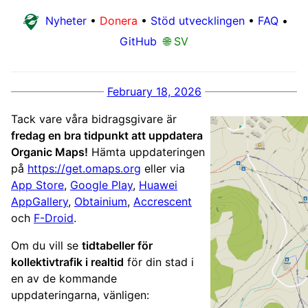
Nyheter
•
Donera
•
Stöd utvecklingen
•
FAQ
•
GitHub
🌐 SV
February 18, 2026
Tack vare våra bidragsgivare är
fredag en bra tidpunkt att uppdatera
Organic Maps!
Hämta uppdateringen
på
https://get.omaps.org
eller via
App Store
,
Google Play
,
Huawei
AppGallery
,
Obtainium
,
Accrescent
och
F-Droid
.
Om du vill se
tidtabeller för
kollektivtrafik i realtid
för din stad i
en av de kommande
uppdateringarna, vänligen: