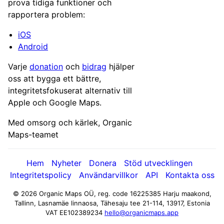
prova tidiga funktioner och
rapportera problem:
iOS
Android
Varje
donation
och
bidrag
hjälper
oss att bygga ett bättre,
integritetsfokuserat alternativ till
Apple och Google Maps.
Med omsorg och kärlek, Organic
Maps-teamet
Hem
Nyheter
Donera
Stöd utvecklingen
Integritetspolicy
Användarvillkor
API
Kontakta oss
© 2026 Organic Maps OÜ, reg. code 16225385
Harju maakond,
Tallinn, Lasnamäe linnaosa, Tähesaju tee 21-114, 13917, Estonia
VAT EE102389234
hello@organicmaps.app