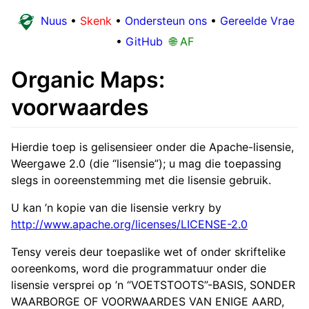
Nuus
•
Skenk
•
Ondersteun ons
•
Gereelde Vrae
•
GitHub
🌐 AF
Organic Maps:
voorwaardes
Hierdie toep is gelisensieer onder die Apache-lisensie,
Weergawe 2.0 (die “lisensie”); u mag die toepassing
slegs in ooreenstemming met die lisensie gebruik.
U kan ’n kopie van die lisensie verkry by
http://www.apache.org/licenses/LICENSE-2.0
Tensy vereis deur toepaslike wet of onder skriftelike
ooreenkoms, word die programmatuur onder die
lisensie versprei op ’n “VOETSTOOTS”-BASIS, SONDER
WAARBORGE OF VOORWAARDES VAN ENIGE AARD,