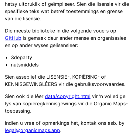
hetsy uitdruklik of geïmpliseer. Sien die lisensie vir die
spesifieke teks wat betref toestemmings en grense
van die lisensie.
Die meeste biblioteke in die volgende vouers op
GitHub
is gemaak deur ander mense en organisasies
en op ander wyses gelisensieer:
3departy
nutsmiddels
Sien asseblief die LISENSIE-, KOPIËRING- of
KENNISGEWINGLÊERS vir die gebruiksvoorwaardes.
Sien ook die lêer
data/copyright.html
vir ’n volledige
lys van kopieregkennisgewings vir die Organic Maps-
toepassing.
Indien u vrae of opmerkings het, kontak ons asb. by
legal@organicmaps.app
.