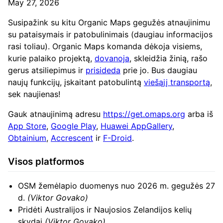
May 27, 2026
Susipažink su kitu Organic Maps gegužės atnaujinimu
su pataisymais ir patobulinimais (daugiau informacijos
rasi toliau). Organic Maps komanda dėkoja visiems,
kurie palaiko projektą,
dovanoja
, skleidžia žinią, rašo
gerus atsiliepimus ir
prisideda
prie jo. Bus daugiau
naujų funkcijų, įskaitant patobulintą
viešąjį transportą
,
sek naujienas!
Gauk atnaujinimą adresu
https://get.omaps.org
arba iš
App Store
,
Google Play
,
Huawei AppGallery
,
Obtainium
,
Accrescent
ir
F-Droid
.
Visos platformos
OSM žemėlapio duomenys nuo 2026 m. gegužės 27
d.
(Viktor Govako)
Pridėti Australijos ir Naujosios Zelandijos kelių
skydai
(Viktor Govako)