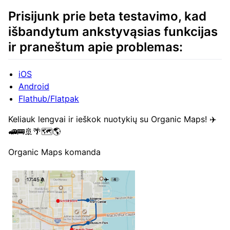
Prisijunk prie beta testavimo, kad
išbandytum ankstyvąsias funkcijas
ir praneštum apie problemas:
iOS
Android
Flathub/Flatpak
Keliauk lengvai ir ieškok nuotykių su Organic Maps! ✈️
🚅🚌🚢🌴🗺️🌎
Organic Maps komanda