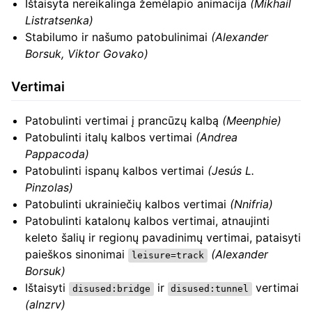
Ištaisyta nereikalinga žemėlapio animacija
(Mikhail
Listratsenka)
Stabilumo ir našumo patobulinimai
(Alexander
Borsuk, Viktor Govako)
Vertimai
Patobulinti vertimai į prancūzų kalbą
(Meenphie)
Patobulinti italų kalbos vertimai
(Andrea
Pappacoda)
Patobulinti ispanų kalbos vertimai
(Jesús L.
Pinzolas)
Patobulinti ukrainiečių kalbos vertimai
(Nnifria)
Patobulinti katalonų kalbos vertimai, atnaujinti
keleto šalių ir regionų pavadinimų vertimai, pataisyti
paieškos sinonimai
(Alexander
leisure=track
Borsuk)
Ištaisyti
ir
vertimai
disused:bridge
disused:tunnel
(alnzrv)