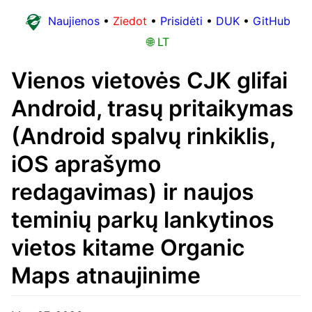
Naujienos
•
Ziedot
•
Prisidėti
•
DUK
•
GitHub
🌐 LT
Vienos vietovės CJK glifai
Android, trasų pritaikymas
(Android spalvų rinkiklis,
iOS aprašymo
redagavimas) ir naujos
teminių parkų lankytinos
vietos kitame Organic
Maps atnaujinime