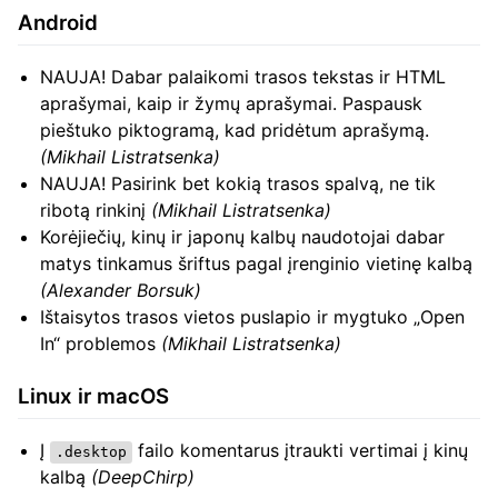
Android
NAUJA! Dabar palaikomi trasos tekstas ir HTML
aprašymai, kaip ir žymų aprašymai. Paspausk
pieštuko piktogramą, kad pridėtum aprašymą.
(Mikhail Listratsenka)
NAUJA! Pasirink bet kokią trasos spalvą, ne tik
ribotą rinkinį
(Mikhail Listratsenka)
Korėjiečių, kinų ir japonų kalbų naudotojai dabar
matys tinkamus šriftus pagal įrenginio vietinę kalbą
(Alexander Borsuk)
Ištaisytos trasos vietos puslapio ir mygtuko „Open
In“ problemos
(Mikhail Listratsenka)
Linux ir macOS
Į
failo komentarus įtraukti vertimai į kinų
.desktop
kalbą
(DeepChirp)