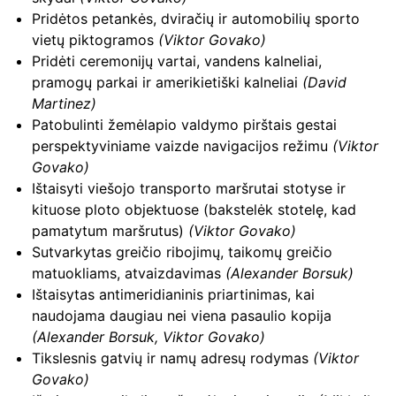
Pridėtos petankės, dviračių ir automobilių sporto
vietų piktogramos
(Viktor Govako)
Pridėti ceremonijų vartai, vandens kalneliai,
pramogų parkai ir amerikietiški kalneliai
(David
Martinez)
Patobulinti žemėlapio valdymo pirštais gestai
perspektyviniame vaizde navigacijos režimu
(Viktor
Govako)
Ištaisyti viešojo transporto maršrutai stotyse ir
kituose ploto objektuose (bakstelėk stotelę, kad
pamatytum maršrutus)
(Viktor Govako)
Sutvarkytas greičio ribojimų, taikomų greičio
matuokliams, atvaizdavimas
(Alexander Borsuk)
Ištaisytas antimeridianinis priartinimas, kai
naudojama daugiau nei viena pasaulio kopija
(Alexander Borsuk, Viktor Govako)
Tikslesnis gatvių ir namų adresų rodymas
(Viktor
Govako)