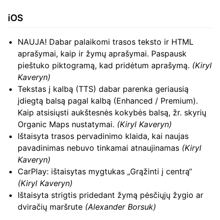
iOS
NAUJA! Dabar palaikomi trasos teksto ir HTML
aprašymai, kaip ir žymų aprašymai. Paspausk
pieštuko piktogramą, kad pridėtum aprašymą.
(Kiryl
Kaveryn)
Tekstas į kalbą (TTS) dabar parenka geriausią
įdiegtą balsą pagal kalbą (Enhanced / Premium).
Kaip atsisiųsti aukštesnės kokybės balsą, žr. skyrių
Organic Maps nustatymai.
(Kiryl Kaveryn)
Ištaisyta trasos pervadinimo klaida, kai naujas
pavadinimas nebuvo tinkamai atnaujinamas
(Kiryl
Kaveryn)
CarPlay: ištaisytas mygtukas „Grąžinti į centrą“
(Kiryl Kaveryn)
Ištaisyta strigtis pridedant žymą pėsčiųjų žygio ar
dviračių maršrute
(Alexander Borsuk)