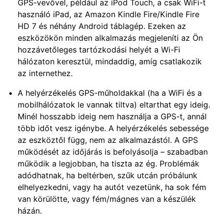
GPS-vevővel, például az iPod Touch, a csak WiFi-t
használó iPad, az Amazon Kindle Fire/Kindle Fire
HD 7 és néhány Android táblagép. Ezeken az
eszközökön minden alkalmazás megjeleníti az Ön
hozzávetőleges tartózkodási helyét a Wi-Fi
hálózaton keresztül, mindaddig, amíg csatlakozik
az internethez.
A helyérzékelés GPS-műholdakkal (ha a WiFi és a
mobilhálózatok le vannak tiltva) eltarthat egy ideig.
Minél hosszabb ideig nem használja a GPS-t, annál
több időt vesz igénybe. A helyérzékelés sebessége
az eszköztől függ, nem az alkalmazástól. A GPS
működését az időjárás is befolyásolja – szabadban
működik a legjobban, ha tiszta az ég. Problémák
adódhatnak, ha beltérben, szűk utcán próbálunk
elhelyezkedni, vagy ha autót vezetünk, ha sok fém
van körülötte, vagy fém/mágnes van a készülék
házán.