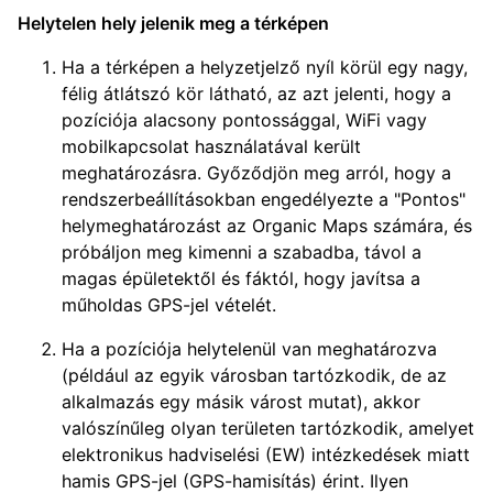
Helytelen hely jelenik meg a térképen
Ha a térképen a helyzetjelző nyíl körül egy nagy,
félig átlátszó kör látható, az azt jelenti, hogy a
pozíciója alacsony pontossággal, WiFi vagy
mobilkapcsolat használatával került
meghatározásra. Győződjön meg arról, hogy a
rendszerbeállításokban engedélyezte a "Pontos"
helymeghatározást az Organic Maps számára, és
próbáljon meg kimenni a szabadba, távol a
magas épületektől és fáktól, hogy javítsa a
műholdas GPS-jel vételét.
Ha a pozíciója helytelenül van meghatározva
(például az egyik városban tartózkodik, de az
alkalmazás egy másik várost mutat), akkor
valószínűleg olyan területen tartózkodik, amelyet
elektronikus hadviselési (EW) intézkedések miatt
hamis GPS-jel (GPS-hamisítás) érint. Ilyen