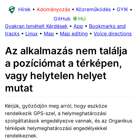
Hírek
•
Adományozás
•
Közreműködés
•
GYIK
•
GitHub
🌐 HU
Gyakran Ismételt Kérdések
•
App
•
Bookmarks and
tracks
•
Linux
•
Map
•
Map editing
•
Voice directions
Az alkalmazás nem találja
a pozíciómat a térképen,
vagy helytelen helyet
mutat
Kérjük, győződjön meg arról, hogy eszköze
rendelkezik GPS-szel, a helymeghatározási
szolgáltatások engedélyezve vannak, és az Organikus
térképek helymeghatározási engedélyekkel
rendelkeznek.