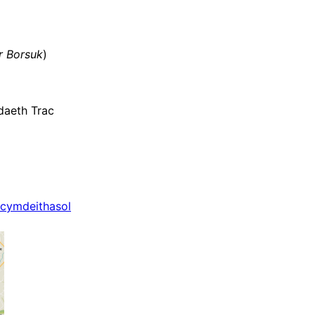
r Borsuk
)
daeth Trac
 cymdeithasol