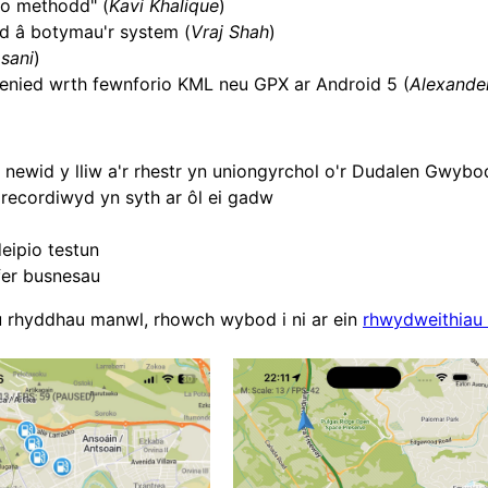
ho methodd" (
Kavi Khalique
)
d â botymau'r system (
Vraj Shah
)
sani
)
nied wrth fewnforio KML neu GPX ar Android 5 (
Alexande
 newid y lliw a'r rhestr yn uniongyrchol o'r Dudalen Gwybo
 recordiwyd yn syth ar ôl ei gadw
eipio testun
er busnesau
au rhyddhau manwl, rhowch wybod i ni ar ein
rhwydweithiau