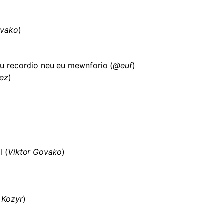
ovako
)
u recordio neu eu mewnforio (
@euf
)
nez
)
l (
Viktor Govako
)
 Kozyr
)