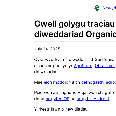
Newyd
Gwell golygu traciau
diweddariad Organi
July 14, 2025
Cyfarwyddwch â diweddariad Gorffennaf O
eisoes ar gael yn yr
AppStore
,
Obtainium
ddiwrnodau.
Mae
eich rhoddion
a'ch
cefnogaeth
,
adro
Peidiwch ag anghofio y gallwch chi gofres
ddod
ar gyfer iOS
ac
ar gyfer Android
.
Y rhestr lawn o newidiadau: