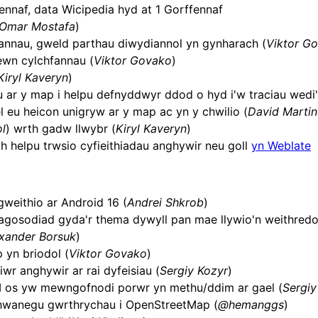
naf, data Wicipedia hyd at 1 Gorffennaf
Omar Mostafa
)
annau, gweld parthau diwydiannol yn gynharach (
Viktor G
ewn cylchfannau (
Viktor Govako
)
Kiryl Kaveryn
)
ar y map i helpu defnyddwyr ddod o hyd i'w traciau wedi'
 eu heicon unigryw ar y map ac yn y chwilio (
David Marti
l
) wrth gadw llwybr (
Kiryl Kaveryn
)
h helpu trwsio cyfieithiadau anghywir neu goll
yn Weblate
weithio ar Android 16 (
Andrei Shkrob
)
agosodiad gyda'r thema dywyll pan mae llywio'n weithredo
xander Borsuk
)
 yn briodol (
Viktor Govako
)
r anghywir ar rai dyfeisiau (
Sergiy Kozyr
)
 os yw mewngofnodi porwr yn methu/ddim ar gael (
Sergiy
chwanegu gwrthrychau i OpenStreetMap (
@hemanggs
)