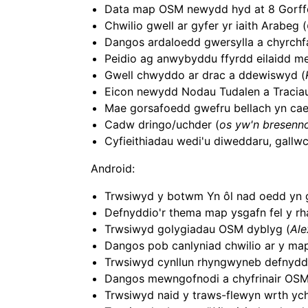
Data map OSM newydd hyd at 8 Gorffen
Chwilio gwell ar gyfer yr iaith Arabeg (
Dangos ardaloedd gwersylla a chyrchf
Peidio ag anwybyddu ffyrdd eilaidd m
Gwell chwyddo ar drac a ddewiswyd (
Eicon newydd Nodau Tudalen a Traciau 
Mae gorsafoedd gwefru bellach yn cael
Cadw dringo/uchder (
os yw'n bresenno
Cyfieithiadau wedi'u diweddaru, gallwc
Android:
Trwsiwyd y botwm Yn ôl nad oedd yn g
Defnyddio'r thema map ysgafn fel y rh
Trwsiwyd golygiadau OSM dyblyg (
Ale
Dangos pob canlyniad chwilio ar y map
Trwsiwyd cynllun rhyngwyneb defnyddiw
Dangos mewngofnodi a chyfrinair OSM
Trwsiwyd naid y traws-flewyn wrth y