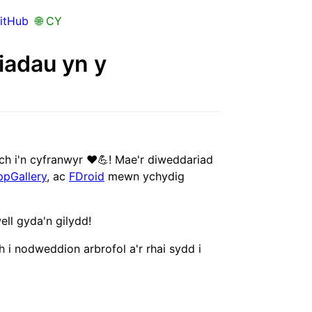
itHub
🌐 CY
siadau yn y
h i'n cyfranwyr ❤️💪! Mae'r diweddariad
pGallery
, ac
FDroid
mewn ychydig
ll gyda'n gilydd!
 i nodweddion arbrofol a'r rhai sydd i