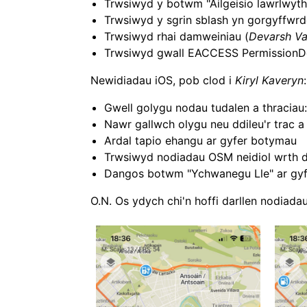
Trwsiwyd y botwm "Ailgeisio lawrlwyt
Trwsiwyd y sgrin sblash yn gorgyffwrd
Trwsiwyd rhai damweiniau (
Devarsh Va
Trwsiwyd gwall EACCESS PermissionDe
Newidiadau iOS, pob clod i
Kiryl Kaveryn
:
Gwell golygu nodau tudalen a thraciau:
Nawr gallwch olygu neu ddileu'r trac a
Ardal tapio ehangu ar gyfer botymau
Trwsiwyd nodiadau OSM neidiol wrth d
Dangos botwm "Ychwanegu Lle" ar gyf
O.N. Os ydych chi'n hoffi darllen nodiad