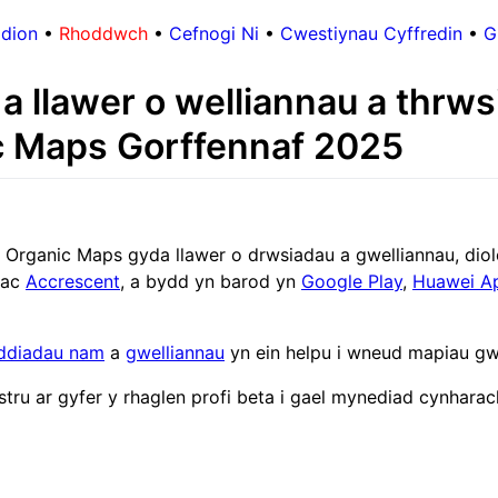
dion
•
Rhoddwch
•
Cefnogi Ni
•
Cwestiynau Cyffredin
•
G
 a llawer o welliannau a thrw
c Maps Gorffennaf 2025
rganic Maps gyda llawer o drwsiadau a gwelliannau, diolc
ac
Accrescent
, a bydd yn barod yn
Google Play
,
Huawei Ap
ddiadau nam
a
gwelliannau
yn ein helpu i wneud mapiau gwe
tru ar gyfer y rhaglen profi beta i gael mynediad cynharach