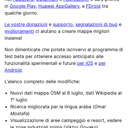
in
Google Play
,
Huawei AppGallery
, e
FDroid
tra
qualche giorno.
Le vostre donazioni
e
supporto
,
segnalazioni di bug
e
miglioramenti
ci aiutano a creare mappe migliori
insieme!
Non dimenticate che potete iscrivervi al programma di
test beta per ottenere accesso anticipato alle
funzionalità sperimentali e future
per iOS
e
per
Android
.
L'elenco completo delle modifiche:
Nuovi dati mappa OSM al 8 luglio, dati Wikipedia al
1° luglio
Ricerca migliorata per la lingua araba (
Omar
Mostafa
)
Visualizzazione di aree campeggio e resort, vedere
le zone industriali prima (
Viktor Govako
)