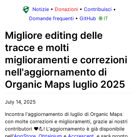
Notizie
•
Donazioni
•
Contribuisci
•
Domande frequenti
•
GitHub
🌐 IT
Migliore editing delle
tracce e molti
miglioramenti e correzioni
nell'aggiornamento di
Organic Maps luglio 2025
July 14, 2025
Incontra l'aggiornamento di luglio di Organic Maps
con molte correzioni e miglioramenti, grazie ai nostri
contributori ❤️💪! L'aggiornamento è già disponibile
nell'
AppStore
,
Obtainium
e
Accrescent
, e sarà pronto