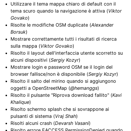
Utilizzare il tema mappa chiaro di default con il
tema scuro quando la navigazione è attiva (
Viktor
Govako
)
Risolte le modifiche OSM duplicate (
Alexander
Borsuk
)
Mostrare correttamente tutti i risultati di ricerca
sulla mappa (
Viktor Govako
)
Risolto il layout dell'interfaccia utente scorretto su
alcuni dispositivi (
Sergiy Kozyr
)
Mostrare login e password OSM se il login del
browser fallisce/non è disponibile (
Sergiy Kozyr
)
Risolto il salto del mirino quando si aggiungono
oggetti a OpenStreetMap (
@hemanggs
)
Risolto il pulsante "Riprova download fallito" (
Kavi
Khalique
)
Risolto schermo splash che si sovrappone ai
pulsanti di sistema (
Vraj Shah
)
Risolti alcuni crash (
Devarsh Vasani
)
Risolto errore EACCESS PermissionDenied quando