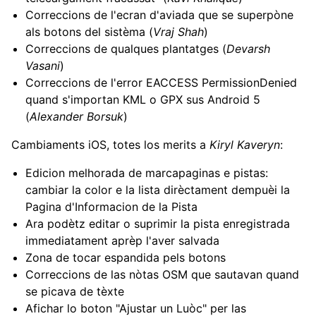
Correccions de l'ecran d'aviada que se superpòne
als botons del sistèma (
Vraj Shah
)
Correccions de qualques plantatges (
Devarsh
Vasani
)
Correccions de l'error EACCESS PermissionDenied
quand s'importan KML o GPX sus Android 5
(
Alexander Borsuk
)
Cambiaments iOS, totes los merits a
Kiryl Kaveryn
:
Edicion melhorada de marcapaginas e pistas:
cambiar la color e la lista dirèctament dempuèi la
Pagina d'Informacion de la Pista
Ara podètz editar o suprimir la pista enregistrada
immediatament aprèp l'aver salvada
Zona de tocar espandida pels botons
Correccions de las nòtas OSM que sautavan quand
se picava de tèxte
Afichar lo boton "Ajustar un Luòc" per las