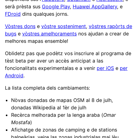
serà prèsta sus
Google Play
,
Huawei AppGallery
, e
FDroid
dins qualques jorns.
Vòstres dons
e
vòstre sosteniment
,
vòstres rapòrts de
bugs
e
vòstres amelhoraments
nos ajudan a crear de
melhores mapas ensemble!
Oblidetz pas que podètz vos inscriure al programa de
tèst beta per aver un accès anticipat a las
foncionalitats experimentalas e a venir
per iOS
e
per
Android
.
La lista completa dels cambiaments:
Nòvas donadas de mapas OSM al 8 de julh,
donadas Wikipedia al 1èr de julh
Recèrca melhorada per la lenga araba (
Omar
Mostafa
)
Afichatge de zonas de camping e de stations
balneàrias, veire las zonas industrialas mai lèu