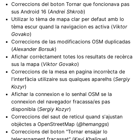
Correccions del boton Tornar que foncionava pas
sus Android 16 (
Andrei Shkrob
)
Utilizar lo tèma de mapa clar per defaut amb lo
tèma escur quand la navigacion es activa (
Viktor
Govako
)
Correccions de las modificacions OSM duplicadas
(
Alexander Borsuk
)
Afichar corrèctament totes los resultats de recèrca
sus la mapa (
Viktor Govako
)
Correccions de la mesa en pagina incorrècta de
l'interfàcia utilizaire sus qualques aparelhs (
Sergiy
Kozyr
)
Afichar la connexion e lo senhal OSM se la
connexion del navegador fracassa/es pas
disponibla (
Sergiy Kozyr
)
Correccions del saut de reticul quand s'ajustan
objèctes a OpenStreetMap (
@hemanggs
)
Correccions del boton "Tornar ensajar lo
telecargament fracassat" (
Kavi Khalique
)