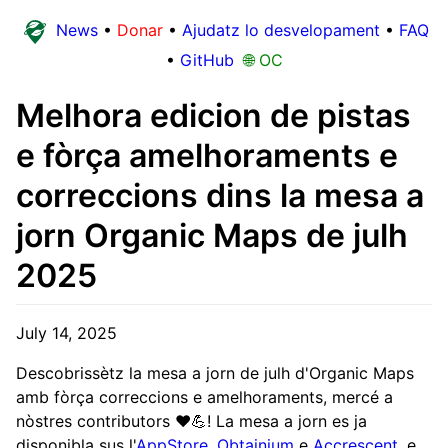
News
•
Donar
•
Ajudatz lo desvelopament
•
FAQ
•
GitHub
🌐 OC
Melhora edicion de pistas
e fòrça amelhoraments e
correccions dins la mesa a
jorn Organic Maps de julh
2025
July 14, 2025
Descobrissètz la mesa a jorn de julh d'Organic Maps
amb fòrça correccions e amelhoraments, mercé a
nòstres contributors ❤️💪! La mesa a jorn es ja
disponibla sus l'
AppStore
,
Obtainium
e
Accrescent
, e