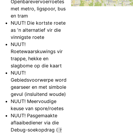
Openbarevervoerroetes
met metro, ligspoor, bus
en tram
NUUT! Die kortste roete
as 'n alternatief vir die
vinnigste roete
NUUT!
Roetewaarskuwings vir
trappe, hekke en
slagbome op die kaart
NUUT!
Gebiedsvoorwerpe word
gearseer en met simbole
gevul (insluitend woude)
NUUT! Meervoudige
keuse van spore/roetes
NUUT! Pasgemaakte
aflaaibediener via die
Debug-soekopdrag (
?