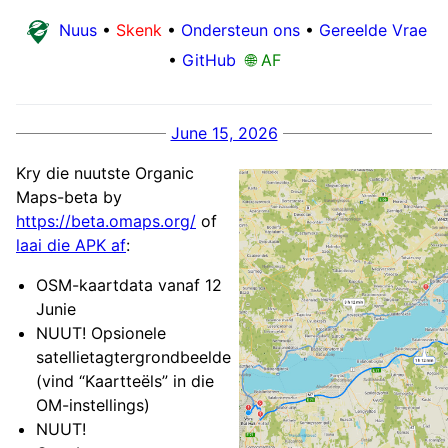
Nuus
•
Skenk
•
Ondersteun ons
•
Gereelde Vrae
•
GitHub
🌐 AF
June 15, 2026
Kry die nuutste Organic
Maps-beta by
https://beta.omaps.org/
of
laai die APK af
:
OSM-kaartdata vanaf 12
Junie
NUUT! Opsionele
satellietagtergrondbeelde
(vind “Kaartteëls” in die
OM-instellings)
NUUT!