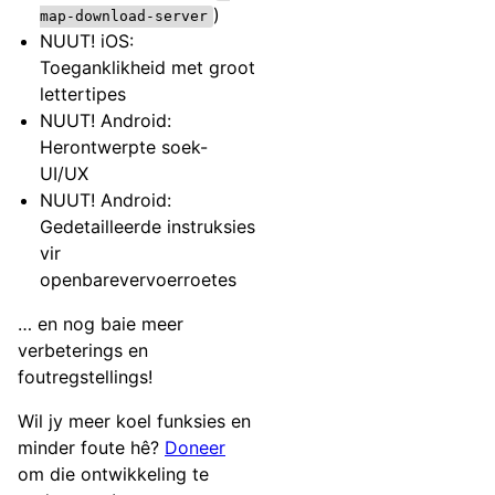
)
map-download-server
NUUT! iOS:
Toeganklikheid met groot
lettertipes
NUUT! Android:
Herontwerpte soek-
UI/UX
NUUT! Android:
Gedetailleerde instruksies
vir
openbarevervoerroetes
… en nog baie meer
verbeterings en
foutregstellings!
Wil jy meer koel funksies en
minder foute hê?
Doneer
om die ontwikkeling te