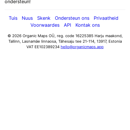
ondersteun!
Tuis
Nuus
Skenk
Ondersteun ons
Privaatheid
Voorwaardes
API
Kontak ons
© 2026 Organic Maps OÜ, reg. code 16225385
Harju maakond,
Tallinn, Lasnamäe linnaosa, Tähesaju tee 21-114, 13917, Estonia
VAT EE102389234
hello@organicmaps.app