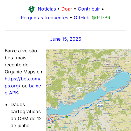
Notícias
•
Doar
•
Contribuir
•
Perguntas frequentes
•
GitHub
🌐 PT-BR
June 15, 2026
Baixe a versão
beta mais
recente do
Organic Maps em
https://beta.oma
ps.org/
ou
baixe
o APK
:
Dados
cartográficos
do OSM de 12
de junho