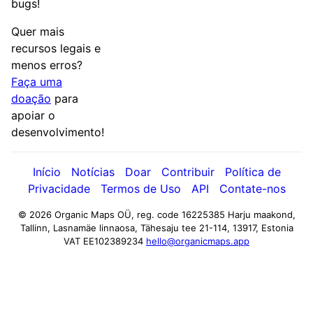
bugs!
Quer mais
recursos legais e
menos erros?
Faça uma
doação
para
apoiar o
desenvolvimento!
Início
Notícias
Doar
Contribuir
Política de
Privacidade
Termos de Uso
API
Contate-nos
© 2026 Organic Maps OÜ, reg. code 16225385
Harju maakond,
Tallinn, Lasnamäe linnaosa, Tähesaju tee 21-114, 13917, Estonia
VAT EE102389234
hello@organicmaps.app