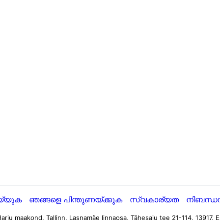
്യുക
ഞങ്ങളെ പിന്തുണയ്ക്കുക
സ്വകാര്യത
നിബന്
arju maakond, Tallinn, Lasnamäe linnaosa, Tähesaju tee 21-114, 13917, E