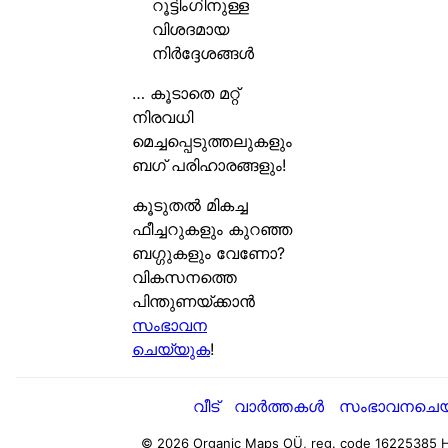
റൂട്ടിംഗിനുള്ള
വിശദമായ
നിർദ്ദേശങ്ങൾ
… കൂടാതെ മറ്റ്
നിരവധി
മെച്ചപ്പെടുത്തലുകളും
ബഗ് പരിഹാരങ്ങളും!
കൂടുതൽ മികച്ച
ഫീച്ചറുകളും കുറഞ്ഞ
ബഗ്ഗുകളും വേണോ?
വികസനത്തെ
പിന്തുണയ്ക്കാൻ
സംഭാവന
ചെയ്യുക
!
വീട്
വാർത്തകൾ
സംഭാവനചെയ
© 2026 Organic Maps OÜ, reg. code 16225385
H