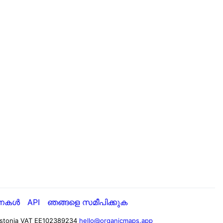
ധനകൾ
API
ഞങ്ങളെ സമീപിക്കുക
stonia
VAT EE102389234
hello@organicmaps.app