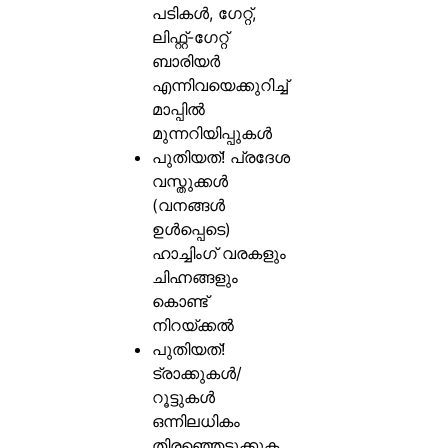
പടികൾ, ഗേറ്റ്,
ലിഫ്റ്റ്-ഗേറ്റ്
ബാരിയർ
എന്നിവയെക്കുറിച്ച്
മാപ്പിൽ
മുന്നറിയിപ്പുകൾ
പുതിയത്! പ്രദേശ
വസ്തുക്കൾ
(വനങ്ങൾ
ഉൾപ്പെടെ)
ഹാച്ചിംഗ് വരകളും
ചിഹ്നങ്ങളും
കൊണ്ട്
നിറയ്ക്കൽ
പുതിയത്!
ട്രാക്കുകൾ/
റൂട്ടുകൾ
ഒന്നിലധികം
തിരഞ്ഞെടുക്കുക