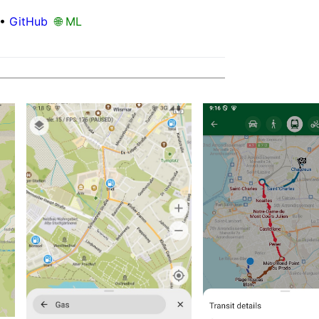
•
GitHub
🌐 ML