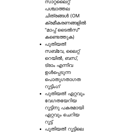
സാറ്റലൈറ്റ്
പശ്ചാത്തല
ചിത്രങ്ങൾ (OM
ക്രമീകരണങ്ങളിൽ
"മാപ്പ് ടൈൽസ്"
കണ്ടെത്തുക)
പുതിയത്!
സബ്‌വേ, ലൈറ്റ്
റെയിൽ, ബസ്,
ട്രാം എന്നിവ
ഉൾപ്പെടുന്ന
പൊതുഗതാഗത
റൂട്ടിംഗ്
പുതിയത്! ഏറ്റവും
വേഗതയേറിയ
റൂട്ടിനു പകരമായി
ഏറ്റവും ചെറിയ
റൂട്ട്
പുതിയത്! റൂട്ടിലെ