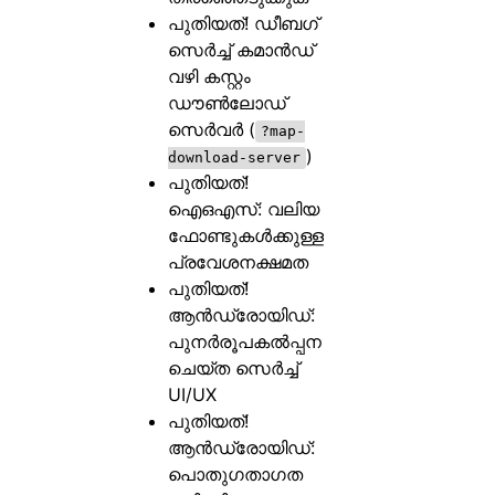
പുതിയത്! ഡീബഗ്
സെർച്ച് കമാൻഡ്
വഴി കസ്റ്റം
ഡൗൺലോഡ്
സെർവർ (
?map-
)
download-server
പുതിയത്!
ഐഒഎസ്: വലിയ
ഫോണ്ടുകൾക്കുള്ള
പ്രവേശനക്ഷമത
പുതിയത്!
ആൻഡ്രോയിഡ്:
പുനർരൂപകൽപ്പന
ചെയ്ത സെർച്ച്
UI/UX
പുതിയത്!
ആൻഡ്രോയിഡ്:
പൊതുഗതാഗത