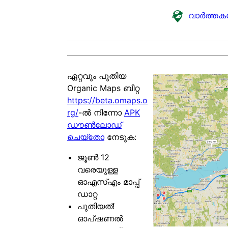
വാർത്ത
ഏറ്റവും പുതിയ
Organic Maps ബീറ്റ
https://beta.omaps.o
rg/
-ൽ നിന്നോ
APK
ഡൗൺലോഡ്
ചെയ്തോ
നേടുക:
ജൂൺ 12
വരെയുള്ള
ഓഎസ്എം മാപ്പ്
ഡാറ്റ
പുതിയത്!
ഓപ്ഷണൽ