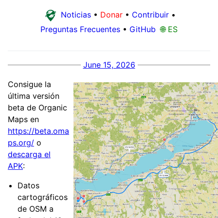
Noticias
•
Donar
•
Contribuir
•
Preguntas Frecuentes
•
GitHub
🌐 ES
June 15, 2026
Consigue la
última versión
beta de Organic
Maps en
https://beta.oma
ps.org/
o
descarga el
APK
:
Datos
cartográficos
de OSM a