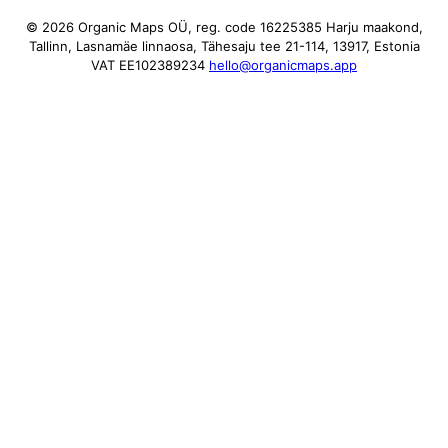
© 2026 Organic Maps OÜ, reg. code 16225385
Harju maakond,
Tallinn, Lasnamäe linnaosa, Tähesaju tee 21-114, 13917, Estonia
VAT EE102389234
hello@organicmaps.app