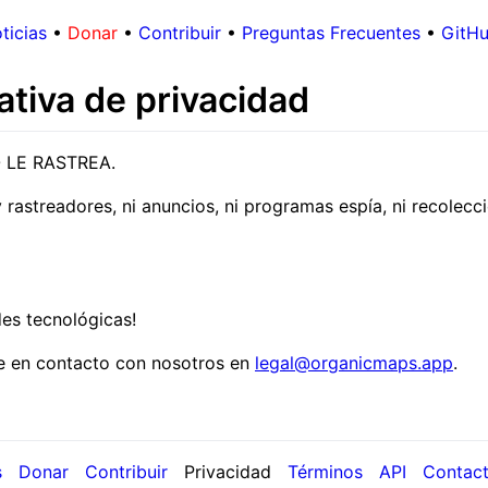
ticias
•
Donar
•
Contribuir
•
Preguntas Frecuentes
•
GitH
tiva de privacidad
O LE RASTREA.
y rastreadores, ni anuncios, ni programas espía, ni recolecc
des tecnológicas!
se en contacto con nosotros en
legal@organicmaps.app
.
s
Donar
Contribuir
Privacidad
Términos
API
Contact