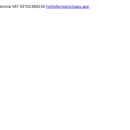
stonia
VAT EE102389234
hello@organicmaps.app