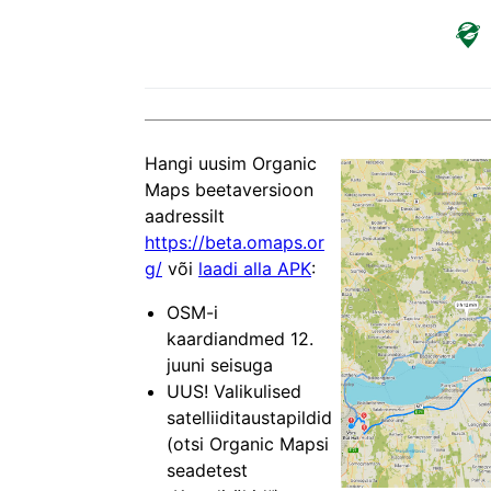
Hangi uusim Organic
Maps beetaversioon
aadressilt
https://beta.omaps.or
g/
või
laadi alla APK
:
OSM-i
kaardiandmed 12.
juuni seisuga
UUS! Valikulised
satelliiditaustapildid
(otsi Organic Mapsi
seadetest