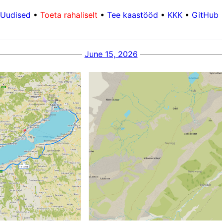
Uudised
•
Toeta rahaliselt
•
Tee kaastööd
•
KKK
•
GitHub
June 15, 2026