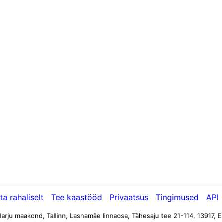
ta rahaliselt
Tee kaastööd
Privaatsus
Tingimused
API
arju maakond, Tallinn, Lasnamäe linnaosa, Tähesaju tee 21-114, 13917, E