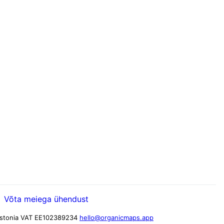
Võta meiega ühendust
stonia
VAT EE102389234
hello@organicmaps.app