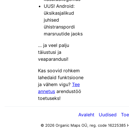
UUS! Android:
üksikasjalikud
juhised
ühistranspordi
marsruutide jaoks
… ja veel palju
täiustusi ja
veaparandusi!
Kas soovid rohkem
lahedaid funktsioone
ja vähem vigu?
Tee
annetus
arendustöö
toetuseks!
Avaleht
Uudised
Toe
© 2026 Organic Maps OÜ, reg. code 16225385
H