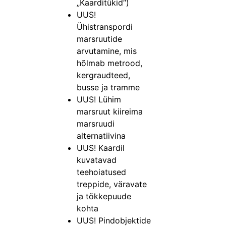
„Kaarditükid“)
UUS!
Ühistranspordi
marsruutide
arvutamine, mis
hõlmab metrood,
kergraudteed,
busse ja tramme
UUS! Lühim
marsruut kiireima
marsruudi
alternatiivina
UUS! Kaardil
kuvatavad
teehoiatused
treppide, väravate
ja tõkkepuude
kohta
UUS! Pindobjektide