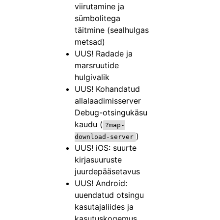
viirutamine ja
sümbolitega
täitmine (sealhulgas
metsad)
UUS! Radade ja
marsruutide
hulgivalik
UUS! Kohandatud
allalaadimisserver
Debug-otsingukäsu
kaudu (
?map-
)
download-server
UUS! iOS: suurte
kirjasuuruste
juurdepääsetavus
UUS! Android:
uuendatud otsingu
kasutajaliides ja
kasutuskogemus