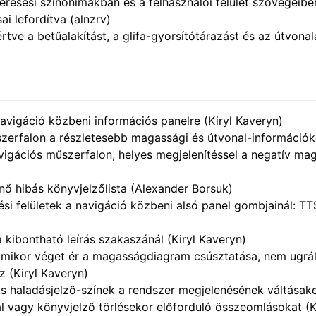
 keresési szinonimákban és a felhasználói felület szövegeib
ai lefordítva (alnzrv)
leértve a betűalakítást, a glifa-gyorsítótárazást és az útvon
vigáció közbeni információs panelre (Kiryl Kaveryn)
szerfalon a részletesebb magassági és útvonal-információké
avigációs műszerfalon, helyes megjelenítéssel a negatív ma
nő hibás könyvjelzőlista (Alexander Borsuk)
 felületek a navigáció közbeni alsó panel gombjainál: TTS
 kibontható leírás szakaszánál (Kiryl Kaveryn)
amikor véget ér a magasságdiagram csúsztatása, nem ugrál 
z (Kiryl Kaveryn)
 haladásjelző-színek a rendszer megjelenésének váltásako
 vagy könyvjelző törlésekor előforduló összeomlásokat (K