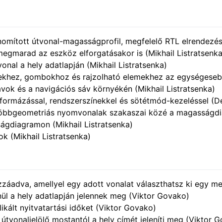
omított útvonal-magasságprofil, megfelelő RTL elrendezésse
megmarad az eszköz elforgatásakor is (Mikhail Listratsenka
onal a hely adatlapján (Mikhail Listratsenka)
ekhez, gombokhoz és rajzolható elemekhez az egységesebb 
ávok és a navigációs sáv környékén (Mikhail Listratsenka)
formázással, rendszerszínekkel és sötétmód-kezeléssel (D
öbbgeometriás nyomvonalak szakaszai közé a magasságdia
ságdiagramon (Mikhail Listratsenka)
ok (Mikhail Listratsenka)
áadva, amellyel egy adott vonalat választhatsz ki egy meg
l a hely adatlapján jelennek meg (Viktor Govako)
likált nyitvatartási időket (Viktor Govako)
útvonaljelölő mostantól a hely címét jeleníti meg (Viktor 