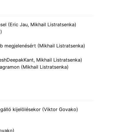
l (Eric Jau, Mikhail Listratsenka)
)
megjelenésért (Mikhail Listratsenka)
eshDeepakKant, Mikhail Listratsenka)
gramon (Mikhail Listratsenka)
álló kijelölésekor (Viktor Govako)
Govako)