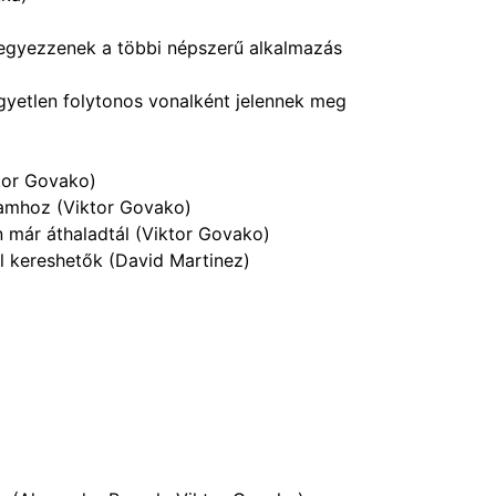
 egyezzenek a többi népszerű alkalmazás
gyetlen folytonos vonalként jelennek meg
tor Govako)
tnamhoz (Viktor Govako)
n már áthaladtál (Viktor Govako)
l kereshetők (David Martinez)