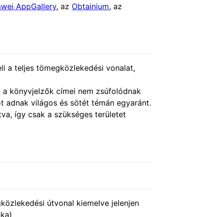
wei AppGallery
, az
Obtainium
, az
i a teljes tömegközlekedési vonalat,
n a könyvjelzők címei nem zsúfolódnak
ot adnak világos és sötét témán egyaránt.
va, így csak a szükséges területet
közlekedési útvonal kiemelve jelenjen
nka)