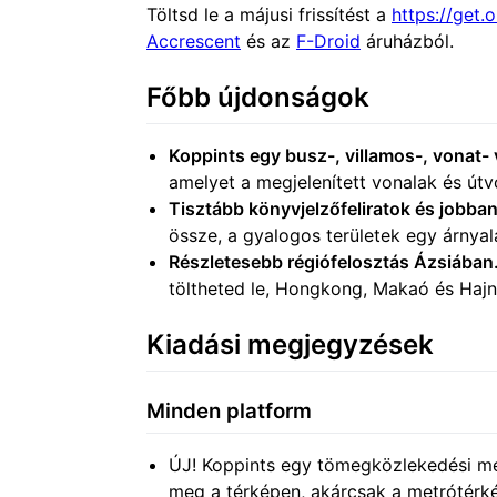
Töltsd le a májusi frissítést a
https://get.
Accrescent
és az
F-Droid
áruházból.
Főbb újdonságok
Koppints egy busz-, villamos-, vonat-
amelyet a megjelenített vonalak és útvo
Tisztább könyvjelzőfeliratok és jobban
össze, a gyalogos területek egy árnyal
Részletesebb régiófelosztás Ázsiában
töltheted le, Hongkong, Makaó és Hajn
Kiadási megjegyzések
Minden platform
ÚJ! Koppints egy tömegközlekedési meg
meg a térképen, akárcsak a metrótérkép