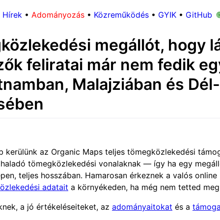
Hírek
•
Adományozás
•
Közreműködés
•
GYIK
•
GitHub

özlekedési megállót, hogy lá
zők feliratai már nem fedik e
ietnamban, Malajziában és Dél
ésében
ebb kerülünk az Organic Maps teljes tömegközlekedési tám
áthaladó tömegközlekedési vonalaknak — így ha egy megáll
épen, teljes hosszában. Hamarosan érkeznek a valós online m
özlekedési adatait
a környékeden, ha még nem tetted meg
ek, a jó értékeléseiteket, az
adományaitokat
és a
támoga