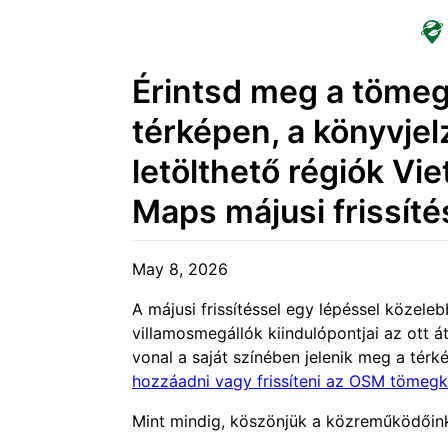
Érintsd meg a tömegk
térképen, a könyvjel
letölthető régiók V
Maps májusi frissít
May 8, 2026
A májusi frissítéssel egy lépéssel közel
villamosmegállók kiindulópontjai az ott 
vonal a saját színében jelenik meg a térk
hozzáadni vagy frissíteni az OSM tömegk
Mint mindig, köszönjük a közreműködőinkn