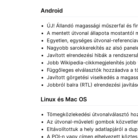
Android
ÚJ! Állandó magassági műszerfal és fin
A mentett útvonal állapota mostantól 
Egyetlen, egységes útvonal-referenciav
Nagyobb sarokkerekítés az alsó panel
Javított elrendezési hibák a rendszers
Jobb Wikipedia-cikkmegjelenítés jobb 
Függőleges elválasztók hozzáadva a t
Javított görgetési viselkedés a magas
Jobbról balra (RTL) elrendezési javítás
Linux és Mac OS
Tömegközlekedési útvonalválasztó hozz
Az útvonal-műveleti gombok közvetlenü
Eltávolítottuk a hely adatlapjáról a dup
A POI-n vagy címen elhelyezett köztes 