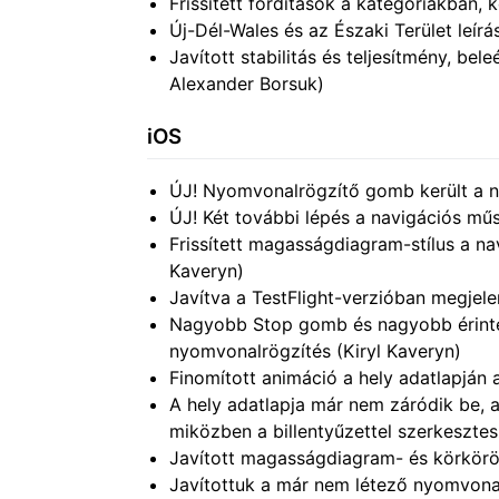
Frissített fordítások a kategóriákban,
Új-Dél-Wales és az Északi Terület leírás
Javított stabilitás és teljesítmény, be
Alexander Borsuk)
iOS
ÚJ! Nyomvonalrögzítő gomb került a na
ÚJ! Két további lépés a navigációs mű
Frissített magasságdiagram-stílus a n
Kaveryn)
Javítva a TestFlight-verzióban megjele
Nagyobb Stop gomb és nagyobb érintési
nyomvonalrögzítés (Kiryl Kaveryn)
Finomított animáció a hely adatlapján a
A hely adatlapja már nem záródik be, 
miközben a billentyűzettel szerkesztes
Javított magasságdiagram- és körkörös
Javítottuk a már nem létező nyomvonal