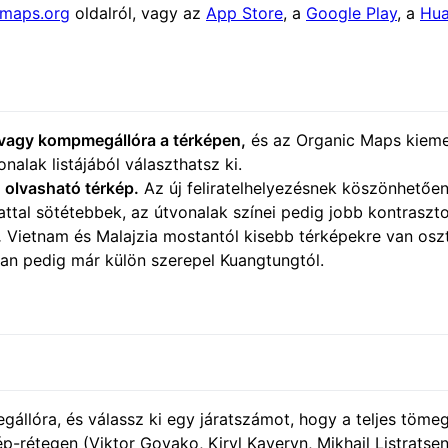
omaps.org
oldalról, vagy az
App Store
, a
Google Play
, a
Hua
 vagy kompmegállóra a térképen,
és az Organic Maps kiemel
nalak listájából választhatsz ki.
 olvasható térkép.
Az új feliratelhelyezésnek köszönhetőe
attal sötétebbek, az útvonalak színei pedig jobb kontraszt
.
Vietnam és Malajzia mostantól kisebb térképekre van oszt
an pedig már külön szerepel Kuangtungtól.
állóra, és válassz ki egy járatszámot, hogy a teljes tömeg
-rétegen (Viktor Govako, Kiryl Kaveryn, Mikhail Listratse