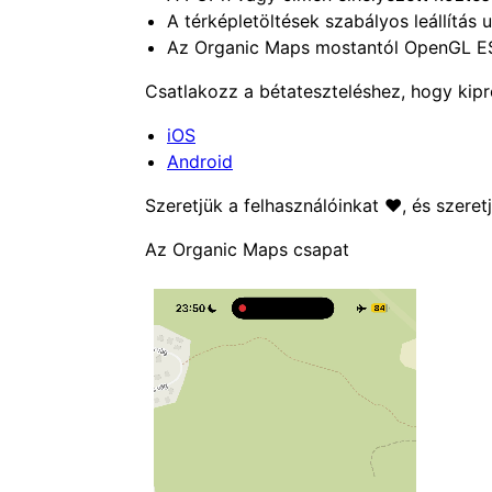
A térképletöltések szabályos leállítá
Az Organic Maps mostantól OpenGL ES 
Csatlakozz a bétateszteléshez, hogy kipró
iOS
Android
Szeretjük a felhasználóinkat ❤️, és szeret
Az Organic Maps csapat