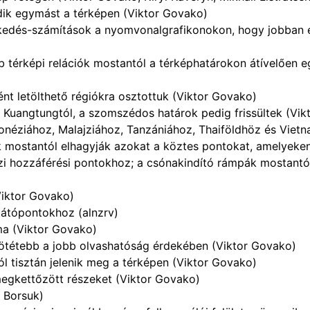
edik egymást a térképen (Viktor Govako)
elkedés-számítások a nyomvonalgrafikonokon, hogy jobban
 térképi relációk mostantól a térképhatárokon átívelően e
nt letölthető régiókra osztottuk (Viktor Govako)
Kuangtungtól, a szomszédos határok pedig frissültek (Vik
ndonéziához, Malajziához, Tanzániához, Thaiföldhöz és Vie
ak mostantól elhagyják azokat a köztes pontokat, amelyeke
ízi hozzáférési pontokhoz; a csónakindító rámpák mostantó
Viktor Govako)
látópontokhoz (alnzrv)
ma (Viktor Govako)
 sötétebb a jobb olvashatóság érdekében (Viktor Govako)
 tisztán jelenik meg a térképen (Viktor Govako)
egkettőzött részeket (Viktor Govako)
r Borsuk)