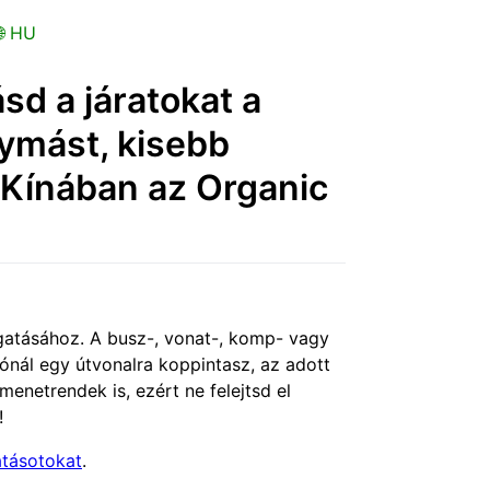
 HU
sd a járatokat a
gymást, kisebb
-Kínában az Organic
ogatásához. A busz-, vonat-, komp- vagy
ónál egy útvonalra koppintasz, az adott
enetrendek is, ezért ne felejtsd el
!
tásotokat
.