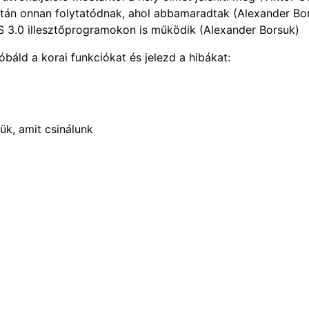
s után onnan folytatódnak, ahol abbamaradtak (Alexander Bo
3.0 illesztőprogramokon is működik (Alexander Borsuk)
báld a korai funkciókat és jelezd a hibákat:
jük, amit csinálunk