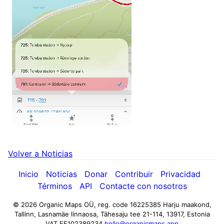
Volver a Noticias
Inicio
Noticias
Donar
Contribuir
Privacidad
Términos
API
Contacte con nosotros
© 2026 Organic Maps OÜ, reg. code 16225385
Harju maakond,
Tallinn, Lasnamäe linnaosa, Tähesaju tee 21-114, 13917, Estonia
VAT EE102389234
hello@organicmaps.app