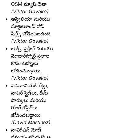
OSM మ్యాప్ డేటా
(Viktor Govako)
ఆస్ట్రేలియా మరియు
న్యూజిలాండ్ రోడ్
షీల్డ్స్ జోడించబడింది
(Viktor Govako)
బౌల్స్, సైక్లింగ్ మరియు
మోటార్‌స్పోర్ట్ స్థలాల
కోసం చిహ్నాలు
జోడించబడ్డాయి
(Viktor Govako)
సెరిమోనియల్ గేట్లు,
వాటర్ స్లైడ్‌లు, థీమ్
పార్కులు మరియు
రోలర్ కోస్టర్‌లు
జోడించబడ్డాయి
(David Martinez)
నావిగేషన్ మోడ్
సమయంలో దృక్కోణ