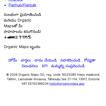
Flathub/Flatpak
సులభంగా ప్రయాణించండి
మరియు Organic
Mapsతో మీ
సాహసాలను కనుగొనండి!
✈️🚅🚌🚢🌴🗺️🌎
Organic Maps బృందం
హోమ్
వార్తలు
దానం చేయండి
సహకరించండి
గోప్యతా
నిబంధనలు
API
మమ్మల్ని సంప్రదించండి
© 2026 Organic Maps OÜ, reg. code 16225385
Harju maakond,
Tallinn, Lasnamäe linnaosa, Tähesaju tee 21-114, 13917, Estonia
VAT EE102389234
hello@organicmaps.app