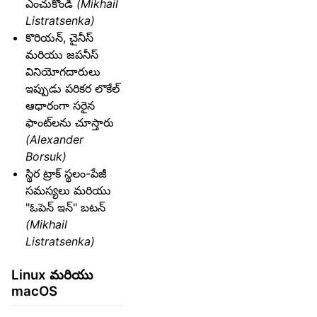
ఎంచుకోండి
(Mikhail
Listratsenka)
కొరియన్, చైనీస్
మరియు జపనీస్
వినియోగదారులు
ఇప్పుడు పరికర లొకేల్
ఆధారంగా సరైన
ఫాంట్‌లను చూస్తారు
(Alexander
Borsuk)
స్థిర ట్రాక్ స్థలం-పేజీ
సమస్యలు మరియు
"ఓపెన్ ఇన్" బటన్
(Mikhail
Listratsenka)
Linux మరియు
macOS