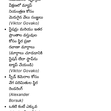
వీక్షణలో మ్యాప్
నియంత్రణ కోసం
మెరుగైన వేలు సంజ్ఞలు
(Viktor Govako)
స్టేషన్లు మరియు ఇతర
ప్రాంతాల వస్తువుల
కోసం స్థిర ప్రజా
రవాణా మార్గాలు
(మార్గాలు చూడడానికి
స్టేషన్ లేదా స్టాప్‌ను
ట్యాప్ చేయండి)
(Viktor Govako)
స్పీడ్ కెమెరాల కోసం
వేగ పరిమితుల స్థిర
రెండరింగ్
(Alexander
Borsuk)
ఒకటి కంటే ఎక్కువ