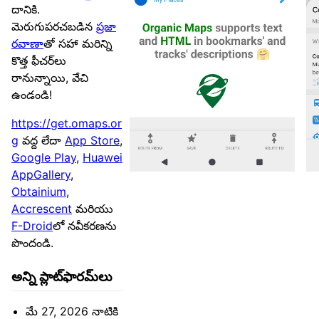
దానికి.
మెరుగుపరచబడిన
ప్రజా
రవాణా
తో సహా మరిన్ని
కొత్త ఫీచర్‌లు
రానున్నాయి, వేచి
ఉండండి!
https://get.omaps.or
g
వద్ద లేదా
App Store
,
Google Play
,
Huawei
AppGallery
,
Obtainium
,
Accrescent
మరియు
F-Droid
లో నవీకరణను
పొందండి.
అన్ని ప్లాట్‌ఫారమ్‌లు
మే 27, 2026 నాటికి