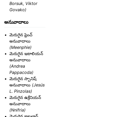
Borsuk, Viktor
Govako)
అనువాదాలు
మెరుగైన ఫ్రెంచ్
అనువాదాలు
(Meenphie)
మెరుగైన ఇటాలియన్
అనువాదాలు
(Andrea
Pappacoda)
మెరుగైన స్పానిష్
అనువాదాలు
(Jesús
L. Pinzolas)
మెరుగైన ఉక్రేనియన్
అనువాదాలు
(Nnifria)
మెరుగైన కాటలాన్