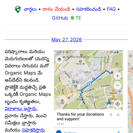
వార్తలు
•
దానం చేయండి
•
సహకరించండి
•
FAQ
•
GitHub
🌐 TE
May 27, 2026
పరిష్కారాలు మరియు
మెరుగుదలలతో (మరిన్ని
వివరాలు దిగువన) మరో
Organic Maps మే
అప్‌డేట్‌ని కలవండి.
ప్రాజెక్ట్‌కి మద్దతిచ్చే ప్రతి
ఒక్కరికీ Organic Maps
బృందం కృతజ్ఞతలు,
విరాళాలు ఇస్తారు
,
ప్రచారం చేస్తారు, మంచి
సమీక్షలు వ్రాస్తారు
మరియు
సహకరిస్తారు