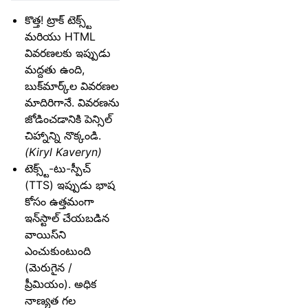
కొత్త! ట్రాక్ టెక్స్ట్
మరియు HTML
వివరణలకు ఇప్పుడు
మద్దతు ఉంది,
బుక్‌మార్క్‌ల వివరణల
మాదిరిగానే. వివరణను
జోడించడానికి పెన్సిల్
చిహ్నాన్ని నొక్కండి.
(Kiryl Kaveryn)
టెక్స్ట్-టు-స్పీచ్
(TTS) ఇప్పుడు భాష
కోసం ఉత్తమంగా
ఇన్‌స్టాల్ చేయబడిన
వాయిస్‌ని
ఎంచుకుంటుంది
(మెరుగైన /
ప్రీమియం). అధిక
నాణ్యత గల