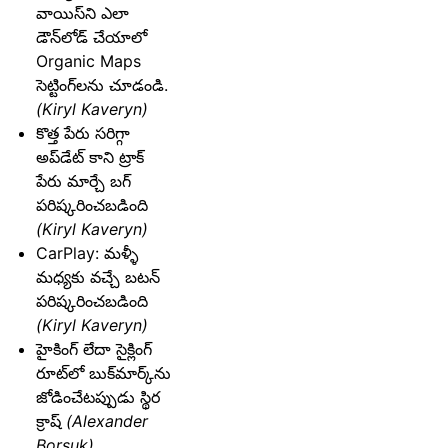
వాయిస్‌ని ఎలా
డౌన్‌లోడ్ చేయాలో
Organic Maps
సెట్టింగ్‌లను చూడండి.
(Kiryl Kaveryn)
కొత్త పేరు సరిగ్గా
అప్‌డేట్ కాని ట్రాక్
పేరు మార్చే బగ్
పరిష్కరించబడింది
(Kiryl Kaveryn)
CarPlay: మళ్ళీ
మధ్యకు వచ్చే బటన్
పరిష్కరించబడింది
(Kiryl Kaveryn)
హైకింగ్ లేదా సైక్లింగ్
రూట్‌లో బుక్‌మార్క్‌ను
జోడించేటప్పుడు స్థిర
క్రాష్
(Alexander
Borsuk)