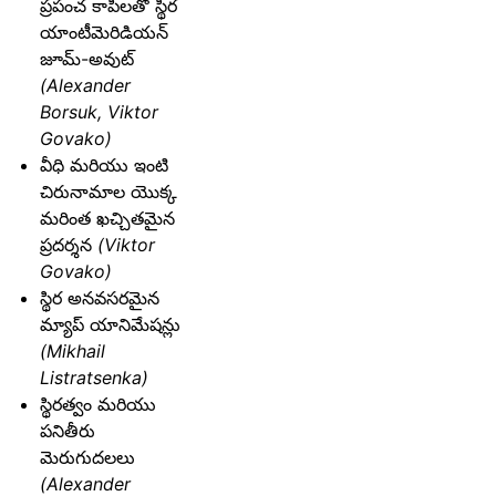
ప్రపంచ కాపీలతో స్థిర
యాంటీమెరిడియన్
జూమ్-అవుట్
(Alexander
Borsuk, Viktor
Govako)
వీధి మరియు ఇంటి
చిరునామాల యొక్క
మరింత ఖచ్చితమైన
ప్రదర్శన
(Viktor
Govako)
స్థిర అనవసరమైన
మ్యాప్ యానిమేషన్లు
(Mikhail
Listratsenka)
స్థిరత్వం మరియు
పనితీరు
మెరుగుదలలు
(Alexander