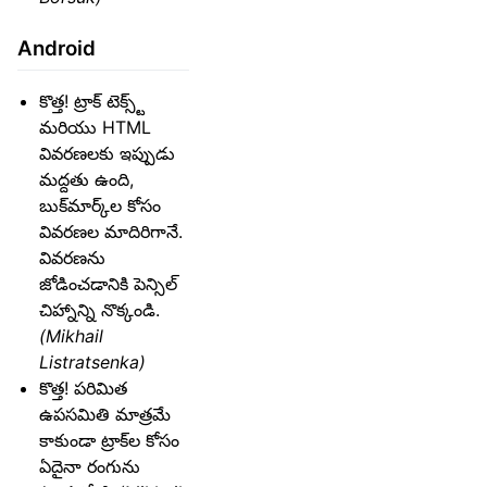
Android
కొత్త! ట్రాక్ టెక్స్ట్
మరియు HTML
వివరణలకు ఇప్పుడు
మద్దతు ఉంది,
బుక్‌మార్క్‌ల కోసం
వివరణల మాదిరిగానే.
వివరణను
జోడించడానికి పెన్సిల్
చిహ్నాన్ని నొక్కండి.
(Mikhail
Listratsenka)
కొత్త! పరిమిత
ఉపసమితి మాత్రమే
కాకుండా ట్రాక్‌ల కోసం
ఏదైనా రంగును