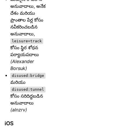
అనువాదాలు, అనేక
దేశం మరియు
ప్రాంతాల పేర్ల కోసం
నవీకరించబడిన
అనువాదాలు,
leisure=track
కోసం స్థిర శోధన
పర్యాయపదాలు
(Alexander
Borsuk)
disused:bridge
మరియు
disused:tunnel
కోసం సరిదిద్దబడిన
అనువాదాలు
(alnzrv)
iOS