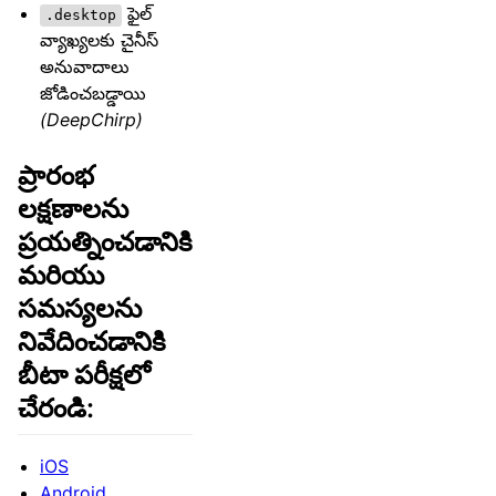
ఫైల్
.desktop
వ్యాఖ్యలకు చైనీస్
అనువాదాలు
జోడించబడ్డాయి
(DeepChirp)
ప్రారంభ
లక్షణాలను
ప్రయత్నించడానికి
మరియు
సమస్యలను
నివేదించడానికి
బీటా పరీక్షలో
చేరండి:
iOS
Android