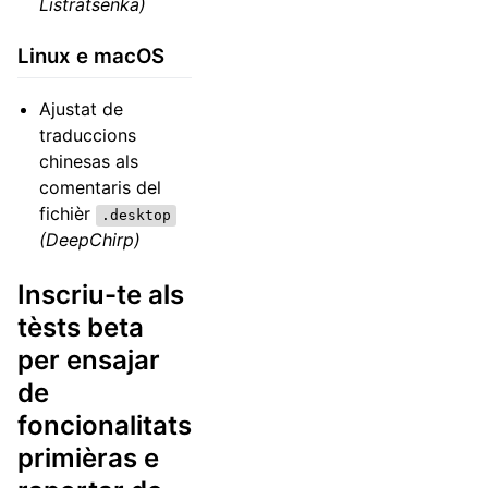
Listratsenka)
Linux e macOS
Ajustat de
traduccions
chinesas als
comentaris del
fichièr
.desktop
(DeepChirp)
Inscriu-te als
tèsts beta
per ensajar
de
foncionalitats
primièras e