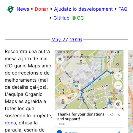
News
•
Donar
•
Ajudatz lo desvelopament
•
FAQ
•
GitHub
🌐 OC
May 27, 2026
Rescontra una autra
mesa a jorn de mai
d'Organic Maps amb
de correccions e de
melhoraments (mai
de detalhs çai-jos).
L'equipa Organic
Maps es agraïda a
totes los que
sostenon lo projècte,
dona
, difusa la
paraula, escriu de