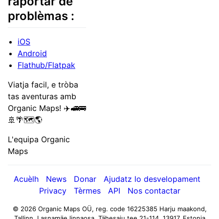
raportar de
problèmas :
iOS
Android
Flathub/Flatpak
Viatja facil, e tròba
tas aventuras amb
Organic Maps! ✈️🚅🚌
🚢🌴🗺️🌎
L'equipa Organic
Maps
Acuèlh
News
Donar
Ajudatz lo desvelopament
Privacy
Tèrmes
API
Nos contactar
© 2026 Organic Maps OÜ, reg. code 16225385
Harju maakond,
Tallinn, Lasnamäe linnaosa, Tähesaju tee 21-114, 13917, Estonia