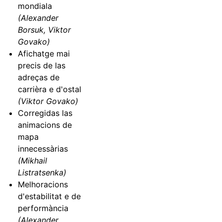
mondiala
(Alexander
Borsuk, Viktor
Govako)
Afichatge mai
precis de las
adreças de
carrièra e d'ostal
(Viktor Govako)
Corregidas las
animacions de
mapa
innecessàrias
(Mikhail
Listratsenka)
Melhoracions
d'estabilitat e de
performància
(Alexander