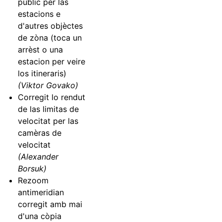
public per las
estacions e
d'autres objèctes
de zòna (toca un
arrèst o una
estacion per veire
los itineraris)
(Viktor Govako)
Corregit lo rendut
de las limitas de
velocitat per las
camèras de
velocitat
(Alexander
Borsuk)
Rezoom
antimeridian
corregit amb mai
d'una còpia