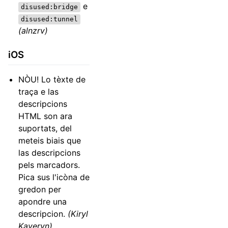
e
disused:bridge
disused:tunnel
(alnzrv)
iOS
NÒU! Lo tèxte de
traça e las
descripcions
HTML son ara
suportats, del
meteis biais que
las descripcions
pels marcadors.
Pica sus l'icòna de
gredon per
apondre una
descripcion.
(Kiryl
Kaveryn)