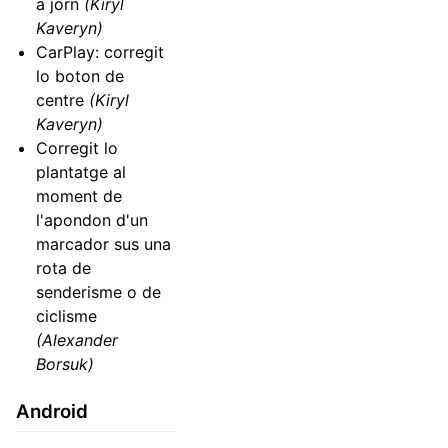
a jorn
(Kiryl
Kaveryn)
CarPlay: corregit
lo boton de
centre
(Kiryl
Kaveryn)
Corregit lo
plantatge al
moment de
l'apondon d'un
marcador sus una
rota de
senderisme o de
ciclisme
(Alexander
Borsuk)
Android