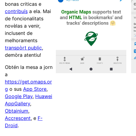
bonas criticas e
contribuís
a ela. Mai
de foncionalitats
novèlas a venir,
inclusent de
melhoraments
transpòrt public
,
demòra atentiu!
Obtén la mesa a jorn
a
https://get.omaps.or
g
o sus
App Store
,
Google Play
,
Huawei
AppGallery
,
Obtainium
,
Accrescent
, e
F-
Droid
.