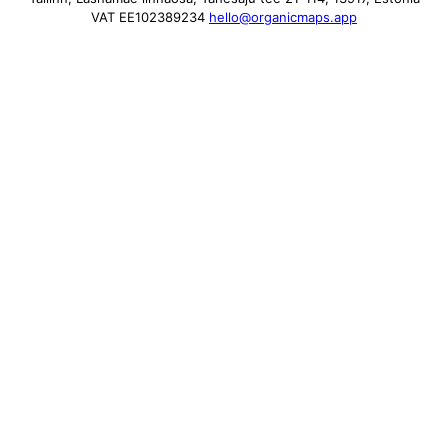
VAT EE102389234
hello@organicmaps.app