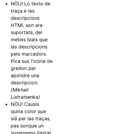
NÒU! Lo tèxte de
traça e las
descripcions
HTML son ara
suportats, del
meteis biais que
las descripcions
pels marcadors.
Pica sus l'icòna de
gredon per
apondre una
descripcion.
(Mikhail
Listratsenka)
NÒU! Causís
quina color que
siá per las traças,
pas sonque un
sosensems limitat