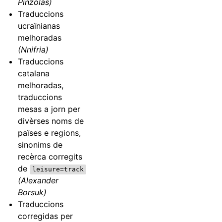
Pinzolas)
Traduccions
ucraïnianas
melhoradas
(Nnifria)
Traduccions
catalana
melhoradas,
traduccions
mesas a jorn per
divèrses noms de
païses e regions,
sinonims de
recèrca corregits
de
leisure=track
(Alexander
Borsuk)
Traduccions
corregidas per