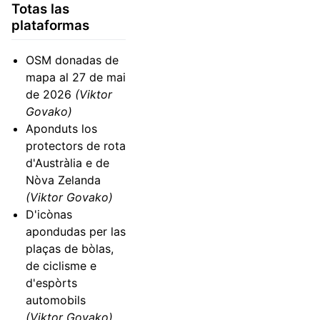
Totas las
plataformas
OSM donadas de
mapa al 27 de mai
de 2026
(Viktor
Govako)
Aponduts los
protectors de rota
d'Austràlia e de
Nòva Zelanda
(Viktor Govako)
D'icònas
apondudas per las
plaças de bòlas,
de ciclisme e
d'espòrts
automobils
(Viktor Govako)