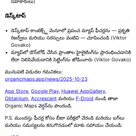
సహకారులు)
డెస్క్‌టాప్
డెస్క్‌టాప్ కాంటెక్స్ట్ మెనూలో ప్రపంచ మ్యాప్ ఫీచర్లను — ప్రకృతి
రిజర్వ్‌లు మరియు సరస్సులు వంటివి — చూపించండి (Viktor
Govako)
మ్యాప్‌లో డౌన్‌లోడ్ చేసిన ప్రాంతాల హైలైటింగ్‌ను ప్రారంభించడానికి
లేదా నిలిపివేయడానికి సెట్టింగ్‌ను జోడించారు (Viktor Govako)
మునుపటి విడుదల గమనికలు:
organicmaps.app/news/2025-10-23
App Store
,
Google Play
,
Huawei AppGallery
,
Obtainium
,
Accrescent
మరియు
F-Droid
నుండి తాజా
Organic Maps వెర్షన్‌ను పొందండి.
P.S. ముందస్తు ఫీచర్ల కోసం బీటా పరీక్షలో చేరండి మరియు బగ్‌లు
మరియు సమస్యలను కనుగొనడంలో మాకు సహాయం చేయండి: