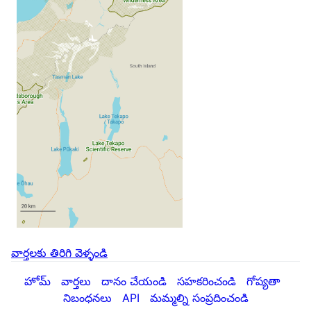
వార్తలకు తిరిగి వెళ్ళండి
హోమ్
వార్తలు
దానం చేయండి
సహకరించండి
గోప్యతా
నిబంధనలు
API
మమ్మల్ని సంప్రదించండి