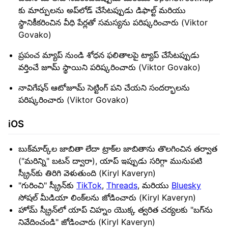
కు మార్పులను అప్‌లోడ్ చేసేటప్పుడు డిఫాల్ట్ మరియు
స్థానికీకరించిన వీధి పేర్లతో సమస్యను పరిష్కరించారు (Viktor
Govako)
ప్రపంచ మ్యాప్ నుండి శోధన ఫలితాలపై ట్యాప్ చేసేటప్పుడు
వర్తించే జూమ్ స్థాయిని పరిష్కరించారు (Viktor Govako)
నావిగేషన్ ఆటోజూమ్ సెట్టింగ్ పని చేయని సందర్భాలను
పరిష్కరించారు (Viktor Govako)
iOS
బుక్‌మార్క్‌ల జాబితా లేదా ట్రాక్‌ల జాబితాను తొలగించిన తర్వాత
("మరిన్ని" బటన్ ద్వారా), యాప్ ఇప్పుడు సరిగ్గా మునుపటి
స్క్రీన్‌కు తిరిగి వెళుతుంది (Kiryl Kaveryn)
"గురించి" స్క్రీన్‌కు
TikTok
,
Threads
, మరియు
Bluesky
సోషల్ మీడియా లింక్‌లను జోడించారు (Kiryl Kaveryn)
హోమ్ స్క్రీన్‌లో యాప్ చిహ్నం యొక్క త్వరిత చర్యలకు "బగ్‌ను
నివేదించండి" జోడించారు (Kiryl Kaveryn)