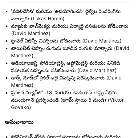
'వదిలివేసిన' మరియు 'ఉపయోగించని' రైల్వేల రెండరింగ్‌ను
మార్చారు (Lukas Hamm)
మ్యాప్‌కు వాచ్‌మేకర్లు మరియు విద్యార్థి వసతులను జోడించారు
(David Martinez)
ట్రావెల్ ఏజెన్సీ చిహ్నాలను జోడించారు (David Martinez)
టాయిలెట్ చిహ్నం రంగును బూడిద రంగుకు మార్చారు (David
Martinez)
ఆడియాలజిస్ట్, పోడియాట్రిస్ట్, ఆప్టోమెట్రిస్ట్ మరియు వినికిడి
సహాయక చిహ్నాలను నవీకరించారు (David Martinez)
డార్క్ మోడ్‌లో సైకిల్ అద్దె చిహ్నాన్ని పరిష్కరించారు (David
Martinez)
ప్రపంచ మ్యాప్‌లో U.S. మరియు కెనడియన్ రాష్ట్ర పేర్లను
ముందుగానే ప్రదర్శించండి (జూమ్ స్థాయి 5 నుండి) (Viktor
Govako)
అనువాదాలు
స్లోవేనియన్ శోధన పర్యాయపదాలను జోడించారు మరియు