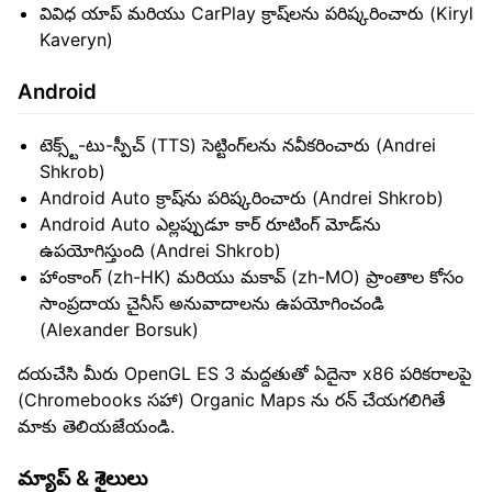
వివిధ యాప్ మరియు CarPlay క్రాష్‌లను పరిష్కరించారు (Kiryl
Kaveryn)
Android
టెక్స్ట్-టు-స్పీచ్ (TTS) సెట్టింగ్‌లను నవీకరించారు (Andrei
Shkrob)
Android Auto క్రాష్‌ను పరిష్కరించారు (Andrei Shkrob)
Android Auto ఎల్లప్పుడూ కార్ రూటింగ్ మోడ్‌ను
ఉపయోగిస్తుంది (Andrei Shkrob)
హాంకాంగ్ (zh-HK) మరియు మకావ్ (zh-MO) ప్రాంతాల కోసం
సాంప్రదాయ చైనీస్ అనువాదాలను ఉపయోగించండి
(Alexander Borsuk)
దయచేసి మీరు OpenGL ES 3 మద్దతుతో ఏదైనా x86 పరికరాలపై
(Chromebooks సహా) Organic Maps ను రన్ చేయగలిగితే
మాకు తెలియజేయండి.
మ్యాప్ & శైలులు