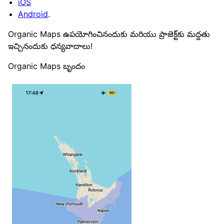
iOS
Android
.
Organic Maps ఉపయోగించినందుకు మరియు ప్రాజెక్ట్‌కు మద్దతు
ఇచ్చినందుకు ధన్యవాదాలు!
Organic Maps బృందం