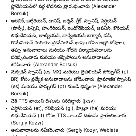
స్లోవేనియన్‌లో వర్గ శోధనను ప్రారంభించారు (Alexander
Borsuk)
అరబిక్, బల్గేరియన్, డానిష్, జర్మన్, గ్రీక్, స్పానిష్, పర్షియన్
(ఫార్సీ), ఫిన్నిష్, హంగేరియన్, ఇండోనేషియన్, జపనీస్, కొరియన్,
లిథువేనియన్, లాట్వియన్, నార్వేజియన్ బొక్మాల్, డచ్,
రొమేనియన్ మరియు స్లోవేనియన్ భాషల కోసం అక్షర దోషాలు,
తప్పు అనువాదాలు మరియు శోధన పర్యాయపదాలను
పరిష్కరించారు మరియు తప్పిపోయిన అనువాదాలను
జోడించారు (Alexander Borsuk)
మెక్సికన్ స్పానిష్ (es-MX) మరియు బ్రెజిలియన్ పోర్చుగీస్ (pt-
BR) కోసం ప్రత్యేక అనువాదాలను జోడించారు, ప్రామాణిక స్పానిష్
(es) మరియు పోర్చుగీస్ (pt) నుండి భిన్నంగా (Alexander
Borsuk)
చెక్ TTS వాయిస్ దిశలను సరిదిద్దారు (jxsv)
ఎస్టోనియన్ (et), గలీషియన్ (gl), హీబ్రూ (he) మరియు
లిథువేనియన్ (lt) కోసం TTS వాయిస్ దిశలను ప్రారంభించారు
(Sergiy Kozyr)
అనువాదాలను నవీకరించారు (Sergiy Kozyr, Weblate