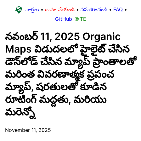
వార్తలు
•
దానం చేయండి
•
సహకరించండి
•
FAQ
•
GitHub
🌐 TE
నవంబర్ 11, 2025 Organic
Maps విడుదలలో హైలైట్ చేసిన
డౌన్‌లోడ్ చేసిన మ్యాప్ ప్రాంతాలతో
మరింత వివరణాత్మక ప్రపంచ
మ్యాప్, షరతులతో కూడిన
రూటింగ్ మద్దతు, మరియు
మరెన్నో
November 11, 2025