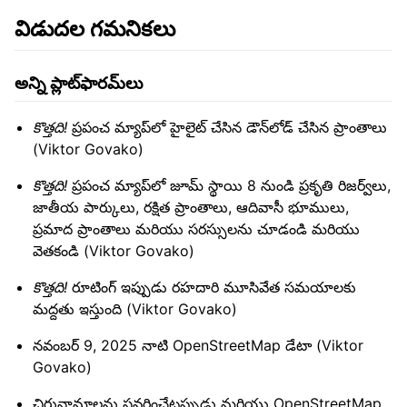
విడుదల గమనికలు
అన్ని ప్లాట్‌ఫారమ్‌లు
కొత్తది!
ప్రపంచ మ్యాప్‌లో హైలైట్ చేసిన డౌన్‌లోడ్ చేసిన ప్రాంతాలు
(Viktor Govako)
కొత్తది!
ప్రపంచ మ్యాప్‌లో జూమ్ స్థాయి 8 నుండి ప్రకృతి రిజర్వ్‌లు,
జాతీయ పార్కులు, రక్షిత ప్రాంతాలు, ఆదివాసీ భూములు,
ప్రమాద ప్రాంతాలు మరియు సరస్సులను చూడండి మరియు
వెతకండి (Viktor Govako)
కొత్తది!
రూటింగ్ ఇప్పుడు రహదారి మూసివేత సమయాలకు
మద్దతు ఇస్తుంది (Viktor Govako)
నవంబర్ 9, 2025 నాటి OpenStreetMap డేటా (Viktor
Govako)
చిరునామాలను సవరించేటప్పుడు మరియు OpenStreetMap