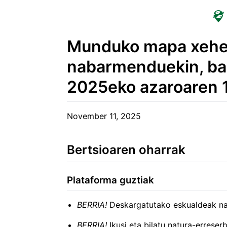
Munduko mapa xehe
nabarmenduekin, bal
2025eko azaroaren 
November 11, 2025
Bertsioaren oharrak
Plataforma guztiak
BERRIA!
Deskargatutako eskualdeak n
BERRIA!
Ikusi eta bilatu natura-errese