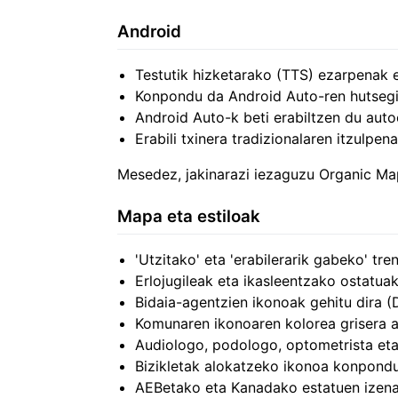
Android
Testutik hizketarako (TTS) ezarpenak 
Konpondu da Android Auto-ren hutsegi
Android Auto-k beti erabiltzen du aut
Erabili txinera tradizionalaren itzul
Mesedez, jakinarazi iezaguzu Organic M
Mapa eta estiloak
'Utzitako' eta 'erabilerarik gabeko' t
Erlojugileak eta ikasleentzako ostatua
Bidaia-agentzien ikonoak gehitu dira (
Komunaren ikonoaren kolorea grisera a
Audiologo, podologo, optometrista eta
Bizikletak alokatzeko ikonoa konpond
AEBetako eta Kanadako estatuen izena