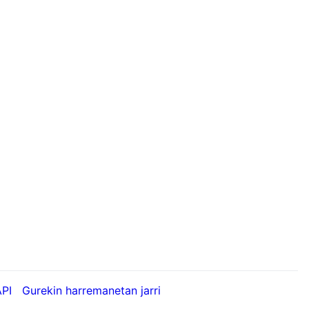
API
Gurekin harremanetan jarri