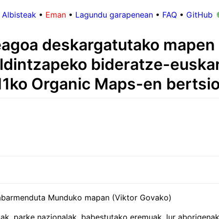
Albisteak
•
Eman
•
Lagundu garapenean
•
FAQ
•
GitHub

agoa deskargatutako mapen 
dintzapeko bideratze-euskar
11ko Organic Maps-en bertsi
abarmenduta Munduko mapan (Viktor Govako)
rbak, parke nazionalak, babestutako eremuak, lur aborigena