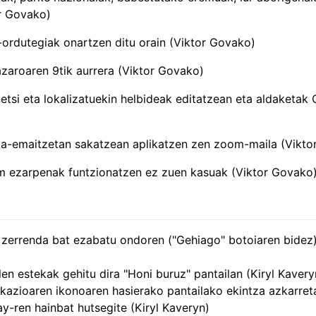
r Govako)
-ordutegiak onartzen ditu orain (Viktor Govako)
aroaren 9tik aurrera (Viktor Govako)
etsi eta lokalizatuekin helbideak editatzean eta aldaketak
-emaitzetan sakatzean aplikatzen zen zoom-maila (Vikto
 ezarpenak funtzionatzen ez zuen kasuak (Viktor Govako
 zerrenda bat ezabatu ondoren ("Gehiago" botoiaren bidez),
en estekak gehitu dira "Honi buruz" pantailan (Kiryl Kavery
ikazioaren ikonoaren hasierako pantailako ekintza azkarreta
y-ren hainbat hutsegite (Kiryl Kaveryn)