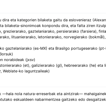
 dira eta kategorien bilaketa gaitu da eslovenieraz (Alexa
ta bilaketa-sinonimoak konpondu dira, eta falta ziren itzul
 grezierarako, gaztelaniarako, persierarako (farsiera), finl
arako, lituanierarako, letonierarako, norvegierako (bokmål)
ko gaztelaniarako (es-MX) eta Brasilgo portugeserako (pt-B
 Borsuk)
n norabideak (jxsv)
onierarako (et), galizierarako (gl), hebreerarako (he) eta li
r, Weblate-ko laguntzaileak)
 —hala nola natura-erreserbak eta aintzirak— mahaigaine
atutako eskualdeen nabarmentzea gaitzeko edo desgaitzek