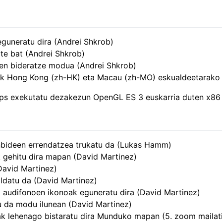
eguneratu dira (Andrei Shkrob)
te bat (Andrei Shkrob)
oen bideratze modua (Andrei Shkrob)
penak Hong Kong (zh-HK) eta Macau (zh-MO) eskualdeetarako
aps exekutatu dezakezun OpenGL ES 3 euskarria duten x86
renbideen errendatzea trukatu da (Lukas Hamm)
k gehitu dira mapan (David Martinez)
David Martinez)
ldatu da (David Martinez)
 audifonoen ikonoak eguneratu dira (David Martinez)
u da modu ilunean (David Martinez)
k lehenago bistaratu dira Munduko mapan (5. zoom mailati