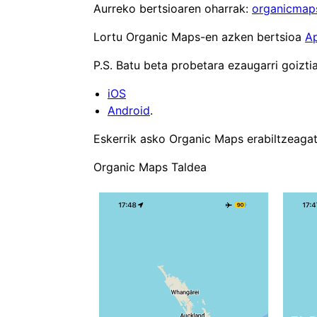
Aurreko bertsioaren oharrak:
organicmap
Lortu Organic Maps-en azken bertsioa
A
P.S. Batu beta probetara ezaugarri goizti
iOS
Android
.
Eskerrik asko Organic Maps erabiltzeagati
Organic Maps Taldea