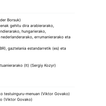
nder Borsuk)
penak gehitu dira arabierarako,
andierarako, hungarierako,
, nederlanderarako, errumanierarako eta
R), gaztelania estandarretik (es) eta
tuanierarako (lt) (Sergiy Kozyr)
ko testuinguru-menuan (Viktor Govako)
o (Viktor Govako)