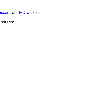
escent
eta
F-Droid
-en.
rkitzen: