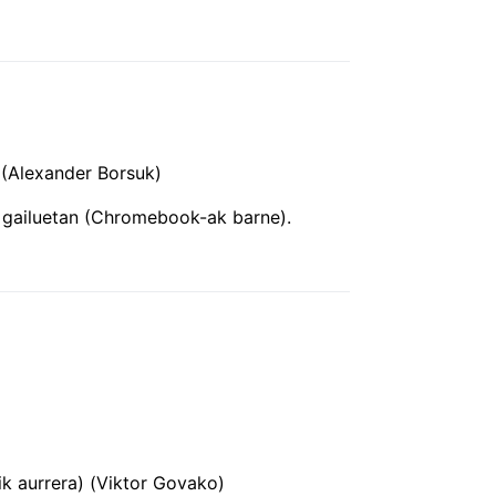
 (Alexander Borsuk)
 gailuetan (Chromebook-ak barne).
k aurrera) (Viktor Govako)