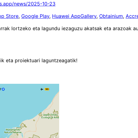
s.app/news/2025-10-23
pp Store
,
Google Play
,
Huawei AppGallery
,
Obtainium
,
Accr
arrak lortzeko eta lagundu iezaguzu akatsak eta arazoak au
k eta proiektuari laguntzeagatik!