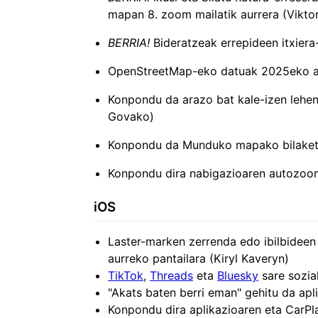
mapan 8. zoom mailatik aurrera (Vikto
BERRIA!
Bideratzeak errepideen itxiera
OpenStreetMap-eko datuak 2025eko az
Konpondu da arazo bat kale-izen lehen
Govako)
Konpondu da Munduko mapako bilaketa
Konpondu dira nabigazioaren autozoom
iOS
Laster-marken zerrenda edo ibilbideen
aurreko pantailara (Kiryl Kaveryn)
TikTok
,
Threads
eta
Bluesky
sare sozial
"Akats baten berri eman" gehitu da apl
Konpondu dira aplikazioaren eta CarPla