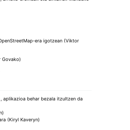
 OpenStreetMap-era igotzean (Viktor
r Govako)
)
 aplikazioa behar bezala itzultzen da
n)
ra (Kiryl Kaveryn)