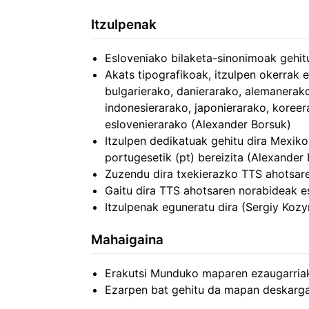
Itzulpenak
Esloveniako bilaketa-sinonimoak gehitu
Akats tipografikoak, itzulpen okerrak e
bulgarierako, danierarako, alemanerako,
indonesierarako, japonierarako, koreer
eslovenierarako (Alexander Borsuk)
Itzulpen dedikatuak gehitu dira Mexiko
portugesetik (pt) bereizita (Alexander
Zuzendu dira txekierazko TTS ahotsare
Gaitu dira TTS ahotsaren norabideak est
Itzulpenak eguneratu dira (Sergiy Kozy
Mahaigaina
Erakutsi Munduko maparen ezaugarriak
Ezarpen bat gehitu da mapan deskarg