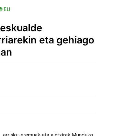
 EU
eskualde
riarekin eta gehiago
oan
k, arrisku-eremuak eta aintzirak Munduko