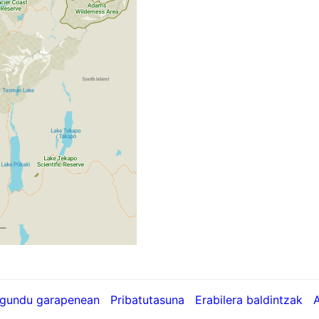
gundu garapenean
Pribatutasuna
Erabilera baldintzak