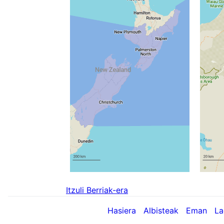
Itzuli Berriak-era
Hasiera
Albisteak
Eman
La