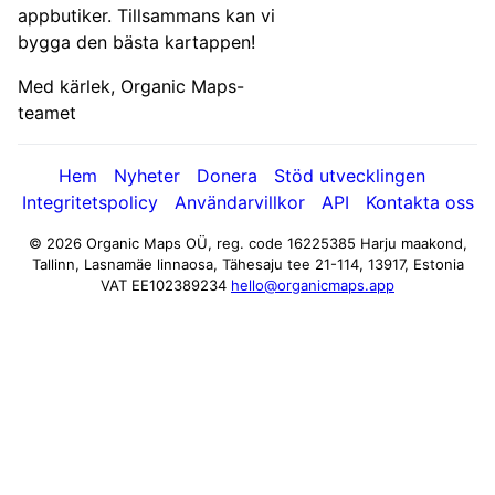
appbutiker. Tillsammans kan vi
bygga den bästa kartappen!
Med kärlek, Organic Maps-
teamet
Hem
Nyheter
Donera
Stöd utvecklingen
Integritetspolicy
Användarvillkor
API
Kontakta oss
© 2026 Organic Maps OÜ, reg. code 16225385
Harju maakond,
Tallinn, Lasnamäe linnaosa, Tähesaju tee 21-114, 13917, Estonia
VAT EE102389234
hello@organicmaps.app