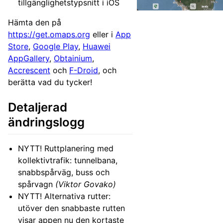
tillgänglighetstypsnitt i iOS
Hämta den på
https://get.omaps.org
eller i
App
Store
,
Google Play
,
Huawei
AppGallery
,
Obtainium
,
Accrescent
och
F-Droid
, och
berätta vad du tycker!
Detaljerad
ändringslogg
NYTT! Ruttplanering med
kollektivtrafik: tunnelbana,
snabbspårväg, buss och
spårvagn
(Viktor Govako)
NYTT! Alternativa rutter:
utöver den snabbaste rutten
visar appen nu den kortaste