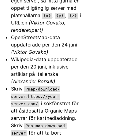
egen server, så hitta gärna en
öppet tillgänglig server med
platshållarna
,
,
i
{x}
{y}
{z}
URL:en
(Viktor Govako,
renderexpert)
OpenStreetMap-data
uppdaterade per den 24 juni
(Viktor Govako)
Wikipedia-data uppdaterade
per den 20 juni, inklusive
artiklar på italienska
(Alexander Borsuk)
Skriv
?map-download-
server:https://your-
i sökfönstret för
server.com/
att åsidosätta Organic Maps
servrar för kartnedladdning.
Skriv
?no-map-download-
för att ta bort
server