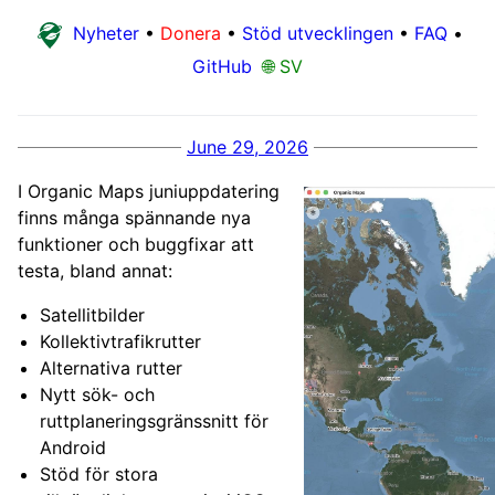
Nyheter
•
Donera
•
Stöd utvecklingen
•
FAQ
•
GitHub
🌐 SV
June 29, 2026
I Organic Maps juniuppdatering
finns många spännande nya
funktioner och buggfixar att
testa, bland annat:
Satellitbilder
Kollektivtrafikrutter
Alternativa rutter
Nytt sök- och
ruttplaneringsgränssnitt för
Android
Stöd för stora