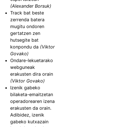
(Alexander Borsuk)
Track bat beste
zerrenda batera
mugitu ondoren
gertatzen zen
hutsegite bat
konpondu da
(Viktor
Govako)
Ondare-lekuetarako
webguneak
erakusten dira orain
(Viktor Govako)
Izenik gabeko
bilaketa-emaitzetan
operadorearen izena
erakusten da orain.
Adibidez, izenik
gabeko kutxazain