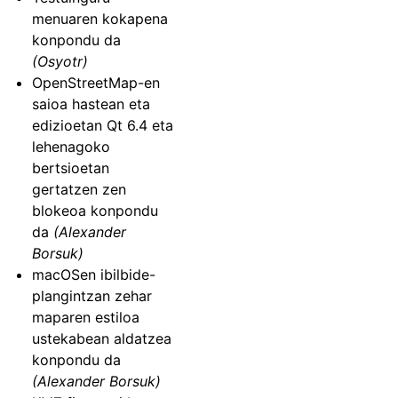
menuaren kokapena
konpondu da
(Osyotr)
OpenStreetMap-en
saioa hastean eta
edizioetan Qt 6.4 eta
lehenagoko
bertsioetan
gertatzen zen
blokeoa konpondu
da
(Alexander
Borsuk)
macOSen ibilbide-
plangintzan zehar
maparen estiloa
ustekabean aldatzea
konpondu da
(Alexander Borsuk)