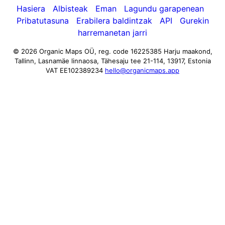
Hasiera
Albisteak
Eman
Lagundu garapenean
Pribatutasuna
Erabilera baldintzak
API
Gurekin
harremanetan jarri
© 2026 Organic Maps OÜ, reg. code 16225385
Harju maakond,
Tallinn, Lasnamäe linnaosa, Tähesaju tee 21-114, 13917, Estonia
VAT EE102389234
hello@organicmaps.app