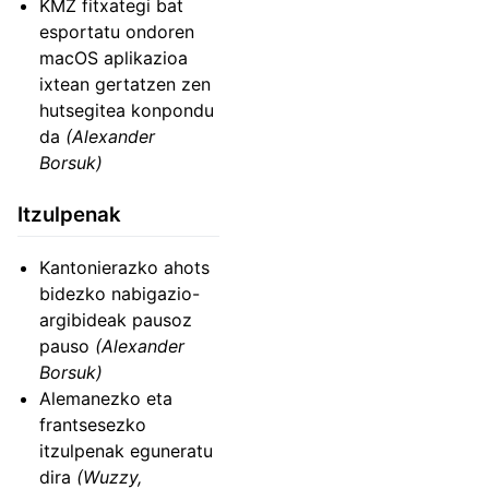
KMZ fitxategi bat
esportatu ondoren
macOS aplikazioa
ixtean gertatzen zen
hutsegitea konpondu
da
(Alexander
Borsuk)
Itzulpenak
Kantonierazko ahots
bidezko nabigazio-
argibideak pausoz
pauso
(Alexander
Borsuk)
Alemanezko eta
frantsesezko
itzulpenak eguneratu
dira
(Wuzzy,