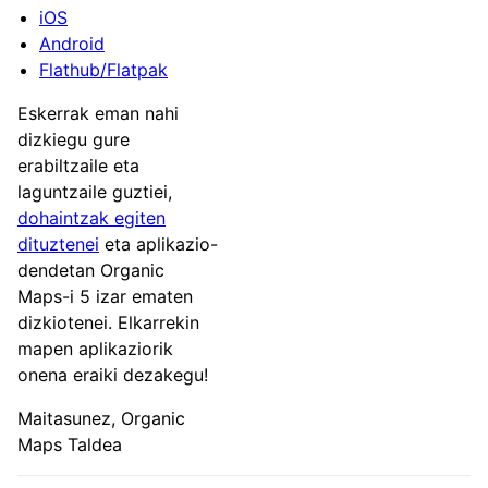
iOS
Android
Flathub/Flatpak
Eskerrak eman nahi
dizkiegu gure
erabiltzaile eta
laguntzaile guztiei,
dohaintzak egiten
dituztenei
eta aplikazio-
dendetan Organic
Maps-i 5 izar ematen
dizkiotenei. Elkarrekin
mapen aplikaziorik
onena eraiki dezakegu!
Maitasunez, Organic
Maps Taldea