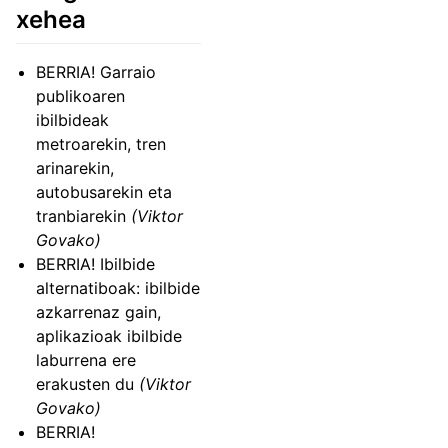
xehea
BERRIA! Garraio
publikoaren
ibilbideak
metroarekin, tren
arinarekin,
autobusarekin eta
tranbiarekin
(Viktor
Govako)
BERRIA! Ibilbide
alternatiboak: ibilbide
azkarrenaz gain,
aplikazioak ibilbide
laburrena ere
erakusten du
(Viktor
Govako)
BERRIA!