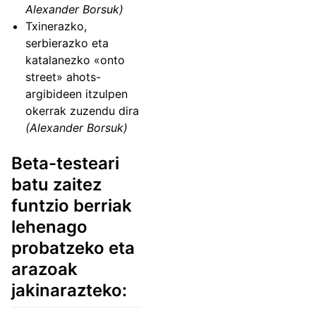
Alexander Borsuk)
Txinerazko,
serbierazko eta
katalanezko «onto
street» ahots-
argibideen itzulpen
okerrak zuzendu dira
(Alexander Borsuk)
Beta-testeari
batu zaitez
funtzio berriak
lehenago
probatzeko eta
arazoak
jakinarazteko: