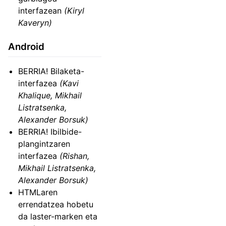
interfazean
(Kiryl
Kaveryn)
Android
BERRIA! Bilaketa-
interfazea
(Kavi
Khalique, Mikhail
Listratsenka,
Alexander Borsuk)
BERRIA! Ibilbide-
plangintzaren
interfazea
(Rishan,
Mikhail Listratsenka,
Alexander Borsuk)
HTMLaren
errendatzea hobetu
da laster-marken eta