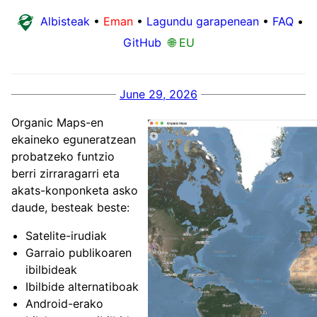
Albisteak
•
Eman
•
Lagundu garapenean
•
FAQ
•
GitHub
🌐 EU
June 29, 2026
Organic Maps-en
ekaineko eguneratzean
probatzeko funtzio
berri zirraragarri eta
akats-konponketa asko
daude, besteak beste:
Satelite-irudiak
Garraio publikoaren
ibilbideak
Ibilbide alternatiboak
Android-erako