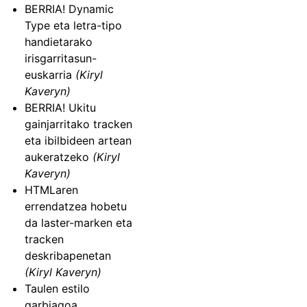
BERRIA! Dynamic
Type eta letra-tipo
handietarako
irisgarritasun-
euskarria
(Kiryl
Kaveryn)
BERRIA! Ukitu
gainjarritako tracken
eta ibilbideen artean
aukeratzeko
(Kiryl
Kaveryn)
HTMLaren
errendatzea hobetu
da laster-marken eta
tracken
deskribapenetan
(Kiryl Kaveryn)
Taulen estilo
garbiagoa