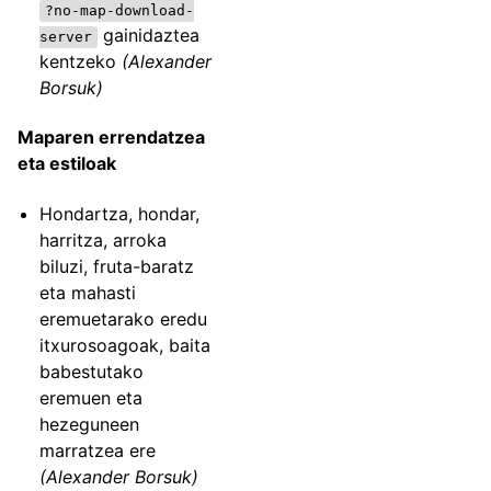
?no-map-download-
gainidaztea
server
kentzeko
(Alexander
Borsuk)
Maparen errendatzea
eta estiloak
Hondartza, hondar,
harritza, arroka
biluzi, fruta-baratz
eta mahasti
eremuetarako eredu
itxurosoagoak, baita
babestutako
eremuen eta
hezeguneen
marratzea ere
(Alexander Borsuk)