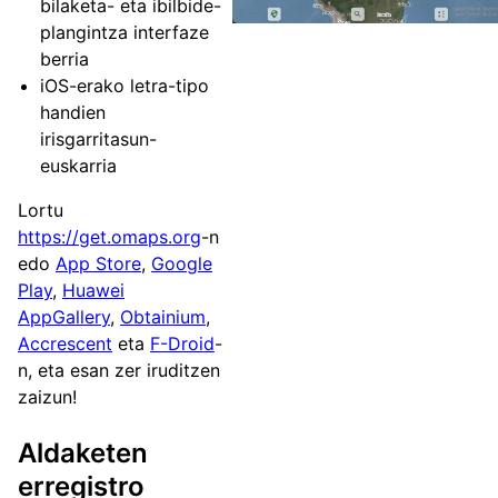
bilaketa- eta ibilbide-
plangintza interfaze
berria
iOS-erako letra-tipo
handien
irisgarritasun-
euskarria
Lortu
https://get.omaps.org
-n
edo
App Store
,
Google
Play
,
Huawei
AppGallery
,
Obtainium
,
Accrescent
eta
F-Droid
-
n, eta esan zer iruditzen
zaizun!
Aldaketen
erregistro