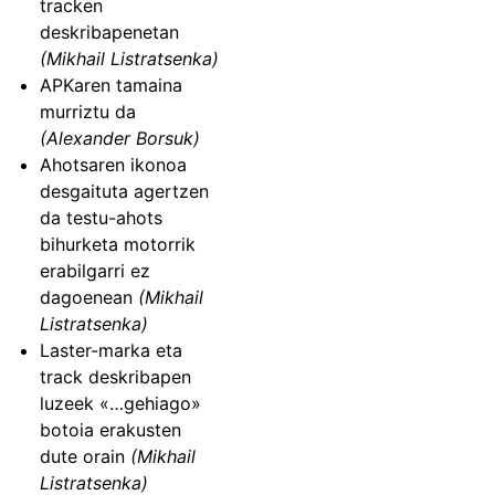
tracken
deskribapenetan
(Mikhail Listratsenka)
APKaren tamaina
murriztu da
(Alexander Borsuk)
Ahotsaren ikonoa
desgaituta agertzen
da testu-ahots
bihurketa motorrik
erabilgarri ez
dagoenean
(Mikhail
Listratsenka)
Laster-marka eta
track deskribapen
luzeek «…gehiago»
botoia erakusten
dute orain
(Mikhail
Listratsenka)