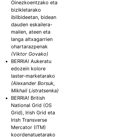
Oinezkoentzako eta
bizikletarako
ibilbideetan, bidean
dauden eskailera-
mailen, ateen eta
langa altxagarrien
ohartarazpenak
(Viktor Govako)
BERRIA! Aukeratu
edozein kolore
laster-marketarako
(Alexander Borsuk,
Mikhail Listratsenka)
BERRIA! British
National Grid (OS
Grid), Irish Grid eta
Irish Transverse
Mercator (ITM)
koordenatuetarako