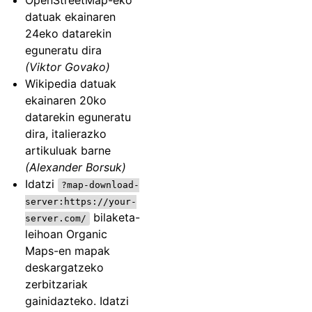
OpenStreetMap-eko
datuak ekainaren
24eko datarekin
eguneratu dira
(Viktor Govako)
Wikipedia datuak
ekainaren 20ko
datarekin eguneratu
dira, italierazko
artikuluak barne
(Alexander Borsuk)
Idatzi
?map-download-
server:https://your-
bilaketa-
server.com/
leihoan Organic
Maps-en mapak
deskargatzeko
zerbitzariak
gainidazteko. Idatzi