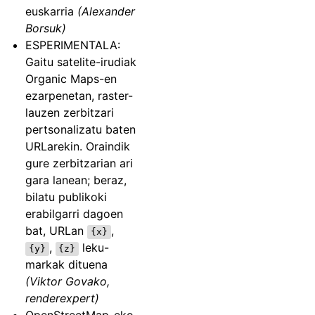
euskarria
(Alexander
Borsuk)
ESPERIMENTALA:
Gaitu satelite-irudiak
Organic Maps-en
ezarpenetan, raster-
lauzen zerbitzari
pertsonalizatu baten
URLarekin. Oraindik
gure zerbitzarian ari
gara lanean; beraz,
bilatu publikoki
erabilgarri dagoen
bat, URLan
,
{x}
,
leku-
{y}
{z}
markak dituena
(Viktor Govako,
renderexpert)