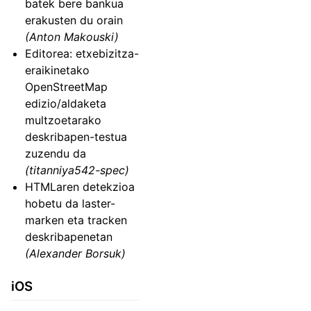
batek bere bankua
erakusten du orain
(Anton Makouski)
Editorea: etxebizitza-
eraikinetako
OpenStreetMap
edizio/aldaketa
multzoetarako
deskribapen-testua
zuzendu da
(titanniya542-spec)
HTMLaren detekzioa
hobetu da laster-
marken eta tracken
deskribapenetan
(Alexander Borsuk)
iOS