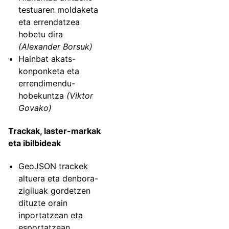
testuaren moldaketa
eta errendatzea
hobetu dira
(Alexander Borsuk)
Hainbat akats-
konponketa eta
errendimendu-
hobekuntza
(Viktor
Govako)
Trackak, laster-markak
eta ibilbideak
GeoJSON trackek
altuera eta denbora-
zigiluak gordetzen
dituzte orain
inportatzean eta
esportatzean