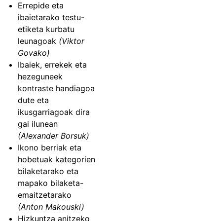
Errepide eta
ibaietarako testu-
etiketa kurbatu
leunagoak
(Viktor
Govako)
Ibaiek, errekek eta
hezeguneek
kontraste handiagoa
dute eta
ikusgarriagoak dira
gai ilunean
(Alexander Borsuk)
Ikono berriak eta
hobetuak kategorien
bilaketarako eta
mapako bilaketa-
emaitzetarako
(Anton Makouski)
Hizkuntza anitzeko