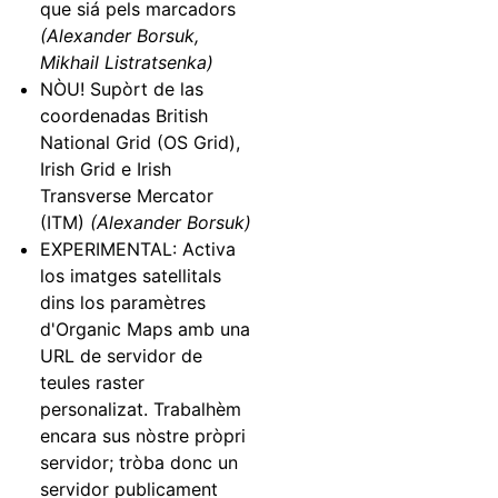
que siá pels marcadors
(Alexander Borsuk,
Mikhail Listratsenka)
NÒU! Supòrt de las
coordenadas British
National Grid (OS Grid),
Irish Grid e Irish
Transverse Mercator
(ITM)
(Alexander Borsuk)
EXPERIMENTAL: Activa
los imatges satellitals
dins los paramètres
d'Organic Maps amb una
URL de servidor de
teules raster
personalizat. Trabalhèm
encara sus nòstre pròpri
servidor; tròba donc un
servidor publicament