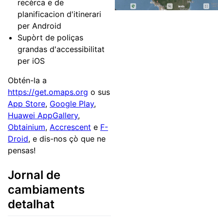
recèrca e de
planificacion d'itinerari
per Android
Supòrt de poliças
grandas d'accessibilitat
per iOS
Obtén-la a
https://get.omaps.org
o sus
App Store
,
Google Play
,
Huawei AppGallery
,
Obtainium
,
Accrescent
e
F-
Droid
, e dis-nos çò que ne
pensas!
Jornal de
cambiaments
detalhat