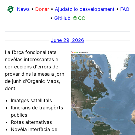
News
•
Donar
•
Ajudatz lo desvelopament
•
FAQ
•
GitHub
🌐 OC
June 29, 2026
I a fòrça foncionalitats
novèlas interessantas e
correccions d'errors de
provar dins la mesa a jorn
de junh d'Organic Maps,
dont:
Imatges satellitals
Itineraris de transpòrts
publics
Rotas alternativas
Novèla interfàcia de