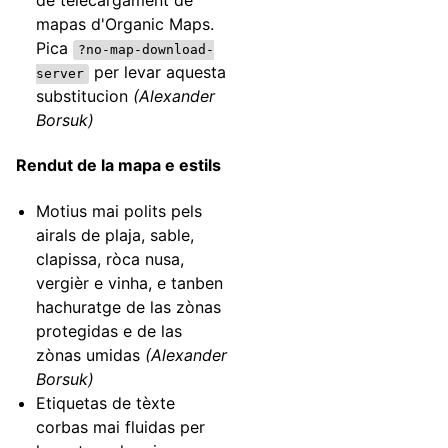
de telecargament de
mapas d'Organic Maps.
Pica
?no-map-download-
per levar aquesta
server
substitucion
(Alexander
Borsuk)
Rendut de la mapa e estils
Motius mai polits pels
airals de plaja, sable,
clapissa, ròca nusa,
vergièr e vinha, e tanben
hachuratge de las zònas
protegidas e de las
zònas umidas
(Alexander
Borsuk)
Etiquetas de tèxte
corbas mai fluidas per