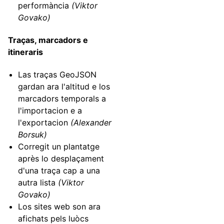
performància
(Viktor
Govako)
Traças, marcadors e
itineraris
Las traças GeoJSON
gardan ara l'altitud e los
marcadors temporals a
l'importacion e a
l'exportacion
(Alexander
Borsuk)
Corregit un plantatge
après lo desplaçament
d'una traça cap a una
autra lista
(Viktor
Govako)
Los sites web son ara
afichats pels luòcs