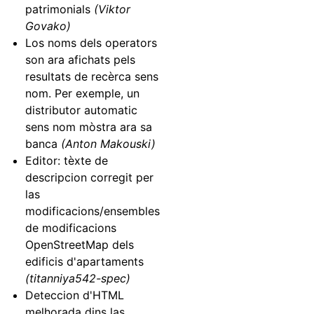
patrimonials
(Viktor
Govako)
Los noms dels operators
son ara afichats pels
resultats de recèrca sens
nom. Per exemple, un
distributor automatic
sens nom mòstra ara sa
banca
(Anton Makouski)
Editor: tèxte de
descripcion corregit per
las
modificacions/ensembles
de modificacions
OpenStreetMap dels
edificis d'apartaments
(titanniya542-spec)
Deteccion d'HTML
melhorada dins las