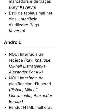
marcadors e de traças
(Kiryl Kaveryn)
Estil de tablèus mai net
dins l'interfàcia
d'utilizaire
(Kiryl
Kaveryn)
Android
NÒU! Interfàcia de
recèrca
(Kavi Khalique,
Mikhail Listratsenka,
Alexander Borsuk)
NÒU! Interfàcia de
planificacion d'itinerari
(Rishan, Mikhail
Listratsenka, Alexander
Borsuk)
Rendut HTML melhorat