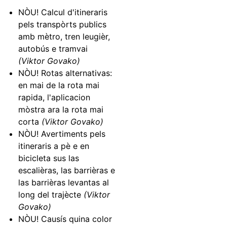
NÒU! Calcul d'itineraris
pels transpòrts publics
amb mètro, tren leugièr,
autobús e tramvai
(Viktor Govako)
NÒU! Rotas alternativas:
en mai de la rota mai
rapida, l'aplicacion
mòstra ara la rota mai
corta
(Viktor Govako)
NÒU! Avertiments pels
itineraris a pè e en
bicicleta sus las
escalièras, las barrièras e
las barrièras levantas al
long del trajècte
(Viktor
Govako)
NÒU! Causís quina color