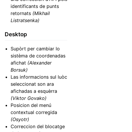
identificants de punts
retornats
(Mikhail
Listratsenka)
Desktop
Supòrt per cambiar lo
sistèma de coordenadas
afichat
(Alexander
Borsuk)
Las informacions sul luòc
seleccionat son ara
afichadas a esquèrra
(Viktor Govako)
Posicion del menú
contextual corregida
(Osyotr)
Correccion del blocatge