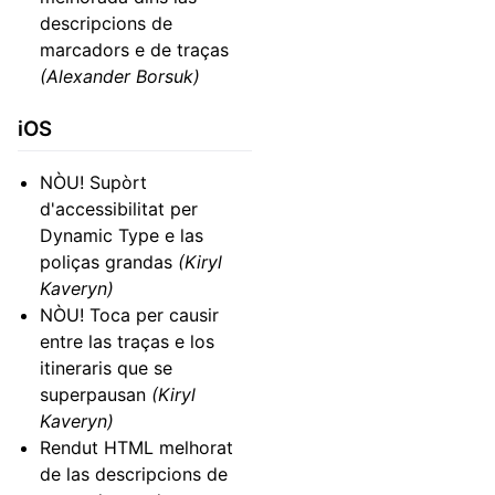
descripcions de
marcadors e de traças
(Alexander Borsuk)
iOS
NÒU! Supòrt
d'accessibilitat per
Dynamic Type e las
poliças grandas
(Kiryl
Kaveryn)
NÒU! Toca per causir
entre las traças e los
itineraris que se
superpausan
(Kiryl
Kaveryn)
Rendut HTML melhorat
de las descripcions de