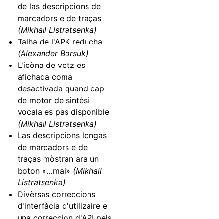
de las descripcions de
marcadors e de traças
(Mikhail Listratsenka)
Talha de l'APK reducha
(Alexander Borsuk)
L'icòna de votz es
afichada coma
desactivada quand cap
de motor de sintèsi
vocala es pas disponible
(Mikhail Listratsenka)
Las descripcions longas
de marcadors e de
traças mòstran ara un
boton «…mai»
(Mikhail
Listratsenka)
Divèrsas correccions
d'interfàcia d'utilizaire e
una correccion d'API pels