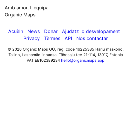
Amb amor, L'equipa
Organic Maps
Acuèlh
News
Donar
Ajudatz lo desvelopament
Privacy
Tèrmes
API
Nos contactar
© 2026 Organic Maps OÜ, reg. code 16225385
Harju maakond,
Tallinn, Lasnamäe linnaosa, Tähesaju tee 21-114, 13917, Estonia
VAT EE102389234
hello@organicmaps.app