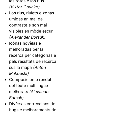
las rotas e los rius
(Viktor Govako)
Los rius, riulets e zònas
umidas an mai de
contraste e son mai
visibles en mòde escur
(Alexander Borsuk)
Icònas novèlas e
melhoradas per la
recèrca per categorias e
pels resultats de recèrca
sus la mapa
(Anton
Makouski)
Composicion e rendut
del tèxte multilingüe
melhorats
(Alexander
Borsuk)
Divèrsas correccions de
bugs e melhoraments de