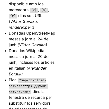
disponible amb los
marcadors
,
,
{x}
{y}
dins son URL
{z}
(Viktor Govako,
renderexpert)
Donadas OpenStreetMap
mesas a jorn al 24 de
junh
(Viktor Govako)
Donadas Wikipedia
mesas a jorn al 20 de
junh, incluses los articles
en italian
(Alexander
Borsuk)
Pica
?map-download-
server:https://your-
dins la
server.com/
fenèstra de recèrca per
substituir los servidors