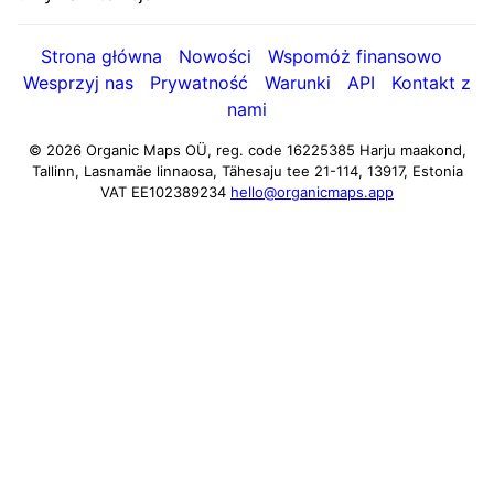
Strona główna
Nowości
Wspomóż finansowo
Wesprzyj nas
Prywatność
Warunki
API
Kontakt z
nami
© 2026 Organic Maps OÜ, reg. code 16225385
Harju maakond,
Tallinn, Lasnamäe linnaosa, Tähesaju tee 21-114, 13917, Estonia
VAT EE102389234
hello@organicmaps.app