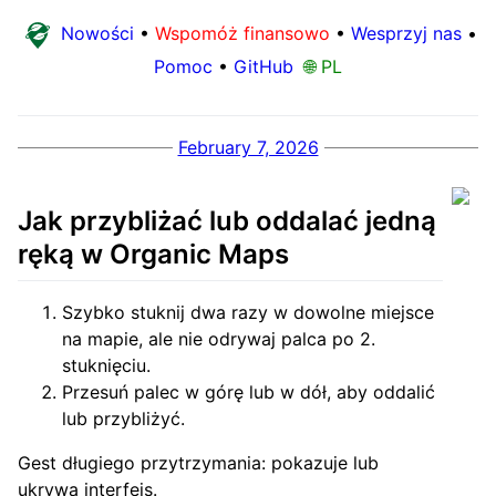
Nowości
•
Wspomóż finansowo
•
Wesprzyj nas
•
Pomoc
•
GitHub
🌐 PL
February 7, 2026
Jak przybliżać lub oddalać jedną
ręką w Organic Maps
Szybko stuknij dwa razy w dowolne miejsce
na mapie, ale nie odrywaj palca po 2.
stuknięciu.
Przesuń palec w górę lub w dół, aby oddalić
lub przybliżyć.
Gest długiego przytrzymania: pokazuje lub
ukrywa interfejs.