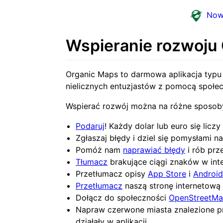
Now
Wspieranie rozwoju
Organic Maps to darmowa aplikacja typu 
nielicznych entuzjastów z pomocą społec
Wspierać rozwój można na różne sposob
Podaruj
! Każdy dolar lub euro się licz
Zgłaszaj błędy i dziel się pomysłami 
Pomóż nam
naprawiać błędy
i rób prz
Tłumacz
brakujące ciągi znaków w inter
Przetłumacz opisy
App Store
i
Android
Przetłumacz
naszą stronę internetową 
Dołącz do społeczności
OpenStreetM
Napraw czerwone miasta znalezione p
działały w aplikacji.