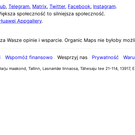
Hub
,
Telegram
,
Matrix
,
Twitter
,
Facebook
,
Instagram
.
ększa społeczność to silniejsza społeczność.
Huawei Appgallery
.
za Wasze opinie i wsparcie. Organic Maps nie byłoby moż
i
Wspomóż finansowo
Wesprzyj nas
Prywatność
Waru
arju maakond, Tallinn, Lasnamäe linnaosa, Tähesaju tee 21-114, 13917, E