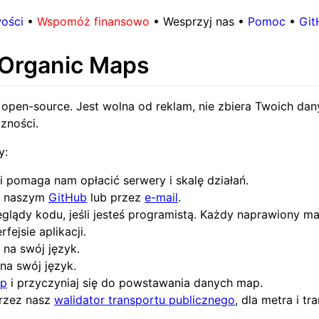
ości
•
Wspomóż finansowo
•
Wesprzyj nas
•
Pomoc
•
Git
 Organic Maps
open-source. Jest wolna od reklam, nie zbiera Twoich dan
zności.
y:
y i pomaga nam opłacić serwery i skalę działań.
na naszym
GitHub
lub przez
e-mail
.
eglądy kodu, jeśli jesteś programistą. Każdy naprawiony m
fejsie aplikacji.
na swój język.
na swój język.
ap
i przyczyniaj się do powstawania danych map.
rzez nasz
walidator transportu publicznego
, dla metra i 