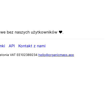
liwe bez naszych użytkowników ❤️.
nki
API
Kontakt z nami
stonia
VAT EE102389234
hello@organicmaps.app