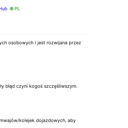
Hub
🌐 PL
ych osobowych i jest rozwijana przez
ały błąd czyni kogoś szczęśliwszym.
tramwajów/kolejek dojazdowych, aby