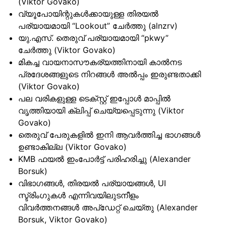
(Viktor Govako)
വ്യൂപോയിന്റുകൾക്കായുള്ള തിരയൽ
പര്യായമായി “Lookout” ചേർത്തു (alnzrv)
യു.എസ്. തെരുവ് പര്യായമായി “pkwy”
ചേർത്തു (Viktor Govako)
മികച്ച വായനാസൗകര്യത്തിനായി കാൽനട
പ്രദേശങ്ങളുടെ നിറങ്ങൾ അൽപ്പം ഇരുണ്ടതാക്കി
(Viktor Govako)
പല വരികളുള്ള ടെക്സ്റ്റ് ഇപ്പോൾ മാപ്പിൽ
വൃത്തിയായി ക്ലിപ്പ് ചെയ്യപ്പെടുന്നു (Viktor
Govako)
തെരുവ് പേരുകളിൽ ഇനി ആവർത്തിച്ച ഭാഗങ്ങൾ
ഉണ്ടാകില്ല (Viktor Govako)
KMB ഫയൽ ഇംപോർട്ട് പരിഹരിച്ചു (Alexander
Borsuk)
വിഭാഗങ്ങൾ, തിരയൽ പര്യായങ്ങൾ, UI
സ്ട്രിംഗുകൾ എന്നിവയിലുടനീളം
വിവർത്തനങ്ങൾ അപ്ഡേറ്റ് ചെയ്തു (Alexander
Borsuk, Viktor Govako)