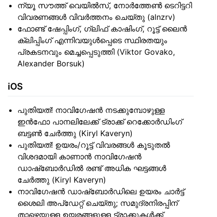
ന്യൂ സൗത്ത് വെയിൽസ്, നോർത്തേൺ ടെറിട്ടറി
വിവരണങ്ങൾ വിവർത്തനം ചെയ്തു (alnzrv)
ഫോണ്ട് ഷേപ്പിംഗ്, ഗ്ലിഫ് കാഷിംഗ്, റൂട്ട് ലൈൻ
ക്ലിപ്പിംഗ് എന്നിവയുൾപ്പെടെ സ്ഥിരതയും
പ്രകടനവും മെച്ചപ്പെടുത്തി (Viktor Govako,
Alexander Borsuk)
iOS
പുതിയത്! നാവിഗേഷൻ നടക്കുമ്പോഴുള്ള
ഇൻഫോ പാനലിലേക്ക് ട്രാക്ക് റെക്കോർഡിംഗ്
ബട്ടൺ ചേർത്തു (Kiryl Kaveryn)
പുതിയത്! ഉയരം/റൂട്ട് വിവരങ്ങൾ കൂടുതൽ
വിശദമായി കാണാൻ നാവിഗേഷൻ
ഡാഷ്ബോർഡിൽ രണ്ട് അധിക ഘട്ടങ്ങൾ
ചേർത്തു (Kiryl Kaveryn)
നാവിഗേഷൻ ഡാഷ്ബോർഡിലെ ഉയരം ചാർട്ട്
ശൈലി അപ്ഡേറ്റ് ചെയ്തു; സമുദ്രനിരപ്പിന്
താഴെയുള്ള ഉയരങ്ങളുള്ള ട്രാക്കുകൾക്ക്