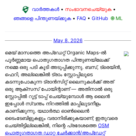
വാർത്തകൾ
•
സംഭാവനചെയ്യുക
•
ഞങ്ങളെ പിന്തുണയ്ക്കുക
•
FAQ
•
GitHub
🌐 ML
May 8, 2026
മെയ് മാസത്തെ അപ്ഡേറ്റ് Organic Maps-ൽ
പൂർണ്ണമായ പൊതുഗതാഗത പിന്തുണയിലേക്ക്
നമ്മെ ഒരു പടി കൂടി അടുപ്പിക്കുന്നു. ബസ്, ട്രെയിൻ,
ഫെറി, അല്ലെങ്കിൽ ട്രാം സ്റ്റോപ്പിലൂടെ
കടന്നുപോകുന്ന ട്രാൻസിറ്റ് ലൈനുകൾക്ക് അത്
ഒരു ആക്സസ് പോയിന്റാണ് — അതിനാൽ ഒരു
സ്റ്റോപ്പിൽ റൂട്ട് ടാപ്പ് ചെയ്യുമ്പോൾ ആ ലൈൻ
ഇപ്പോൾ സ്വന്തം നിറത്തിൽ മാപ്പിലുടനീളം
കാണിക്കുന്നു. യഥാർത്ഥ ഓൺലൈൻ
ടൈംടേബിളുകളും വരാനിരിക്കുകയാണ്; ഇതുവരെ
ചെയ്തിട്ടില്ലെങ്കിൽ, നിന്റെ പ്രദേശത്തെ
OSM
പൊതുഗതാഗത ഡാറ്റ ചേർക്കാൻ/അപ്ഡേറ്റ്