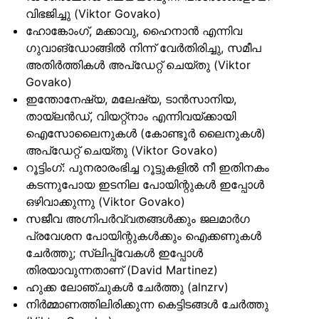
വിഭജിച്ചു (Viktor Govako)
ഹോങ്കോംഗ്, മക്കാവു, ഹൈനാൻ എന്നിവ
ഗുവാങ്ഡോങ്ങിൽ നിന്ന് വേർതിരിച്ചു, സമീപ
അതിർത്തികൾ അപ്ഡേറ്റ് ചെയ്തു (Viktor
Govako)
ഇന്തോനേഷ്യ, മലേഷ്യ, ടാൻസാനിയ,
തായ്‌ലൻഡ്, വിയറ്റ്നാം എന്നിവയ്ക്കായി
ഐസോലൈനുകൾ (കോണ്ടൂർ ലൈനുകൾ)
അപ്ഡേറ്റ് ചെയ്തു (Viktor Govako)
റൂട്ടിംഗ്: പുനരാരംഭിച്ച റൂട്ടുകളിൽ നീ ഇതിനകം
കടന്നുപോയ ഇടനില പോയിന്റുകൾ ഇപ്പോൾ
ഒഴിവാക്കുന്നു (Viktor Govako)
സജീവ അഗ്നിപർവ്വതങ്ങൾക്കും ജലമാർഗ
പ്രവേശന പോയിന്റുകൾക്കും ഐക്കണുകൾ
ചേർത്തു; സ്ലിപ്പ്‌വേകൾ ഇപ്പോൾ
തിരയാവുന്നതാണ് (David Martinez)
ഹുക്ക ലോഞ്ചുകൾ ചേർത്തു (alnzrv)
നിർമ്മാണത്തിലിരിക്കുന്ന കെട്ടിടങ്ങൾ ചേർത്തു