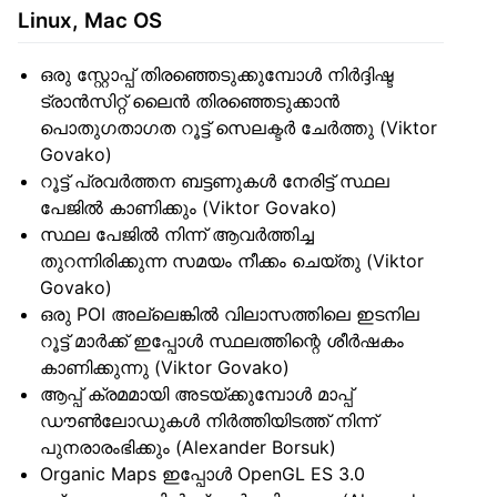
Linux, Mac OS
ഒരു സ്റ്റോപ്പ് തിരഞ്ഞെടുക്കുമ്പോൾ നിർദ്ദിഷ്ട
ട്രാൻസിറ്റ് ലൈൻ തിരഞ്ഞെടുക്കാൻ
പൊതുഗതാഗത റൂട്ട് സെലക്ടർ ചേർത്തു (Viktor
Govako)
റൂട്ട് പ്രവർത്തന ബട്ടണുകൾ നേരിട്ട് സ്ഥല
പേജിൽ കാണിക്കും (Viktor Govako)
സ്ഥല പേജിൽ നിന്ന് ആവർത്തിച്ച
തുറന്നിരിക്കുന്ന സമയം നീക്കം ചെയ്തു (Viktor
Govako)
ഒരു POI അല്ലെങ്കിൽ വിലാസത്തിലെ ഇടനില
റൂട്ട് മാർക്ക് ഇപ്പോൾ സ്ഥലത്തിന്റെ ശീർഷകം
കാണിക്കുന്നു (Viktor Govako)
ആപ്പ് ക്രമമായി അടയ്ക്കുമ്പോൾ മാപ്പ്
ഡൗൺലോഡുകൾ നിർത്തിയിടത്ത് നിന്ന്
പുനരാരംഭിക്കും (Alexander Borsuk)
Organic Maps ഇപ്പോൾ OpenGL ES 3.0