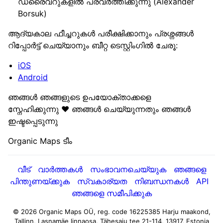
ഡ്രൈവറുകളിൽ പ്രവർത്തിക്കുന്നു (Alexander
Borsuk)
ആദ്യകാല ഫീച്ചറുകൾ പരീക്ഷിക്കാനും പ്രശ്നങ്ങൾ
റിപ്പോർട്ട് ചെയ്യാനും ബീറ്റ ടെസ്റ്റിംഗിൽ ചേരൂ:
iOS
Android
ഞങ്ങൾ ഞങ്ങളുടെ ഉപയോക്താക്കളെ
സ്നേഹിക്കുന്നു ❤️ ഞങ്ങൾ ചെയ്യുന്നതും ഞങ്ങൾ
ഇഷ്ടപ്പെടുന്നു
Organic Maps ടീം
വീട്
വാർത്തകൾ
സംഭാവനചെയ്യുക
ഞങ്ങളെ
പിന്തുണയ്ക്കുക
സ്വകാര്യത
നിബന്ധനകൾ
API
ഞങ്ങളെ സമീപിക്കുക
© 2026 Organic Maps OÜ, reg. code 16225385
Harju maakond,
Tallinn, Lasnamäe linnaosa, Tähesaju tee 21-114, 13917, Estonia