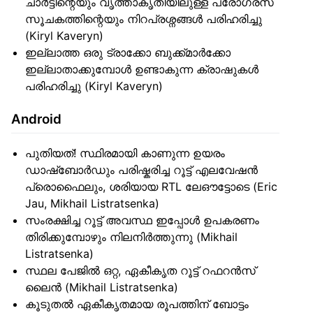
ചാർട്ടിന്റെയും വൃത്താകൃതിയിലുള്ള പ്രോഗ്രസ്
സൂചകത്തിന്റെയും നിറപ്രശ്നങ്ങൾ പരിഹരിച്ചു
(Kiryl Kaveryn)
ഇല്ലാത്ത ഒരു ട്രാക്കോ ബുക്ക്മാർക്കോ
ഇല്ലാതാക്കുമ്പോൾ ഉണ്ടാകുന്ന ക്രാഷുകൾ
പരിഹരിച്ചു (Kiryl Kaveryn)
Android
പുതിയത്! സ്ഥിരമായി കാണുന്ന ഉയരം
ഡാഷ്ബോർഡും പരിഷ്കരിച്ച റൂട്ട് എലവേഷൻ
പ്രൊഫൈലും, ശരിയായ RTL ലേഔട്ടോടെ (Eric
Jau, Mikhail Listratsenka)
സംരക്ഷിച്ച റൂട്ട് അവസ്ഥ ഇപ്പോൾ ഉപകരണം
തിരിക്കുമ്പോഴും നിലനിർത്തുന്നു (Mikhail
Listratsenka)
സ്ഥല പേജിൽ ഒറ്റ, ഏകീകൃത റൂട്ട് റഫറൻസ്
ലൈൻ (Mikhail Listratsenka)
കൂടുതൽ ഏകീകൃതമായ രൂപത്തിന് ബോട്ടം