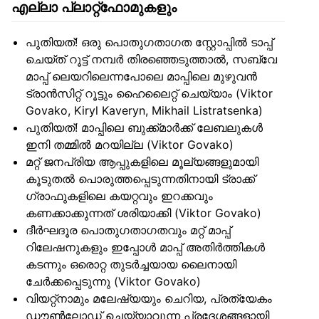
എല്ലാ പ്ലാറ്റ്ഫോമുകളും
പുതിയത്! ഒരു പൊതുഗതാഗത സ്റ്റോപ്പിൽ ടാപ്പ്
ചെയ്ത് റൂട്ട് നമ്പർ തിരഞ്ഞെടുത്താൽ, സബ്‌വേ
മാപ്പ് ലെയറിലെന്നപോലെ മാപ്പിലെ മുഴുവൻ
ട്രാൻസിറ്റ് റൂട്ടും ഹൈലൈറ്റ് ചെയ്യാം (Viktor
Govako, Kiryl Kaveryn, Mikhail Listratsenka)
പുതിയത്! മാപ്പിലെ ബുക്ക്മാർക്ക് ലേബലുകൾ
ഇനി തമ്മിൽ മറയില്ല (Viktor Govako)
മറ്റ് ജനപ്രിയ ആപ്പുകളിലെ മൂല്യങ്ങളുമായി
കൂടുതൽ പൊരുത്തപ്പെടുന്നതിനായി ട്രാക്ക്
ഗ്രാഫുകളിലെ കയറ്റവും ഇറക്കവും
കണക്കാക്കുന്നത് ശരിയാക്കി (Viktor Govako)
ദീർഘദൂര പൊതുഗതാഗതവും മറ്റ് മാപ്പ്
റിലേഷനുകളും ഇപ്പോൾ മാപ്പ് അതിർത്തികൾ
കടന്നും ഒരൊറ്റ തുടർച്ചയായ ലൈനായി
ചേർക്കപ്പെടുന്നു (Viktor Govako)
വിയറ്റ്നാമും മലേഷ്യയും ചെറിയ, പ്രത്യേകം
ഡൗൺലോഡ് ചെയ്യാവുന്ന പ്രദേശങ്ങളായി