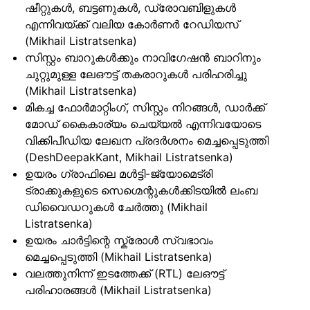
ഷീറ്റുകൾ, ബട്ടണുകൾ, ഡ്രോവബിളുകൾ
എന്നിവയ്ക്ക് വലിയ കോർണർ റേഡിയസ്
(Mikhail Listratsenka)
സിസ്റ്റം ബാറുകൾക്കും നാവിഗേഷൻ ബാറിനും
ചുറ്റുമുള്ള ലേഔട്ട് തകരാറുകൾ പരിഹരിച്ചു
(Mikhail Listratsenka)
മികച്ച ഫോർമാറ്റിംഗ്, സിസ്റ്റം നിറങ്ങൾ, ഡാർക്ക്
മോഡ് കൈകാര്യം ചെയ്യൽ എന്നിവയോടെ
വിക്കിപീഡിയ ലേഖന പ്രദർശനം മെച്ചപ്പെടുത്തി
(DeshDeepakKant, Mikhail Listratsenka)
ഉയരം ഗ്രാഫിലെ മൾട്ടി-ജ്യോമെട്രി
ട്രാക്കുകളുടെ സെഗ്മെന്റുകൾക്കിടയിൽ ലംബ
ഡിവൈഡറുകൾ ചേർത്തു (Mikhail
Listratsenka)
ഉയരം ചാർട്ടിന്റെ സ്ക്രോൾ സ്വഭാവം
മെച്ചപ്പെടുത്തി (Mikhail Listratsenka)
വലത്തുനിന്ന് ഇടത്തേക്ക് (RTL) ലേഔട്ട്
പരിഹാരങ്ങൾ (Mikhail Listratsenka)