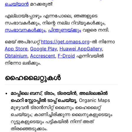
ചെയ്യാൻ
മറക്കരുത്!
എല്ലായ്പ്പോഴും എന്നപോലെ, ഞങ്ങളുടെ
സംഭാവകർക്കും, നിന്റെ നല്ല റിവ്യൂകൾക്കും,
സംഭാവനകൾക്കും
,
പിന്തുണയ്ക്കും
വളരെ നന്ദി.
മെയ് അപ്ഡേറ്റ്
https://get.omaps.org
-ൽ നിന്നോ
App Store
,
Google Play
,
Huawei AppGallery
,
Obtainium
,
Accrescent
,
F-Droid
എന്നിവയിൽ
നിന്നോ ലഭിക്കും.
ഹൈലൈറ്റുകൾ
മാപ്പിലെ ബസ്, ട്രാം, ട്രെയിൻ, അല്ലെങ്കിൽ
ഫെറി സ്റ്റോപ്പിൽ ടാപ്പ് ചെയ്യൂ,
Organic Maps
മുഴുവൻ ട്രാൻസിറ്റ് ലൈനും ഹൈലൈറ്റ്
ചെയ്യും; കാണിച്ചിരിക്കുന്ന ലൈനുകളുടെയും
റൂട്ടുകളുടെയും പട്ടികയിൽ നിന്ന് അത്
തിരഞ്ഞെടുക്കാം.