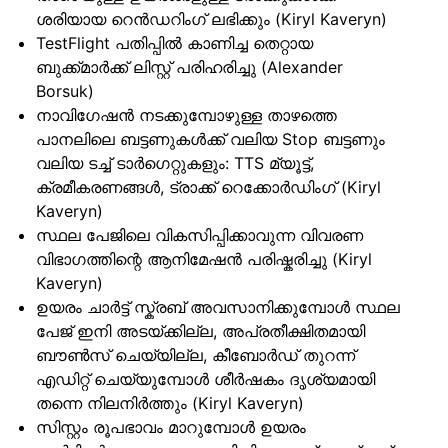
ശരിയായ റെൻഡറിംഗ് ലഭിക്കും (Kiryl Kaveryn)
TestFlight പതിപ്പിൽ കാണിച്ച തെറ്റായ
ബുക്ക്മാർക്ക് ലിസ്റ്റ് പരിഹരിച്ചു (Alexander
Borsuk)
നാവിഗേഷൻ നടക്കുമ്പോഴുള്ള താഴത്തെ
പാനലിലെ ബട്ടണുകൾക്ക് വലിയ Stop ബട്ടണും
വലിയ ടച്ച് ടാർഗെറ്റുകളും: TTS മ്യൂട്ട്,
ക്രമീകരണങ്ങൾ, ട്രാക്ക് റെക്കോർഡിംഗ് (Kiryl
Kaveryn)
സ്ഥല പേജിലെ വികസിപ്പിക്കാവുന്ന വിവരണ
വിഭാഗത്തിന്റെ ആനിമേഷൻ പരിഷ്കരിച്ചു (Kiryl
Kaveryn)
ഉയരം ചാർട്ട് സ്ക്രബ് അവസാനിക്കുമ്പോൾ സ്ഥല
പേജ് ഇനി അടയ്ക്കില്ല, അപ്രതീക്ഷിതമായി
ബൗൺസ് ചെയ്യില്ല, കീബോർഡ് തുറന്ന്
എഡിറ്റ് ചെയ്യുമ്പോൾ ശീർഷകം ദൃശ്യമായി
തന്നെ നിലനിർത്തും (Kiryl Kaveryn)
സിസ്റ്റം രൂപഭാവം മാറുമ്പോൾ ഉയരം