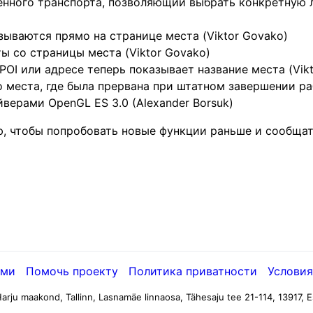
нного транспорта, позволяющий выбрать конкретную 
ываются прямо на странице места (Viktor Govako)
 со страницы места (Viktor Govako)
OI или адресе теперь показывает название места (Vikt
о места, где была прервана при штатном завершении раб
йверами OpenGL ES 3.0 (Alexander Borsuk)
, чтобы попробовать новые функции раньше и сообщат
ами
Помочь проекту
Политика приватности
Условия
arju maakond, Tallinn, Lasnamäe linnaosa, Tähesaju tee 21-114, 13917, E