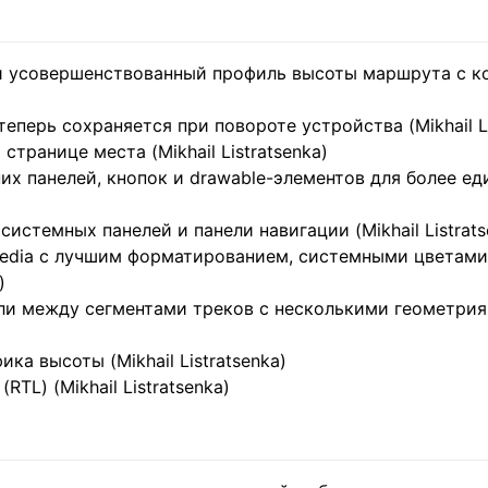
 усовершенствованный профиль высоты маршрута с кор
перь сохраняется при повороте устройства (Mikhail Li
транице места (Mikhail Listratsenka)
их панелей, кнопок и drawable-элементов для более е
истемных панелей и панели навигации (Mikhail Listrats
pedia с лучшим форматированием, системными цветам
)
и между сегментами треков с несколькими геометриям
ка высоты (Mikhail Listratsenka)
TL) (Mikhail Listratsenka)