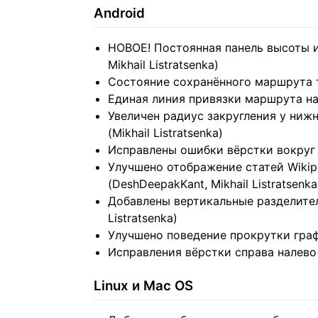
Android
НОВОЕ! Постоянная панель высоты и
Mikhail Listratsenka)
Состояние сохранённого маршрута те
Единая линия привязки маршрута на с
Увеличен радиус закругления у нижн
(Mikhail Listratsenka)
Исправлены ошибки вёрстки вокруг с
Улучшено отображение статей Wiki
(DeshDeepakKant, Mikhail Listratsenka
Добавлены вертикальные разделител
Listratsenka)
Улучшено поведение прокрутки графи
Исправления вёрстки справа налево (R
Linux и Mac OS