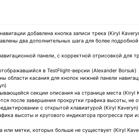
вигации добавлена кнопка записи трека (Kiryl Kavery
бавлены два дополнительных шага для более подробно
навигационной панели, с корректной отрисовкой для 
тображавшийся в TestFlight-версии (Alexander Borsuk)
ны области касания для кнопок нижней панели навигац
yn)
вающейся секции описания на странице места (Kiryl K
тся после завершения прокрутки графика высоты, не 
едактировании с открытой клавиатурой (Kiryl Kaveryn)
афика высоты и кругового индикатора прогресса при 
 или метки, которых больше не существует (Kiryl Kave