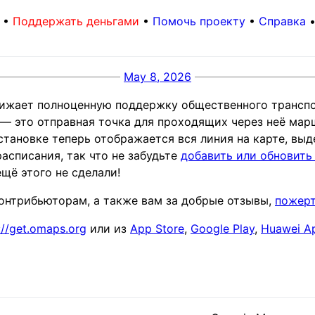
•
Поддержать деньгами
•
Помочь проекту
•
Справка
May 8, 2026
ижает полноценную поддержку общественного транспор
я — это отправная точка для проходящих через неё ма
становке теперь отображается вся линия на карте, вы
асписания, так что не забудьте
добавить или обновит
щё этого не сделали!
контрибьюторам, а также вам за добрые отзывы,
пожер
://get.omaps.org
или из
App Store
,
Google Play
,
Huawei Ap