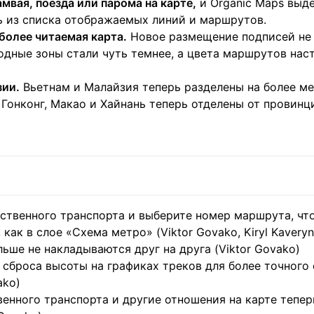
мвая, поезда или парома на карте,
и Organic Maps выд
ь из списка отображаемых линий и маршрутов.
более читаемая карта.
Новое размещение подписей не 
ходные зоны стали чуть темнее, а цвета маршрутов нас
зии.
Вьетнам и Малайзия теперь разделены на более ме
 Гонконг, Макао и Хайнань теперь отделены от провинц
ственного транспорта и выберите номер маршрута, чт
ак в слое «Схема метро» (Viktor Govako, Kiryl Kaveryn, 
ьше не накладываются друг на друга (Viktor Govako)
сброса высоты на графиках треков для более точного 
ako)
ного транспорта и другие отношения на карте тепер