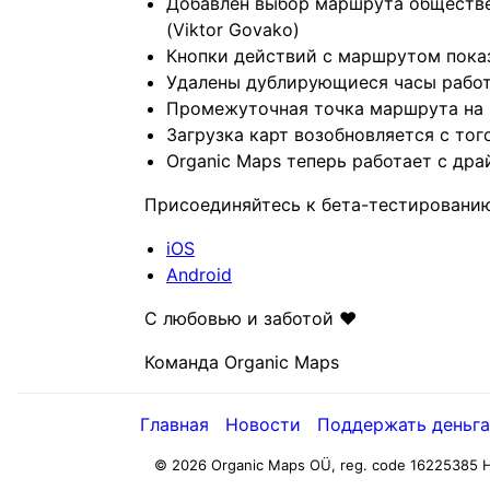
Добавлен выбор маршрута обществе
(Viktor Govako)
Кнопки действий с маршрутом показ
Удалены дублирующиеся часы работы
Промежуточная точка маршрута на P
Загрузка карт возобновляется с тог
Organic Maps теперь работает с дра
Присоединяйтесь к бета-тестированию
iOS
Android
С любовью и заботой ❤️
Команда Organic Maps
Главная
Новости
Поддержать деньг
© 2026 Organic Maps OÜ, reg. code 16225385
H