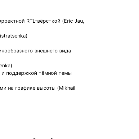
ректной RTL-вёрсткой (Eric Jau,
stratsenka)
динообразного внешнего вида
enka)
и и поддержкой тёмной темы
и на графике высоты (Mikhail