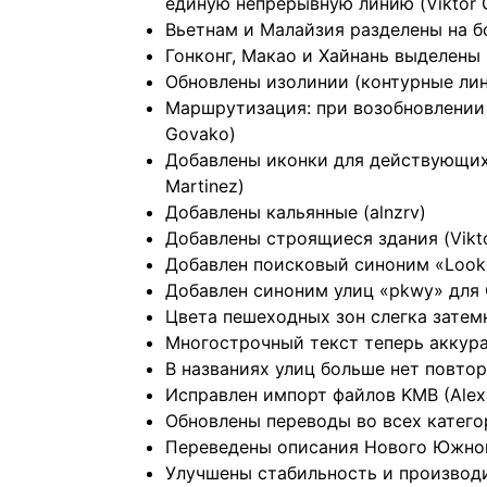
единую непрерывную линию (Viktor 
Вьетнам и Малайзия разделены на б
Гонконг, Макао и Хайнань выделены 
Обновлены изолинии (контурные лини
Маршрутизация: при возобновлении
Govako)
Добавлены иконки для действующих 
Martinez)
Добавлены кальянные (alnzrv)
Добавлены строящиеся здания (Vikt
Добавлен поисковый синоним «Looko
Добавлен синоним улиц «pkwy» для 
Цвета пешеходных зон слегка затем
Многострочный текст теперь аккурат
В названиях улиц больше нет повтор
Исправлен импорт файлов KMB (Alex
Обновлены переводы во всех категор
Переведены описания Нового Южного
Улучшены стабильность и производ