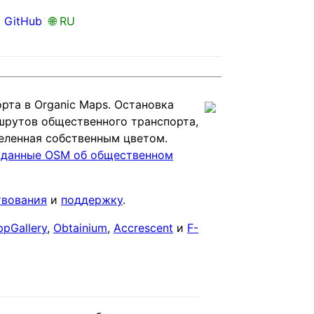
•
GitHub
🌐 RU
та в Organic Maps. Остановка
ршрутов общественного транспорта,
деленная собственным цветом.
ь данные OSM об общественном
твования
и
поддержку
.
pGallery
,
Obtainium
,
Accrescent
и
F-