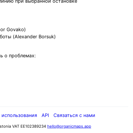
линию при выбранной остановке
or Govako)
оты (Alexander Borsuk)
ь о проблемах:
 использования
API
Связаться с нами
stonia
VAT EE102389234
hello@organicmaps.app