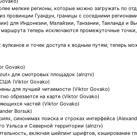
Govako)
олее мелкие регионы, которые можно загружать по отде
из провинции Гуандун, границы с соседними регионами
и) для Индонезии, Малайзии, Танзании, Таиланда и Вье
 маршрута теперь исключаются промежуточные точки, 
вулканов и точек доступа к водным путям; теперь мож
or Govako)
ut» для смотровых площадок (alnzrv)
США (Viktor Govako)
нены для лучшей читаемости (Viktor Govako)
но обрезается на карте (Viktor Govako)
яющихся частей (Viktor Govako)
ander Borsuk)
иях, синонимах поиска и строках интерфейса (Alexande
 Уэльса и Северной территории (alnzrv)
ительность, включая шейпинг шрифтов, кэширование г