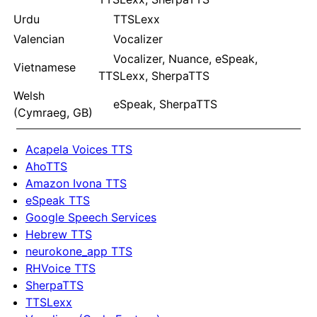
Urdu
TTSLexx
Valencian
Vocalizer
Vocalizer, Nuance, eSpeak,
Vietnamese
TTSLexx, SherpaTTS
Welsh
eSpeak, SherpaTTS
(Cymraeg, GB)
Acapela Voices TTS
AhoTTS
Amazon Ivona TTS
eSpeak TTS
Google Speech Services
Hebrew TTS
neurokone_app TTS
RHVoice TTS
SherpaTTS
TTSLexx