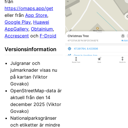
från
https://omaps.app/get
eller från
App Store
,
Google Play
,
Huawei
AppGallery
,
Obtainium
,
Accrescent
och
F-Droid
Versionsinformation
Julgranar och
julmarknader visas nu
på kartan (Viktor
Govako)
OpenStreetMap-data är
aktuell från den 14
december 2025 (Viktor
Govako)
Nationalparksgränser
och etiketter är mindre