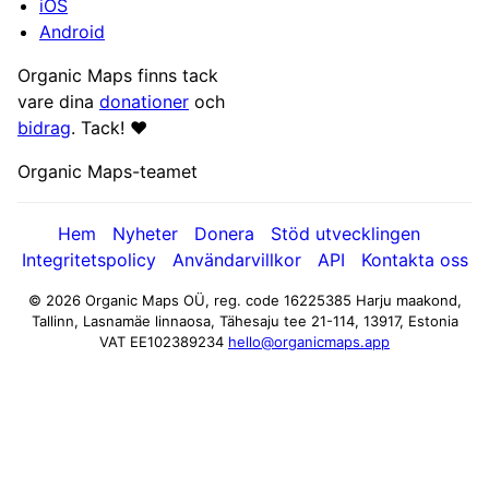
iOS
Android
Organic Maps finns tack
vare dina
donationer
och
bidrag
. Tack! ❤️
Organic Maps-teamet
Hem
Nyheter
Donera
Stöd utvecklingen
Integritetspolicy
Användarvillkor
API
Kontakta oss
© 2026 Organic Maps OÜ, reg. code 16225385
Harju maakond,
Tallinn, Lasnamäe linnaosa, Tähesaju tee 21-114, 13917, Estonia
VAT EE102389234
hello@organicmaps.app