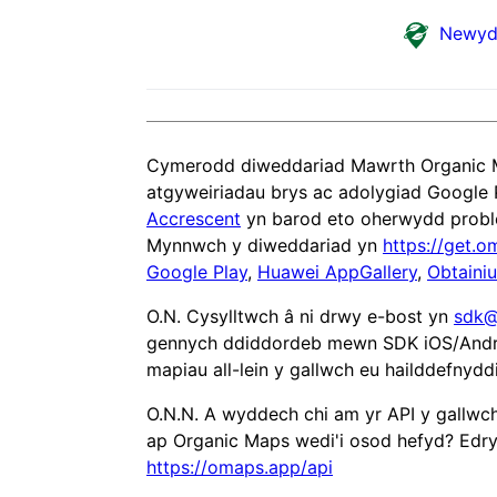
Newyd
Cymerodd diweddariad Mawrth Organic 
atgyweiriadau brys ac adolygiad Google 
Accrescent
yn barod eto oherwydd probl
Mynnwch y diweddariad yn
https://get.o
Google Play
,
Huawei AppGallery
,
Obtaini
O.N. Cysylltwch â ni drwy e-bost yn
sdk@
gennych ddiddordeb mewn SDK iOS/And
mapiau all-lein y gallwch eu hailddefnydd
O.N.N. A wyddech chi am yr API y gallwc
ap Organic Maps wedi'i osod hefyd? Edr
https://omaps.app/api