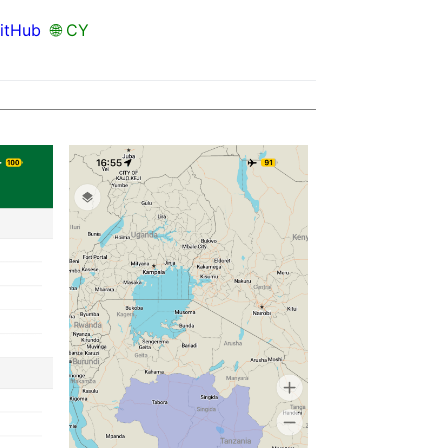
itHub
🌐 CY