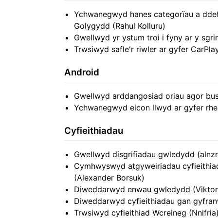
Ychwanegwyd hanes categorïau a dde
Golygydd (Rahul Kolluru)
Gwellwyd yr ystum troi i fyny ar y sgrin
Trwsiwyd safle'r riwler ar gyfer CarPla
Android
Gwellwyd arddangosiad oriau agor bus
Ychwanegwyd eicon llwyd ar gyfer rhe
Cyfieithiadau
Gwellwyd disgrifiadau gwledydd (alnzr
Cymhwyswyd atgyweiriadau cyfieithi
(Alexander Borsuk)
Diweddarwyd enwau gwledydd (Vikto
Diweddarwyd cyfieithiadau gan gyfran
Trwsiwyd cyfieithiad Wcreineg (Nnifria