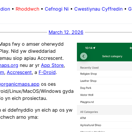
dion
•
Rhoddwch
•
Cefnogi Ni
•
Cwestiynau Cyffredin
•
G
March 12, 2026
Maps fwy o amser oherwydd
Play. Nid yw diweddariad
emau siop apiau Accrescent.
maps.org
neu ar yr
App Store
,
um
,
Accrescent
, a
F-Droid
.
organicmaps.app
os oes
roid/Linux/MacOS/Windows gyda
io yn eich prosiectau.
h ei ddefnyddio yn eich ap os yw
ychwch arno yma: