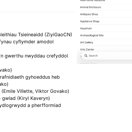
leithiau Tsieineaidd (ZiyiGaoCN)
fynau cyflymder amodol
y'n gwerthu nwyddau crefyddol
vako)
rafnidiaeth gyhoeddus heb
ako)
(Emile Villette, Viktor Govako)
 gwlad (Kiryl Kaveryn)
ydlogrwydd a pherfformiad