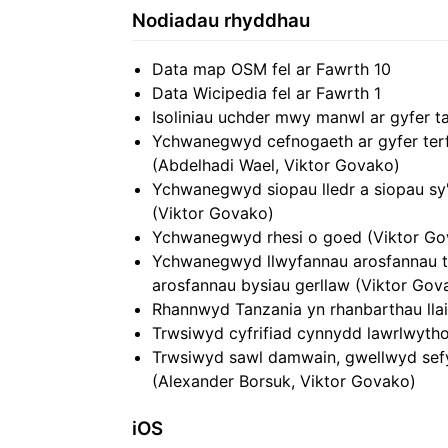
Nodiadau rhyddhau
Data map OSM fel ar Fawrth 10
Data Wicipedia fel ar Fawrth 1
Isoliniau uchder mwy manwl ar gyfer ta
Ychwanegwyd cefnogaeth ar gyfer ter
(Abdelhadi Wael, Viktor Govako)
Ychwanegwyd siopau lledr a siopau s
(Viktor Govako)
Ychwanegwyd rhesi o goed (Viktor Go
Ychwanegwyd llwyfannau arosfannau t
arosfannau bysiau gerllaw (Viktor Gov
Rhannwyd Tanzania yn rhanbarthau llai 
Trwsiwyd cyfrifiad cynnydd lawrlwytho
Trwsiwyd sawl damwain, gwellwyd sef
(Alexander Borsuk, Viktor Govako)
iOS