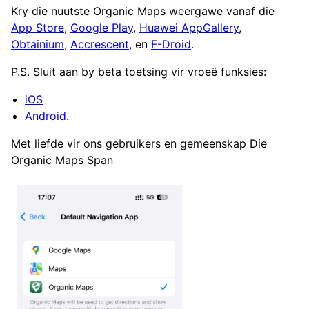
Kry die nuutste Organic Maps weergawe vanaf die
App Store
,
Google Play
,
Huawei AppGallery
,
Obtainium
,
Accrescent
, en
F-Droid
.
P.S. Sluit aan by beta toetsing vir vroeë funksies:
iOS
Android
.
Met liefde vir ons gebruikers en gemeenskap Die
Organic Maps Span