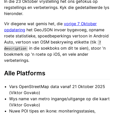
In die 23 Oktober vrystelling het ons gefokus op
regstellings en verbeterings. Kyk die gedetailleerde lys
hieronder.
Vir diegene wat gemis het, die
vorige 7 Oktober
opdatering
het GeoJSON invoer bygevoeg, opname
roete statistieke, spoedbeperkings vertoon in Android
Auto, vertoon van OSM beskrywing etikette (tik
?
in die soekboks om dit te sien), stoor 'n
description
boekmerk op 'n roete op iOS, en vele ander
verbeterings.
Alle Platforms
Vars OpenStreetMap data vanaf 21 Oktober 2025
(Viktor Govako)
Wys name van metro ingange/uitgange op die kaart
(Viktor Govako)
Nuwe POI tipes en ikone: moniteringsstasies,