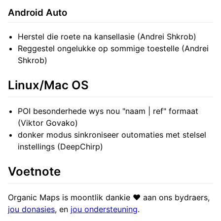
Android Auto
Herstel die roete na kansellasie (Andrei Shkrob)
Reggestel ongelukke op sommige toestelle (Andrei
Shkrob)
Linux/Mac OS
POI besonderhede wys nou "naam | ref" formaat
(Viktor Govako)
donker modus sinkroniseer outomaties met stelsel
instellings (DeepChirp)
Voetnote
Organic Maps is moontlik dankie ❤️ aan ons bydraers,
jou donasies
, en
jou ondersteuning
.