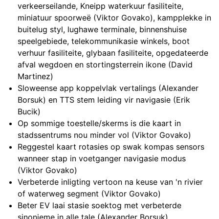
verkeerseilande, Kneipp waterkuur fasiliteite,
miniatuur spoorweë (Viktor Govako), kampplekke in
buitelug styl, lughawe terminale, binnenshuise
speelgebiede, telekommunikasie winkels, boot
verhuur fasiliteite, glybaan fasiliteite, opgedateerde
afval wegdoen en stortingsterrein ikone (David
Martinez)
Sloweense app koppelvlak vertalings (Alexander
Borsuk) en TTS stem leiding vir navigasie (Erik
Bucik)
Op sommige toestelle/skerms is die kaart in
stadssentrums nou minder vol (Viktor Govako)
Reggestel kaart rotasies op swak kompas sensors
wanneer stap in voetganger navigasie modus
(Viktor Govako)
Verbeterde inligting vertoon na keuse van 'n rivier
of waterweg segment (Viktor Govako)
Beter EV laai stasie soektog met verbeterde
sinonieme in alle tale (Alexander Borsuk)