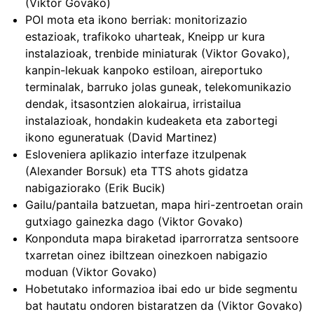
(Viktor Govako)
POI mota eta ikono berriak: monitorizazio
estazioak, trafikoko uharteak, Kneipp ur kura
instalazioak, trenbide miniaturak (Viktor Govako),
kanpin-lekuak kanpoko estiloan, aireportuko
terminalak, barruko jolas guneak, telekomunikazio
dendak, itsasontzien alokairua, irristailua
instalazioak, hondakin kudeaketa eta zabortegi
ikono eguneratuak (David Martinez)
Esloveniera aplikazio interfaze itzulpenak
(Alexander Borsuk) eta TTS ahots gidatza
nabigaziorako (Erik Bucik)
Gailu/pantaila batzuetan, mapa hiri-zentroetan orain
gutxiago gainezka dago (Viktor Govako)
Konponduta mapa biraketad iparrorratza sentsoore
txarretan oinez ibiltzean oinezkoen nabigazio
moduan (Viktor Govako)
Hobetutako informazioa ibai edo ur bide segmentu
bat hautatu ondoren bistaratzen da (Viktor Govako)