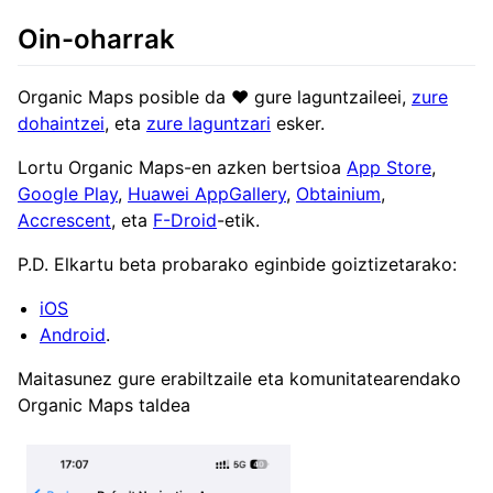
Oin-oharrak
Organic Maps posible da ❤️ gure laguntzaileei,
zure
dohaintzei
, eta
zure laguntzari
esker.
Lortu Organic Maps-en azken bertsioa
App Store
,
Google Play
,
Huawei AppGallery
,
Obtainium
,
Accrescent
, eta
F-Droid
-etik.
P.D. Elkartu beta probarako eginbide goiztizetarako:
iOS
Android
.
Maitasunez gure erabiltzaile eta komunitatearendako
Organic Maps taldea