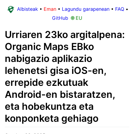
Albisteak
•
Eman
•
Lagundu garapenean
•
FAQ
•
GitHub
🌐 EU
Urriaren 23ko argitalpena:
Organic Maps EBko
nabigazio aplikazio
lehenetsi gisa iOS-en,
errepide ezkutuak
Android-en bistaratzen,
eta hobekuntza eta
konponketa gehiago