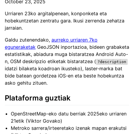
October 23, 2025
Urriaren 23ko argitalpenean, konponketa eta
hobekuntzetan zentratu gara. Ikusi zerrenda zehatza
jarraian.
Galdu zutenendako,
aurreko urriaren 7ko
eguneraketak
GeoJSON inportazioa, bideen grabaketa
estatistikak, abiadura muga bistaratzea Android Auto-
n, OSM deskripzio etiketak bistaratzea (
?description
idatzi bilaketa koadroan ikusteko), laster-marka bat
bide batean gordetzea iOS-en eta beste hobekuntza
asko gehitu zituen.
Plataforma guztiak
OpenStreetMap-eko datu berriak 2025eko urriaren
21etik (Viktor Govako)
Metroko sarrera/irteeretako izenak mapan erakutsi