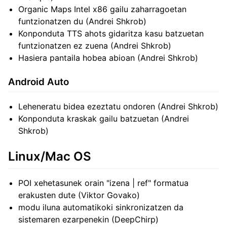
Organic Maps Intel x86 gailu zaharragoetan
funtzionatzen du (Andrei Shkrob)
Konponduta TTS ahots gidaritza kasu batzuetan
funtzionatzen ez zuena (Andrei Shkrob)
Hasiera pantaila hobea abioan (Andrei Shkrob)
Android Auto
Leheneratu bidea ezeztatu ondoren (Andrei Shkrob)
Konponduta kraskak gailu batzuetan (Andrei
Shkrob)
Linux/Mac OS
POI xehetasunek orain "izena | ref" formatua
erakusten dute (Viktor Govako)
modu iluna automatikoki sinkronizatzen da
sistemaren ezarpenekin (DeepChirp)