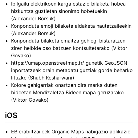
Ibilgailu elektrikoen karga estazio bilaketa hobea
hizkuntza guztietan sinonimo hobetuekin
(Alexander Borsuk)
Konponduta emoji bilaketa aldaketa hautatzaileekin
(Alexander Borsuk)
Konponduta bilaketa emaitza gehiegi bistaratzen
ziren helbide oso batzuen kontsultetarako (Viktor
Govako)
https://umap.openstreetmap.fr/ gunetik GeoJSON
inportatzeak orain metadatu guztiak gorde beharko
lituzke (Shubh Kesharwani)
Kolore gehigarriak onartzen dira marka duten
bideetan Mendizaletza Bideen mapa geruzarako
(Viktor Govako)
iOS
EB erabiltzaileek Organic Maps nabigazio aplikazio