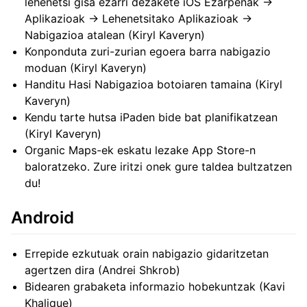
lehenetsi gisa ezarri dezakete iOS Ezarpenak →
Aplikazioak → Lehenetsitako Aplikazioak →
Nabigazioa atalean (Kiryl Kaveryn)
Konponduta zuri-zurian egoera barra nabigazio
moduan (Kiryl Kaveryn)
Handitu Hasi Nabigazioa botoiaren tamaina (Kiryl
Kaveryn)
Kendu tarte hutsa iPaden bide bat planifikatzean
(Kiryl Kaveryn)
Organic Maps-ek eskatu lezake App Store-n
baloratzeko. Zure iritzi onek gure taldea bultzatzen
du!
Android
Errepide ezkutuak orain nabigazio gidaritzetan
agertzen dira (Andrei Shkrob)
Bidearen grabaketa informazio hobekuntzak (Kavi
Khalique)