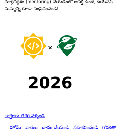
మార్గనిర్దేశం (mentoring) చేయడంలో ఆసక్తి ఉంటే, దయచేసి
మమ్మల్ని కూడా సంప్రదించండి!
వార్తలకు తిరిగి వెళ్ళండి
హోమ్
వార్తలు
దానం చేయండి
సహకరించండి
గోప్యతా