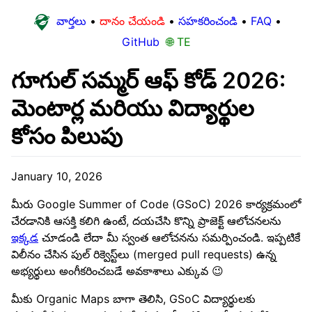
వార్తలు
•
దానం చేయండి
•
సహకరించండి
•
FAQ
•
GitHub
🌐 TE
గూగుల్ సమ్మర్ ఆఫ్ కోడ్ 2026:
మెంటార్ల మరియు విద్యార్థుల
కోసం పిలుపు
January 10, 2026
మీరు Google Summer of Code (GSoC) 2026 కార్యక్రమంలో
చేరడానికి ఆసక్తి కలిగి ఉంటే, దయచేసి కొన్ని ప్రాజెక్ట్ ఆలోచనలను
ఇక్కడ
చూడండి లేదా మీ స్వంత ఆలోచనను సమర్పించండి. ఇప్పటికే
విలీనం చేసిన పుల్ రిక్వెస్ట్‌లు (merged pull requests) ఉన్న
అభ్యర్థులు అంగీకరించబడే అవకాశాలు ఎక్కువ 😉
మీకు Organic Maps బాగా తెలిసి, GSoC విద్యార్థులకు