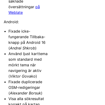
saknade
översättningar
på
Weblate
Android:
Fixade icke-
fungerande Tillbaka-
knapp på Android 16
(
Andrei Shkrob
)
Använd ljust karttema
som standard med
mörkt tema när
navigering är aktiv
(
Viktor Govako
)
Fixade duplicerade
OSM-redigeringar
(
Alexander Borsuk
)
Visa alla sökresultat
korrekt på kartan