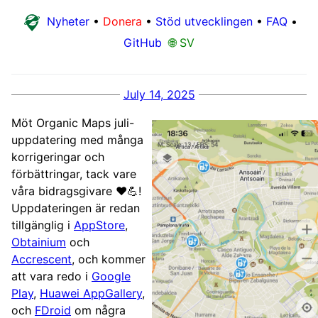
Nyheter
•
Donera
•
Stöd utvecklingen
•
FAQ
•
GitHub
🌐 SV
July 14, 2025
Möt Organic Maps juli-
uppdatering med många
korrigeringar och
förbättringar, tack vare
våra bidragsgivare ❤️💪!
Uppdateringen är redan
tillgänglig i
AppStore
,
Obtainium
och
Accrescent
, och kommer
att vara redo i
Google
Play
,
Huawei AppGallery
,
och
FDroid
om några