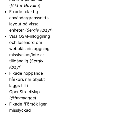
(
Viktor Govako
)
Fixade felaktig
användargränssnitts-
layout på vissa
enheter (
Sergiy Kozyr
)
Visa OSM-inloggning
och lösenord om
webbläsarinloggning
misslyckas/inte är
tillgänglig (
Sergiy
Kozyr
)
Fixade hoppande
hårkors när objekt
läggs till i
OpenStreetMap
(
@hemanggs
)
Fixade "Försök igen
misslyckad