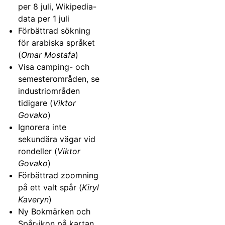
per 8 juli, Wikipedia-
data per 1 juli
Förbättrad sökning
för arabiska språket
(
Omar Mostafa
)
Visa camping- och
semesterområden, se
industriområden
tidigare (
Viktor
Govako
)
Ignorera inte
sekundära vägar vid
rondeller (
Viktor
Govako
)
Förbättrad zoomning
på ett valt spår (
Kiryl
Kaveryn
)
Ny Bokmärken och
Spår-ikon på kartan