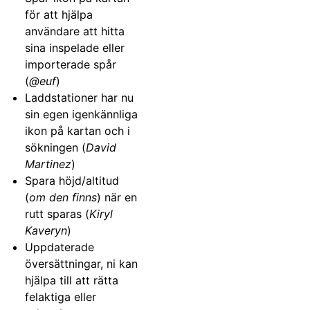
för att hjälpa
användare att hitta
sina inspelade eller
importerade spår
(
@euf
)
Laddstationer har nu
sin egen igenkännliga
ikon på kartan och i
sökningen (
David
Martinez
)
Spara höjd/altitud
(
om den finns
) när en
rutt sparas (
Kiryl
Kaveryn
)
Uppdaterade
översättningar, ni kan
hjälpa till att rätta
felaktiga eller