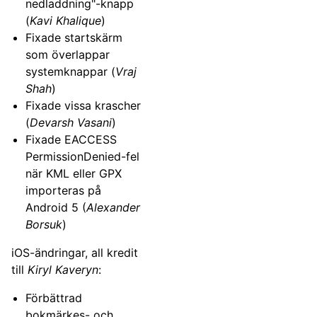
nedladdning"-knapp
(
Kavi Khalique
)
Fixade startskärm
som överlappar
systemknappar (
Vraj
Shah
)
Fixade vissa krascher
(
Devarsh Vasani
)
Fixade EACCESS
PermissionDenied-fel
när KML eller GPX
importeras på
Android 5 (
Alexander
Borsuk
)
iOS-ändringar, all kredit
till
Kiryl Kaveryn
:
Förbättrad
bokmärkes- och