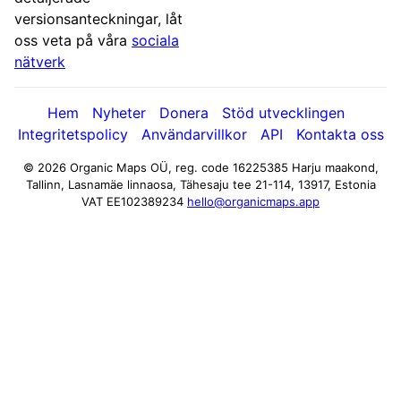
versionsanteckningar, låt
oss veta på våra
sociala
nätverk
Hem
Nyheter
Donera
Stöd utvecklingen
Integritetspolicy
Användarvillkor
API
Kontakta oss
© 2026 Organic Maps OÜ, reg. code 16225385
Harju maakond,
Tallinn, Lasnamäe linnaosa, Tähesaju tee 21-114, 13917, Estonia
VAT EE102389234
hello@organicmaps.app