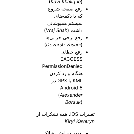
)
Kavi Khalique
(
رفع صفحه شروع
که با دکمه‌های
سیستم همپوشانی
داشت (
Vraj Shah
)
رفع برخی خرابی‌ها
)
Devarsh Vasani
(
رفع خطای
EACCESS
PermissionDenied
هنگام وارد کردن
KML یا GPX در
Android 5
(
Alexander
Borsuk
)
تغییرات iOS، همه تشکرات از
:
Kiryl Kaveryn
بهبود ویرایش نشانک