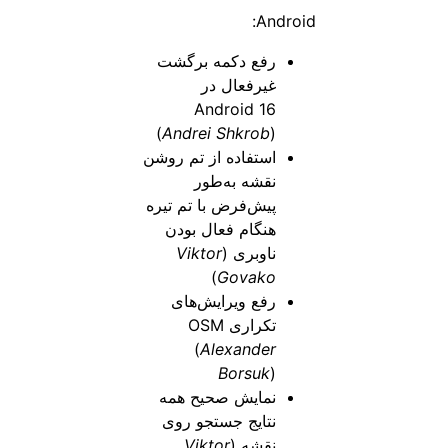
Android:
رفع دکمه برگشت
غیرفعال در
Android 16
(
Andrei Shkrob
)
استفاده از تم روشن
نقشه به‌طور
پیش‌فرض با تم تیره
هنگام فعال بودن
ناوبری (
Viktor
)
Govako
رفع ویرایش‌های
تکراری OSM
(
Alexander
Borsuk
)
نمایش صحیح همه
نتایج جستجو روی
نقشه (
Viktor