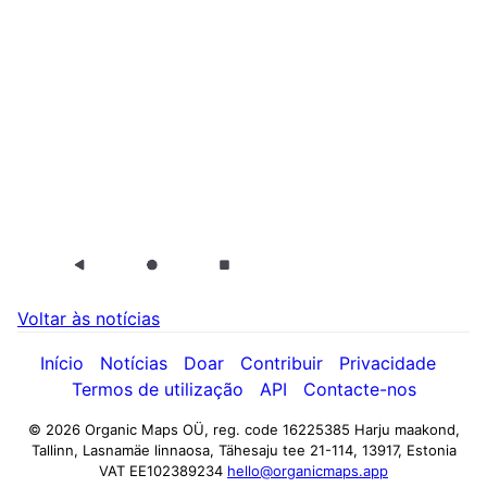
Voltar às notícias
Início
Notícias
Doar
Contribuir
Privacidade
Termos de utilização
API
Contacte-nos
© 2026 Organic Maps OÜ, reg. code 16225385
Harju maakond,
Tallinn, Lasnamäe linnaosa, Tähesaju tee 21-114, 13917, Estonia
VAT EE102389234
hello@organicmaps.app