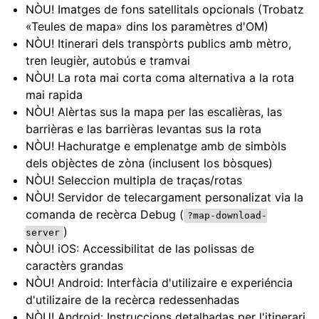
NÒU! Imatges de fons satellitals opcionals (Trobatz
«Teules de mapa» dins los paramètres d'OM)
NÒU! Itinerari dels transpòrts publics amb mètro,
tren leugièr, autobús e tramvai
NÒU! La rota mai corta coma alternativa a la rota
mai rapida
NÒU! Alèrtas sus la mapa per las escalièras, las
barrièras e las barrièras levantas sus la rota
NÒU! Hachuratge e emplenatge amb de simbòls
dels objèctes de zòna (inclusent los bòsques)
NÒU! Seleccion multipla de traças/rotas
NÒU! Servidor de telecargament personalizat via la
comanda de recèrca Debug (
?map-download-
)
server
NÒU! iOS: Accessibilitat de las polissas de
caractèrs grandas
NÒU! Android: Interfàcia d'utilizaire e experiéncia
d'utilizaire de la recèrca redessenhadas
NÒU! Android: Instruccions detalhadas per l'itinerari