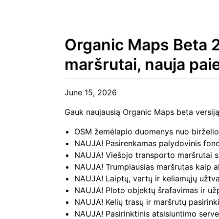
Organic Maps Beta 20
maršrutai, nauja pai
June 15, 2026
Gauk naujausią Organic Maps beta versij
OSM žemėlapio duomenys nuo birželio 
NAUJA! Pasirenkamas palydovinis fono
NAUJA! Viešojo transporto maršrutai 
NAUJA! Trumpiausias maršrutas kaip al
NAUJA! Laiptų, vartų ir keliamųjų užtv
NAUJA! Ploto objektų šrafavimas ir užp
NAUJA! Kelių trasų ir maršrutų pasirin
NAUJA! Pasirinktinis atsisiuntimo ser