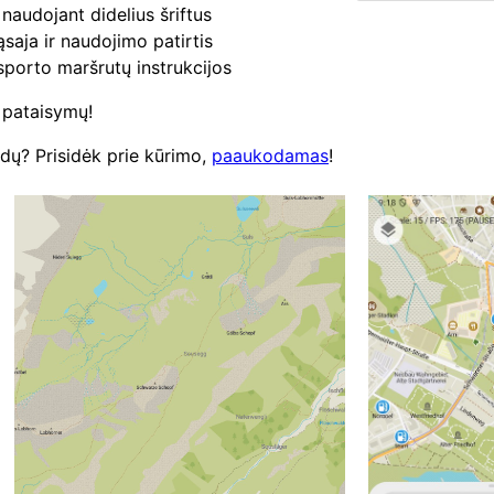
naudojant didelius šriftus
saja ir naudojimo patirtis
porto maršrutų instrukcijos
 pataisymų!
idų? Prisidėk prie kūrimo,
paaukodamas
!