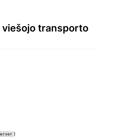
 viešojo transporto
)
erver