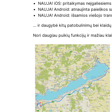
NAUJA! iOS: pritaikymas neįgaliesiems 
NAUJA! Android: atnaujinta paieškos są
NAUJA! Android: išsamios viešojo trans
… ir daugybė kitų patobulinimų bei klaidų
Nori daugiau puikių funkcijų ir mažiau kla