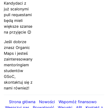
Kandydaci z
już scalonymi
pull requestami
będą mieli
większe szanse
na przyjęcie 😉
Jeśli dobrze
znasz Organic
Maps i jesteś
zainteresowany
mentoringiem
studentów
GSoC,
skontaktuj się z
nami również!
Strona główna
Nowości
Wspomóż finansowo
Wesprzyj nas
Prywatność
Warunki
API
Kontakt z